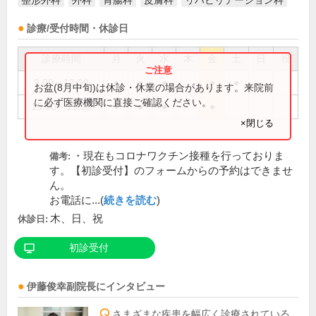
整形外科
外科
胃腸科
皮膚科
リハビリテーション科
診療/受付時間・休診日
診療時間
月
火
水
木
金
土
日
祝
9:00～12:30
●
●
●
●
●
お盆(8月中旬)は休診・休業の場合があります。来院前
に必ず医療機関に直接ご確認ください。
15:00～19:00
●
●
●
●
×閉じる
・現在もコロナワクチン接種を行っておりま
備考:
す。【初診受付】のフォームからの予約はできませ
ん。
お電話に...(
続きを読む
)
木、日、祝
休診日:
初診受付
伊藤俊幸
副院長
にインタビュー
さまざまな疾患を幅広く診療されている