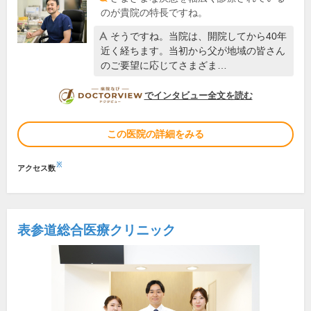
のが貴院の特長ですね。
そうですね。当院は、開院してから40年
近く経ちます。当初から父が地域の皆さん
のご要望に応じてさまざま…
DOCTORVIEW
でインタビュー全文を読む
この医院の詳細をみる
※
アクセス数
表参道総合医療クリニック