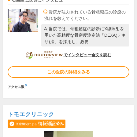
石島隆弘
院長
にインタビュー
貴院が注力されている骨粗鬆症の診療の
流れを教えてください。
当院では、骨粗鬆症の診断にX線照射を
用いた高精度な骨密度測定法「DEXA(デキ
サ)法」を採用し、必要…
DOCTORVIEW
でインタビュー全文を読む
この医院の詳細をみる
※
アクセス数
トモエクリニック
情報認証済み
医療機関による