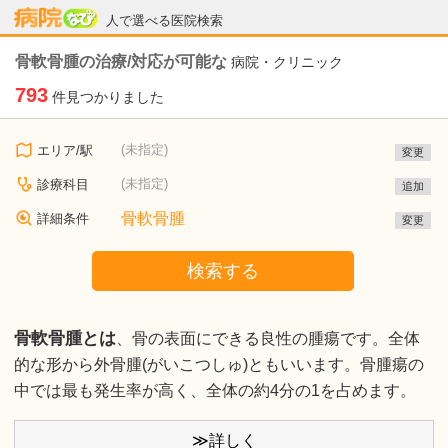
病院なび
人で選べる医院検索
骨軟骨腫の治療/対応が可能な
病院・クリニック
793
件見つかりました
(未指定)
エリア/駅
変更
(未指定)
診療科目
追加
骨軟骨腫
詳細条件
変更
検索する
骨軟骨腫とは
、骨の表面にできる良性の腫瘍です。全体
的な形から外骨腫(がいこつしゅ)ともいいます。骨腫瘍の
中では最も発生率が高く、全体の約4分の1を占めます。
≫詳しく