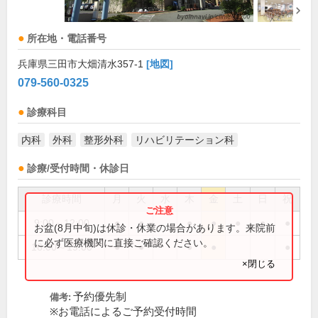
所在地・電話番号
兵庫県三田市大畑清水357-1
[地図]
079-560-0325
診療科目
内科
外科
整形外科
リハビリテーション科
診療/受付時間・休診日
診療時間
月
火
水
木
金
土
日
祝
9:00～12:00
●
●
●
●
●
●
●
お盆(8月中旬)は休診・休業の場合があります。来院前
に必ず医療機関に直接ご確認ください。
16:00～19:00
●
●
●
●
●
×閉じる
予約優先制
備考:
※お電話によるご予約受付時間