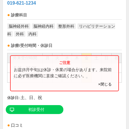
019-621-1234
診療科目
脳神経外科
脳神経内科
整形外科
リハビリテーション
科
外科
内科
診療/受付時間・休診日
外来受付時間
月
火
水
木
金
土
日
祝
8:45～12:00
●
●
●
●
●
お盆(8月中旬)は休診・休業の場合があります。来院前
に必ず医療機関に直接ご確認ください。
14:00～17:15
●
●
●
●
●
×閉じる
土、日、祝
休診日:
初診受付
口コミ