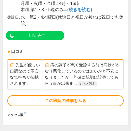
月曜・火曜・金曜:14時～16時
木曜:第1・3・5週のみ...(
続きを読む
)
水、第2・4木曜日(休診日と祝日が被れば祝日でも休
休診日:
診)
初診受付
口コミ
先生が優しい
痔の調子が悪く受診する前は病状がか
口調なので不安
なり悪化しているのでは無いかと不安に
な気持ちが払拭
なりましたが、的確に親切に診察しても
されます。
らう事が出来ま...
もっと読む
この医院の詳細をみる
※
アクセス数