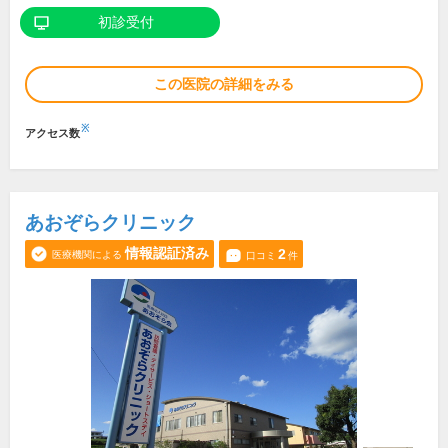
初診受付
この医院の詳細をみる
※
アクセス数
あおぞらクリニック
情報認証済み
2
医療機関による
口コミ
件