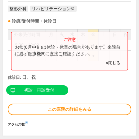
整形外科
リハビリテーション科
診療/受付時間・休診日
外来受付時間
月
火
水
木
金
土
日
祝
9:00～12:00
●
●
●
●
●
●
お盆(8月中旬)は休診・休業の場合があります。来院前
に必ず医療機関に直接ご確認ください。
14:30～18:00
●
●
●
●
×閉じる
日、祝
休診日:
初診・再診受付
この医院の詳細をみる
※
アクセス数