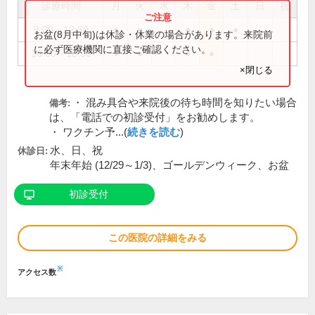
診療時間
月
火
水
木
金
土
日
祝
9:00～12:30
●
●
●
●
●
お盆(8月中旬)は休診・休業の場合があります。来院前
に必ず医療機関に直接ご確認ください。
16:00～18:30
●
●
●
●
×閉じる
・ 混み具合や来院後の待ち時間を知りたい場合
備考:
は、「電話での初診受付」をお勧めします。
・ ワクチン予...(
続きを読む
)
水、日、祝
休診日:
年末年始 (12/29～1/3)、ゴールデンウィーク、お盆
初診受付
この医院の詳細をみる
※
アクセス数