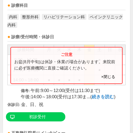
診療科目
内科
整形外科
リハビリテーション科
ペインクリニック
内科
診療/受付時間・休診日
診療時間
月
火
水
木
金
土
日
祝
9:00～12:00
●
●
●
●
●
お盆(8月中旬)は休診・休業の場合があります。来院前
に必ず医療機関に直接ご確認ください。
14:00～17:00
●
×閉じる
14:00～18:00
●
●
●
●
午前:9:00～12:00(受付は11:30まで)
備考:
午後:14:00～18:00(受付は17:30ま...(
続きを読む
)
金、日、祝
休診日:
初診受付