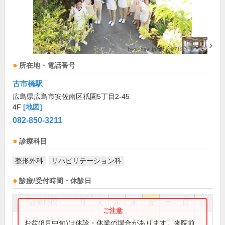
所在地・電話番号
古市橋駅
広島県広島市安佐南区祇園5丁目2-45
4F
[地図]
082-850-3211
診療科目
整形外科
リハビリテーション科
診療/受付時間・休診日
診療時間
月
火
水
木
金
土
日
祝
9:00～12:00
●
●
●
●
●
●
お盆(8月中旬)は休診・休業の場合があります。来院前