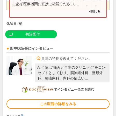
に必ず医療機関に直接ご確認ください。
10:00～19:00
●
●
●
●
●
●
×閉じる
祝
休診日:
初診受付
田中聡
院長
にインタビュー
貴院の特長を教えてください。
当院は“痛みと再生のクリニック”をコン
セプトとしており、脳神経外科、整形外
科、腫瘍内科、内科の幅広い…
DOCTORVIEW
でインタビュー全文を読む
この医院の詳細をみる
※