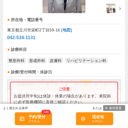
所在地・電話番号
東京都立川市栄町2丁目59-16
[地図]
042-534-1131
診療科目
整形外科
形成外科
皮膚科
リハビリテーション科
診療/受付時間・休診日
診療時間
月
火
水
木
金
土
日
祝
8:30～12:30
●
●
●
●
●
●
お盆(8月中旬)は休診・休業の場合があります。来院前
に必ず医療機関に直接ご確認ください。
13:30～16:30
●
条件変更
×閉じる
348
14:30～18:30
●
●
●
●
●
予約/受付
現在地
受付時間は診療の30分前
備考: