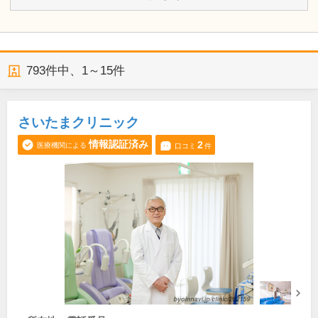
793
件中、
1～15件
さいたまクリニック
情報認証済み
2
医療機関による
口コミ
件