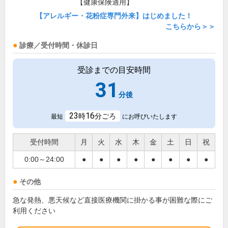
【健康保険適用】
【アレルギー・花粉症専門外来】はじめました！
こちらから＞＞
診療／受付時間・休診日
受診までの目安時間
31
分後
23
16
時
分ごろ
最短
にお呼びいたします
受付時間
月
火
水
木
金
土
日
祝
0:00～24:00
●
●
●
●
●
●
●
●
その他
急な発熱、悪天候など直接医療機関に掛かる事が困難な際にご
利用ください