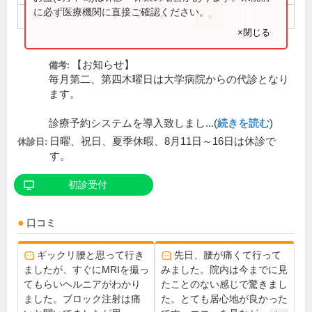
に必ず医療機関に直接ご確認ください。
14:30～18:00
●
●
●
●
×閉じる
【お知らせ】
備考:
毎月第二、第四木曜日は大学病院からの代診となり
ます。
診療予約システムを導入致しまし...(
続きを読む
)
日曜、祝日、夏季休暇、8月11日～16日は休診で
休診日:
す。
初診受付
口コミ
ギックリ腰と思って行き
先日、腰が痛くて行って
ましたが、すぐにMRIを撮っ
みました。院内は今までに見
てもらいヘルニアがわかり
たことのない感じで驚きまし
ました。ブロック注射は痛
た。とても居心地が良かった