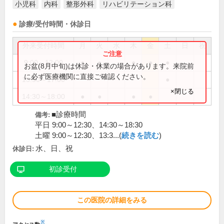
小児科
内科
整形外科
リハビリテーション科
診療/受付時間・休診日
外来受付時間
月
火
水
木
金
土
日
祝
9:00～12:00
●
●
●
●
●
お盆(8月中旬)は休診・休業の場合があります。来院前
に必ず医療機関に直接ご確認ください。
13:30～17:00
●
×閉じる
14:30～18:00
●
●
●
●
■診療時間
備考:
平日 9:00～12:30、14:30～18:30
土曜 9:00～12:30、13:3...(
続きを読む
)
水、日、祝
休診日:
初診受付
この医院の詳細をみる
※