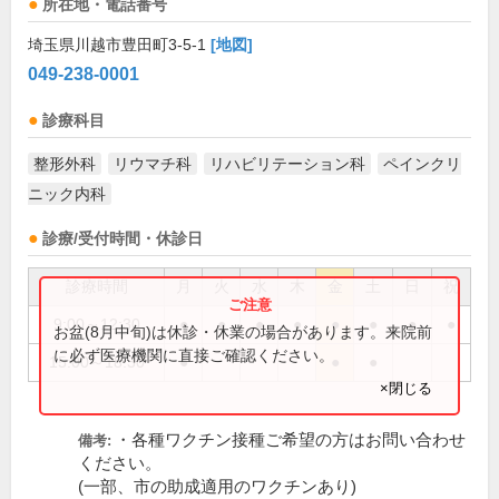
所在地・電話番号
埼玉県川越市豊田町3-5-1
[地図]
049-238-0001
診療科目
整形外科
リウマチ科
リハビリテーション科
ペインクリ
ニック内科
診療/受付時間・休診日
診療時間
月
火
水
木
金
土
日
祝
9:00～12:30
●
●
●
●
●
●
●
●
お盆(8月中旬)は休診・休業の場合があります。来院前
に必ず医療機関に直接ご確認ください。
15:00～18:30
●
●
●
×閉じる
・各種ワクチン接種ご希望の方はお問い合わせ
備考:
ください。
(一部、市の助成適用のワクチンあり)