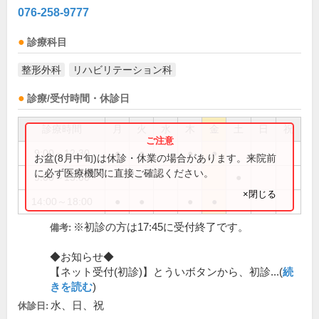
076-258-9777
診療科目
整形外科
リハビリテーション科
診療/受付時間・休診日
診療時間
月
火
水
木
金
土
日
祝
9:00～12:30
●
●
●
●
お盆(8月中旬)は休診・休業の場合があります。来院前
に必ず医療機関に直接ご確認ください。
9:00～13:00
●
×閉じる
14:00～18:00
●
●
●
●
※初診の方は17:45に受付終了です。
備考:
◆お知らせ◆
【ネット受付(初診)】とういボタンから、初診...(
続
きを読む
)
水、日、祝
休診日: