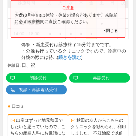
診療時間
月
火
水
木
金
土
日
祝
8:30～12:30
●
●
●
●
●
●
お盆(8月中旬)は休診・休業の場合があります。来院前
に必ず医療機関に直接ご確認ください。
13:30～15:30
●
×閉じる
14:00～18:00
●
●
●
●
●
・新患受付は診療終了15分前までです。
備考:
・分娩も行っているクリニックですので、診療中の
分娩の際には待...(
続きを読む
)
日、祝
休診日:
初診受付
再診受付
初診・再診電話受付
口コミ
出産はずっと地元秋田で
秋田の友人からこちらの
したいと思っていたので、こ
クリニックを勧められ、利用
ちらの産婦人科にお世話にな
しました。 不妊治療で以前