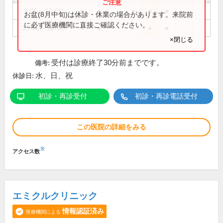
9:00～13:00
●
●
●
●
●
お盆(8月中旬)は休診・休業の場合があります。来院前
に必ず医療機関に直接ご確認ください。
15:00～18:00
●
●
●
●
●
×閉じる
受付は診療終了30分前までです。
備考:
水、日、祝
休診日:
初診・再診受付
初診・再診電話受付
この医院の詳細をみる
※
アクセス数
エミクルクリニック
情報認証済み
医療機関による