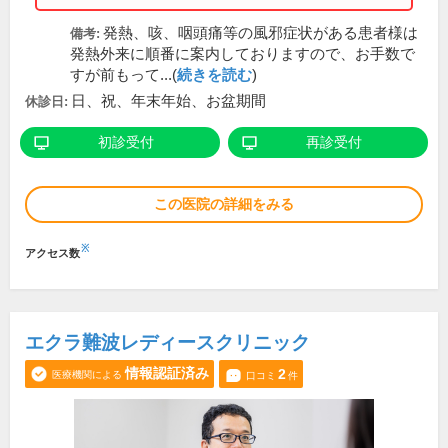
発熱、咳、咽頭痛等の風邪症状がある患者様は
備考:
発熱外来に順番に案内しておりますので、お手数で
すが前もって...(
続きを読む
)
日、祝、年末年始、お盆期間
休診日:
初診受付
再診受付
この医院の詳細をみる
※
アクセス数
エクラ難波レディースクリニック
情報認証済み
2
医療機関による
口コミ
件