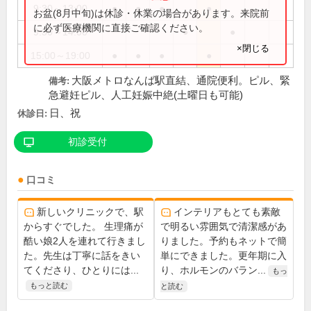
9:30～13:00
●
●
●
●
お盆(8月中旬)は休診・休業の場合があります。来院前
に必ず医療機関に直接ご確認ください。
9:30～14:00
●
●
×閉じる
15:00～19:00
●
●
●
●
大阪メトロなんば駅直結、通院便利。ピル、緊
備考:
急避妊ピル、人工妊娠中絶(土曜日も可能)
日、祝
休診日:
初診受付
口コミ
新しいクリニックで、駅
インテリアもとても素敵
からすぐでした。 生理痛が
で明るい雰囲気で清潔感があ
酷い娘2人を連れて行きまし
りました。予約もネットで簡
た。先生は丁寧に話をきい
単にできました。更年期に入
てくださり、ひとりには...
り、ホルモンのバラン...
もっ
もっと読む
と読む