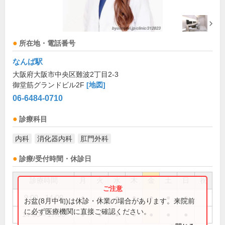
所在地・電話番号
なんば駅
大阪府大阪市中央区難波2丁目2-3
御堂筋グランドビル2F
[地図]
06-6484-0710
診療科目
内科
消化器内科
肛門外科
診療/受付時間・休診日
診療時間
月
火
水
木
金
土
日
祝
9:00～14:00
●
●
●
●
●
●
●
お盆(8月中旬)は休診・休業の場合があります。来院前
に必ず医療機関に直接ご確認ください。
14:00～17:00
●
●
●
●
●
●
●