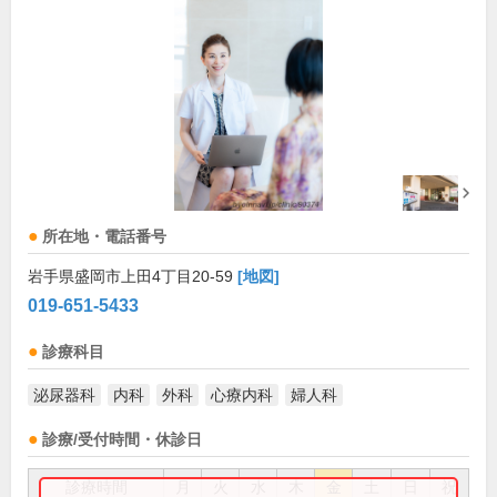
所在地・電話番号
岩手県盛岡市上田4丁目20-59
[地図]
019-651-5433
診療科目
泌尿器科
内科
外科
心療内科
婦人科
診療/受付時間・休診日
診療時間
月
火
水
木
金
土
日
祝