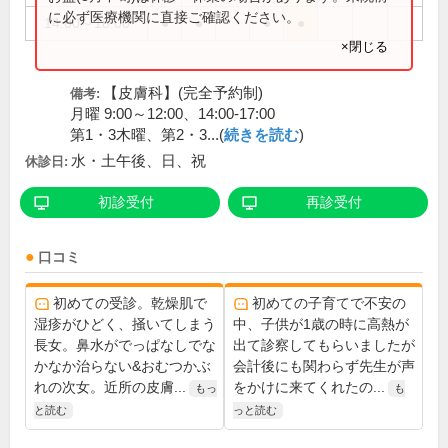
に必ず医療機関に直接ご確認ください。
14:00～18:00
●
●
●
●
×閉じる
【皮膚科】(完全予約制)
備考:
月曜 9:00～12:00、14:00-17:00
第1・3木曜、第2・3...(
続きを読む
)
水・土午後、日、祝
休診日:
初診受付
再診受付
口コミ
初めての受診。乾燥肌で
初めての子育てで不安の
湿疹がひどく、掻いてしまう
中、子供が1歳の時に高熱が
長女。鼻水がでっぱなしでな
出て診察してもらいましたが
かなか治らない&おむつかぶ
会計後にも関わらず先生が声
れの次女。近所の皮膚...
をかけに来てくれたの...
もっ
も
と読む
っと読む