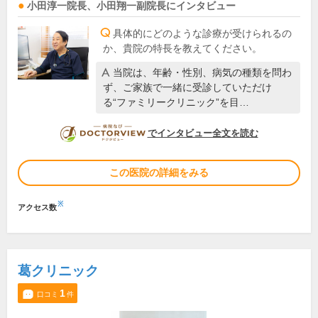
小田淳一
院長
、
小田翔一
副院長
にインタビュー
具体的にどのような診療が受けられるの
か、貴院の特長を教えてください。
当院は、年齢・性別、病気の種類を問わ
ず、ご家族で一緒に受診していただけ
る“ファミリークリニック”を目…
DOCTORVIEW
でインタビュー全文を読む
この医院の詳細をみる
※
アクセス数
葛クリニック
1
口コミ
件