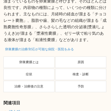
溜まっているものを卵巣嚢腫と呼びます。そのほとんどは
良性です。内容物の種類によって、いくつかの種類に分け
られます。主なものには、月経時の経血が溜まる「チョコ
レート嚢胞」、脂肪や歯、髪の毛などの組織が溜まる「成
熟嚢胞性奇形腫」、さらさらした透明の分泌液(漿液/しょ
うえき)が溜まる「漿液性嚢腫」、ゼリー状で粘り気のあ
る液体が溜まる「粘液性嚢腫」などがあります。
卵巣嚢腫の治療/対応が可能な病院・医院をみる
卵巣嚢腫とは
原因
症状
検査・診断
治療・治療後の注意
予防
関連項目