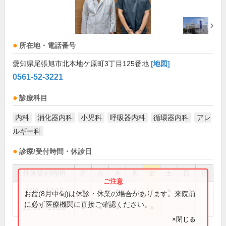
所在地・電話番号
愛知県尾張旭市北本地ケ原町3丁目125番地
[地図]
0561-52-3221
診療科目
内科
消化器内科
小児科
呼吸器内科
循環器内科
アレ
ルギー科
診療/受付時間・休診日
外来受付時間
月
火
水
木
金
土
日
祝
9:00～12:10
●
●
●
●
●
●
お盆(8月中旬)は休診・休業の場合があります。来院前
に必ず医療機関に直接ご確認ください。
16:30～19:00
●
●
●
●
×閉じる