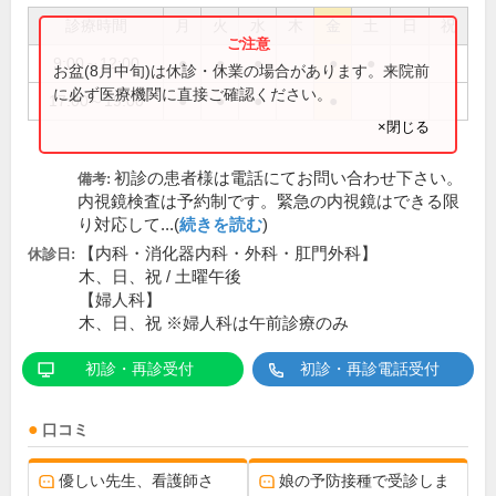
診療時間
月
火
水
木
金
土
日
祝
9:00～12:00
●
●
●
●
●
お盆(8月中旬)は休診・休業の場合があります。来院前
に必ず医療機関に直接ご確認ください。
17:00～19:00
●
●
●
●
×閉じる
初診の患者様は電話にてお問い合わせ下さい。
備考:
内視鏡検査は予約制です。緊急の内視鏡はできる限
り対応して...(
続きを読む
)
【内科・消化器内科・外科・肛門外科】
休診日:
木、日、祝 / 土曜午後
【婦人科】
木、日、祝 ※婦人科は午前診療のみ
初診・再診受付
初診・再診電話受付
口コミ
優しい先生、看護師さ
娘の予防接種で受診しま