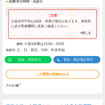
診療/受付時間・休診日
外来受付時間
月
火
水
木
金
土
日
祝
11:00～14:00
●
●
●
●
お盆(8月中旬)は休診・休業の場合があります。来院前
に必ず医療機関に直接ご確認ください。
15:00～19:00
●
×閉じる
16:00～19:00
●
●
●
●
※第3水曜は15:00～19:00
備考:
土、日、祝日、GW、年末年始
休診日:
初診・再診受付
初診・再診電話受付
この医院の詳細をみる
※
アクセス数