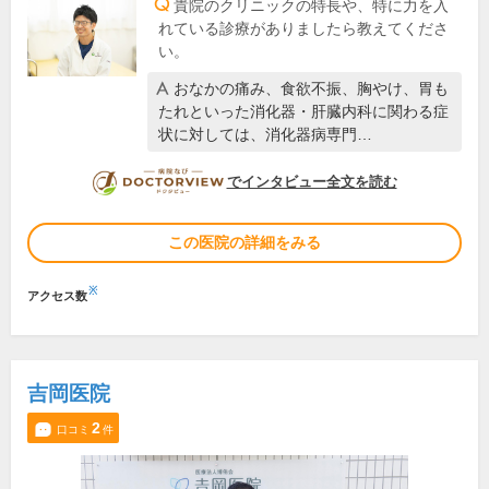
貴院のクリニックの特長や、特に力を入
れている診療がありましたら教えてくださ
い。
おなかの痛み、食欲不振、胸やけ、胃も
たれといった消化器・肝臓内科に関わる症
状に対しては、消化器病専門…
DOCTORVIEW
でインタビュー全文を読む
この医院の詳細をみる
※
アクセス数
吉岡医院
2
口コミ
件