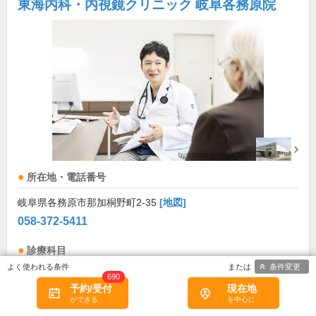
東海内科・内視鏡クリニック 岐阜各務原院
所在地・電話番号
岐阜県各務原市那加桐野町2-35
[地図]
058-372-5411
診療科目
条件変更
690
内科
消化器内科
婦人科
糖尿病内科
腎臓内科
小児
予約/受付
現在地
科
胃腸内科
内視鏡内科