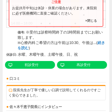
9:00～12:30
●
●
●
お盆(8月中旬)は休診・休業の場合があります。来院前
に必ず医療機関に直接ご確認ください。
9:00～13:00
●
●
×閉じる
14:00～18:00
●
●
●
※受付は診察時間終了の1時間前までにお願い
備考:
致します。
※心療内科ご希望の方は午前は10:30、午後は...(
続き
を読む
)
水曜、木曜午後、土曜午後、日、祝
休診日:
初診受付
再診受付
口コミ
院長先生が丁寧で優しい口調で説明してくれるのですご
く安心できました。
佐々木千恵子
院長
にインタビュー