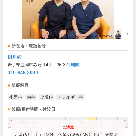
所在地・電話番号
厨川駅
岩手県盛岡市みたけ4丁目36-32
[地図]
019-645-3939
診療科目
小児科
内科
皮膚科
アレルギー科
診療/受付時間・休診日
診療時間
月
火
水
木
金
土
日
祝
9:00～12:00
●
●
●
●
●
●
お盆(8月中旬)は休診・休業の場合があります。来院前