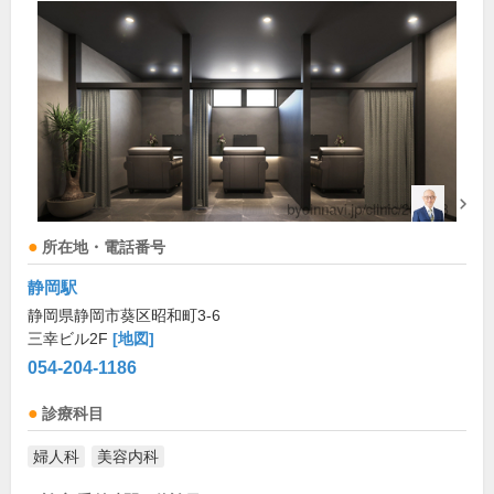
所在地・電話番号
静岡駅
静岡県静岡市葵区昭和町3-6
三幸ビル2F
[地図]
054-204-1186
診療科目
婦人科
美容内科