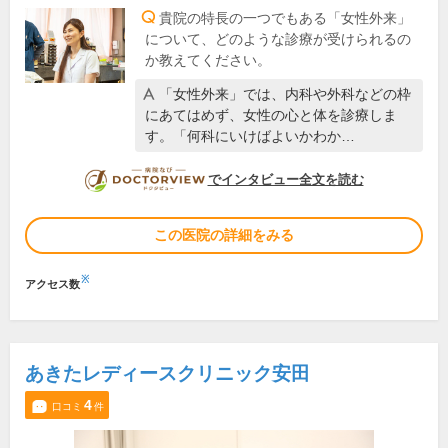
貴院の特長の一つでもある「女性外来」
について、どのような診療が受けられるの
か教えてください。
「女性外来」では、内科や外科などの枠
にあてはめず、女性の心と体を診療しま
す。「何科にいけばよいかわか…
DOCTORVIEW
でインタビュー全文を読む
この医院の詳細をみる
※
アクセス数
あきたレディースクリニック安田
4
口コミ
件