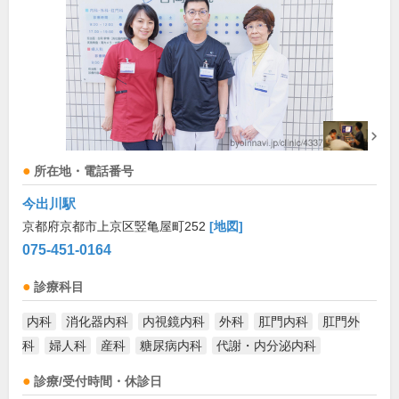
所在地・電話番号
今出川駅
京都府京都市上京区竪亀屋町252
[地図]
075-451-0164
診療科目
内科
消化器内科
内視鏡内科
外科
肛門内科
肛門外
科
婦人科
産科
糖尿病内科
代謝・内分泌内科
診療/受付時間・休診日