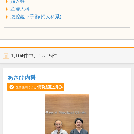
婦人科
産婦人科
腹腔鏡下手術(婦人科系)
1,104
件中、
1～15件
あさひ内科
情報認証済み
医療機関による