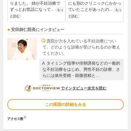
りました。 姉が不妊治療で
にも別のクリニックにかかっ
ずっとお世話になって...
ていたことがあったの...
もっ
もっ
と読む
と読む
安田師仁
院長
にインタビュー
貴院が力を入れている不妊治療につい
て、どのような診療が受けられるのか教え
てください。
タイミング指導や排卵誘発などの一般的
な不妊治療をはじめ、男性不妊の診療、さ
らには体外受精・顕微授精と…
DOCTORVIEW
でインタビュー全文を読む
この医院の詳細をみる
※
アクセス数