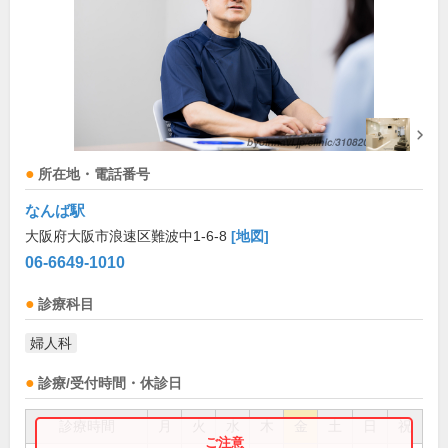
所在地・電話番号
なんば駅
大阪府大阪市浪速区難波中1-6-8
[地図]
06-6649-1010
診療科目
婦人科
診療/受付時間・休診日
診療時間
月
火
水
木
金
土
日
祝