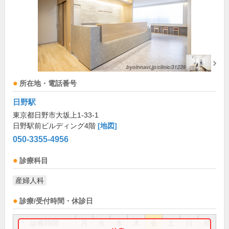
所在地・電話番号
日野駅
東京都日野市大坂上1-33-1
日野駅前ビルディング4階
[地図]
050-3355-4956
診療科目
産婦人科
診療/受付時間・休診日
診療時間
月
火
水
木
金
土
日
祝