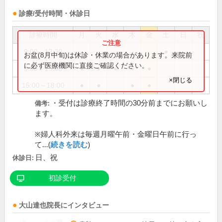
診療/受付時間・休診日
診療時間
月
火
水
木
金
土
日
祝
9:00～12:30
●
お盆(8月中旬)は休診・休業の場合があります。来院前
に必ず医療機関に直接ご確認ください。
9:00～13:00
●
●
●
●
●
×閉じる
15:00～18:00
●
●
●
●
・受付は診療終了時間の30分前までにお願いし
備考:
ます。
※婦人科外来は毎週月曜午前・金曜日午前に行っ
て...(
続きを読む
)
日、祝
休診日:
初診受付
大山達也
院長
にインタビュー