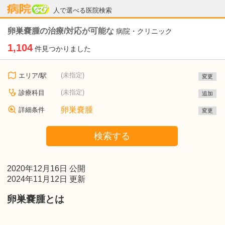
病院なび
人で選べる医院検索
卵巣嚢腫の治療/対応が可能な
病院・クリニック
1,104
件見つかりました
(未指定)
エリア/駅
変更
(未指定)
診療科目
追加
卵巣嚢腫
詳細条件
変更
検索する
2020年12月16日 公開
2024年11月12日 更新
卵巣嚢腫とは