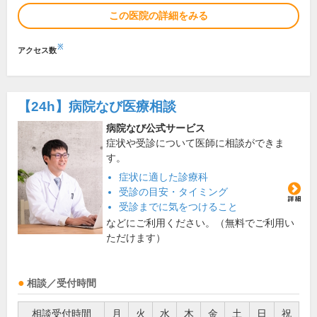
この医院の詳細をみる
※
アクセス数
【24h】
病院なび医療相談
病院なび公式サービス
症状や受診について医師に相談ができま
す。
症状に適した診療科
受診の目安・タイミング
受診までに気をつけること
などにご利用ください。（無料でご利用い
ただけます）
相談／受付時間
相談受付時間
月
火
水
木
金
土
日
祝