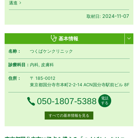
邁進
2024-11-07
取材日:
基本情報
名称：
つくばケンクリニック
診療科目：
内科, 皮膚科
住所：
〒 185-0012
東京都国分寺市本町2-2-14 ACN国分寺駅前ビル 8F
電話
電話番号
050-1807-5388
する
すべての基本情報を見る
月曜日
火曜日
水曜日
木曜日
金曜日
土曜日
日曜日
祝日
診療時間
月
火
水
木
金
土
日
祝