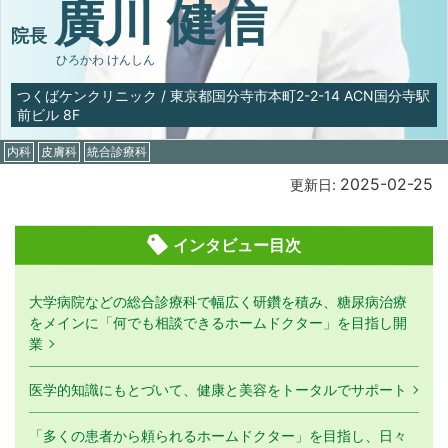
廣川 健信
院長
ひろかわ けんしん
つくばケンクリニック
/
東京都国分寺市本町2-2-14 ACN国分寺駅
前ビル 8F
内科
皮膚科
統合診療科
2025-02-25
更新日:
インタビュー目次
大学病院などの総合診療科で幅広く研鑽を積み、糖尿病治療
をメインに「何でも相談できるホームドクター」を目指し開
業
医学的知識にもとづいて、健康と美容をトータルでサポート
「多くの患者から頼られるホームドクター」を目指し、日々