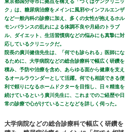
東京都国分寺市に拠点を構える「つくばケンクリニッ
9:00～12:30
●
ク」は、糖尿病治療をメインに風邪やインフルエンザ
9:00～15:00
●
など一般内科の診療に加え、多くの女性が抱えるホル
9:00～18:00
●
●
●
●
モンバランスの乱れによる体調不良や月経のトラブ
ル、ダイエット、生活習慣病などの悩みにも真摯に対
休診日：日、祝
応しているクリニックだ。
※診療時間や臨時休診・診療内容等について、事前に必ず医療
院長の廣川健信先生は、「何でも診られる」医師にな
機関ホームページ、またはお電話にてご確認ください。
るために、大学病院などの総合診療科で幅広く研鑽を
>>病院なびで医療機関の詳細を見る
積み、予防や治療を含め、あらゆる面から健康を支え
るオールラウンダーとして活躍。何でも相談できる便
公式HPはこちら
利で頼りになるホームドクターを目指し、日々精進を
続けているという廣川先生に、これまでのご経歴や日
初診受付
常の診療で心がけていることなどを詳しく伺った。
大学病院などの総合診療科で幅広く研鑽を