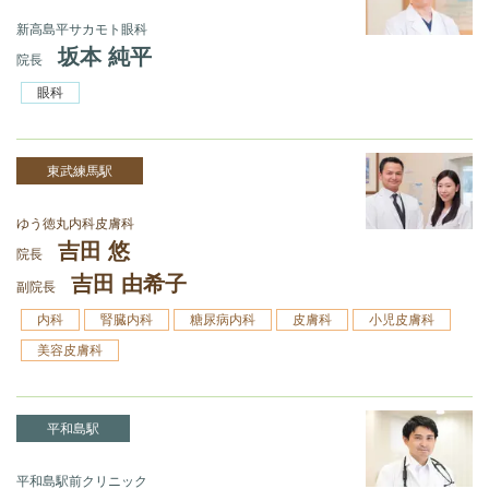
新高島平サカモト眼科
坂本 純平
院長
眼科
東武練馬駅
ゆう徳丸内科皮膚科
吉田 悠
院長
吉田 由希子
副院長
内科
腎臓内科
糖尿病内科
皮膚科
小児皮膚科
美容皮膚科
平和島駅
平和島駅前クリニック