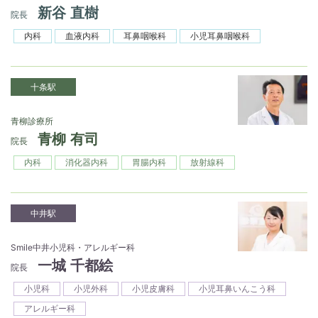
新谷 直樹
院長
内科
血液内科
耳鼻咽喉科
小児耳鼻咽喉科
十条駅
青柳診療所
青柳 有司
院長
内科
消化器内科
胃腸内科
放射線科
中井駅
Smile中井小児科・アレルギー科
一城 千都絵
院長
小児科
小児外科
小児皮膚科
小児耳鼻いんこう科
アレルギー科