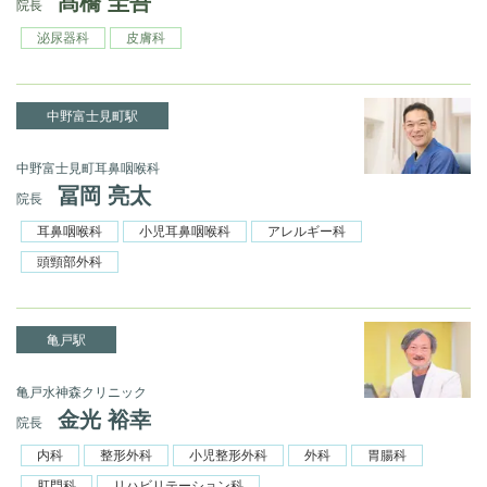
髙橋 圭吾
院長
泌尿器科
皮膚科
中野富士見町駅
中野富士見町耳鼻咽喉科
冨岡 亮太
院長
耳鼻咽喉科
小児耳鼻咽喉科
アレルギー科
頭頸部外科
亀戸駅
亀戸水神森クリニック
金光 裕幸
院長
内科
整形外科
小児整形外科
外科
胃腸科
肛門科
リハビリテーション科