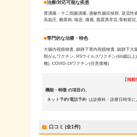
治療/対応可能な疾患
胃潰瘍・十二指腸潰瘍
過敏性腸症候群
逆流性
高血圧, 糖尿病, 喘息, 痛風, 脂質異常症,骨粗鬆
専門的な治療・特色
大腸内視鏡検査
鎮静下胃内視鏡検査
鎮静下大
頸がんワクチン
RSウイルスワクチン(60歳以上)
種)
COVID-19ワクチン(任意接種)
【掲載
機能・特徴
の項目の、
ネット予約/電話予約
は診療科・診療日時等に
口コミ (全
1
件)