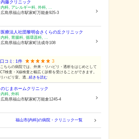
内藤クリニック
内科, アレルギー科, 外科, ...
広島県福山市
駅家町万能倉925-3
医療法人社団黎明会
さくらの丘クリニック
内科, 胃腸科, 循環器科, ...
広島県福山市
駅家町法成寺108
3
口コミ:
1
件
こちらの病院では、外来・リハビリ・透析をはじめとして
CT検査・X線検査と幅広く診察を受けることができます。
リハビリ室、透...
続きを読む
のじまホームクリニック
内科, 外科
広島県福山市
駅家町万能倉1245-4
福山市(内科)の病院・クリニック一覧