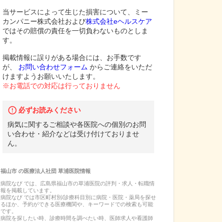
当サービスによって生じた損害について、ミー
カンパニー株式会社および
株式会社eヘルスケア
ではその賠償の責任を一切負わないものとしま
す。
掲載情報に誤りがある場合には、お手数です
が、
お問い合わせフォーム
からご連絡をいただ
けますようお願いいたします。
※お電話での対応は行っておりません
必ずお読みください
病気に関するご相談や各医院への個別のお問
い合わせ・紹介などは受け付けておりませ
ん。
福山市
の
医療法人社団 草浦医院
情報
病院なび では、
広島県
福山市
の
草浦医院
の
評判・求人・転職
情
報を掲載しています。
病院なび では市区町村別/診療科目別に病院・医院・薬局を探せ
るほか、予約ができる医療機関や、キーワードでの検索も可能
です。
病院を探したい時、診療時間を調べたい時、医師求人や看護師