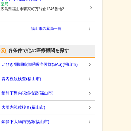
薬局
広島県福山市
駅家町万能倉1246番地2
福山市
の薬局一覧
各条件で他の医療機関を探す
いびき/睡眠時無呼吸症候群(SAS)
(
福山市
)
胃内視鏡検査
(
福山市
)
鎮静下胃内視鏡検査
(
福山市
)
大腸内視鏡検査
(
福山市
)
鎮静下大腸内視鏡
(
福山市
)