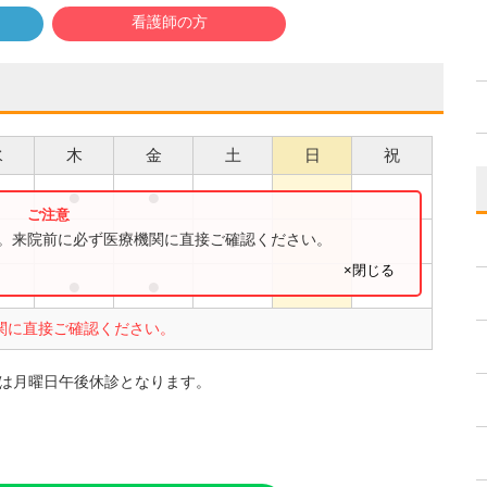
看護師の方
水
木
金
土
日
祝
●
●
●
●
す。来院前に必ず医療機関に直接ご確認ください。
×閉じる
●
●
関に直接ご確認ください。
間は月曜日午後休診となります。