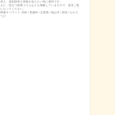
求人、薬剤師求人情報を知りたい時に便利です。
また、役立つ医療コラムなども掲載していますので、是非ご覧
になってください。
関連キーワード:
内科 / 胃腸科 / 広島県 / 福山市 / 医院 / かかり
つけ