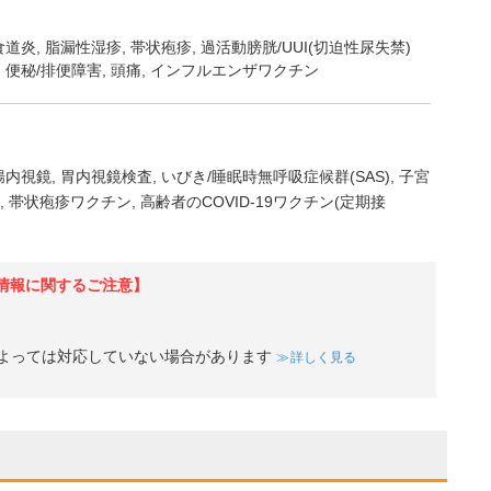
食道炎
脂漏性湿疹
帯状疱疹
過活動膀胱/UUI(切迫性尿失禁)
症, 便秘/排便障害, 頭痛, インフルエンザワクチン
腸内視鏡
胃内視鏡検査
いびき/睡眠時無呼吸症候群(SAS)
子宮
帯状疱疹ワクチン
高齢者のCOVID-19ワクチン(定期接
情報に関するご注意】
よっては対応していない場合があります
詳しく見る