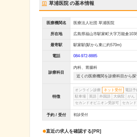
草浦医院
の基本情報
医療機関名
医療法人社団 草浦医院
所在地
広島県福山市駅家町大字万能倉103
最寄駅
駅家駅
(駅から
東に約570m
)
電話
084-972-8885
内科
、
胃腸科
診療科目
近くの医療機関を診療科目から探
オンライン診療
ネット受付
電話予
特徴
駐車場
英語
外国語
大病院
がん
セカンドオピニオン受診可
セカンド
予約 / 受付
初診受付
直近の求人を確認する
[PR]