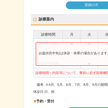
医師の方
診療案内
診療時間
月
火
●
●
9:00
〜
12:00
お盆(8月中旬)は休診・休業の場合がありま
9:00
〜
12:30
●
15:00
〜
18:30
診療時間・内容等について、事前に必ず医療機
備考:
※4月、5月、6月、7月、8月、9月の期
休診日:
日、祝
予約・受付