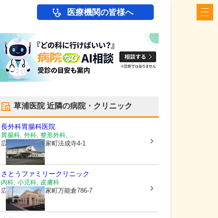
医療機関の皆様へ
草浦医院
近隣の病院・クリニック
長外科胃腸科医院
胃腸科, 外科, 整形外科, ...
広島県福山市
駅家町法成寺4-1
さとうファミリークリニック
内科, 小児科, 皮膚科
広島県福山市
駅家町万能倉786-7