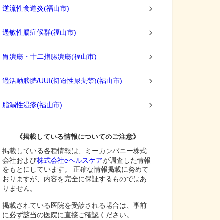
逆流性食道炎
(
福山市
)
過敏性腸症候群
(
福山市
)
胃潰瘍・十二指腸潰瘍
(
福山市
)
過活動膀胱/UUI(切迫性尿失禁)
(
福山市
)
脂漏性湿疹
(
福山市
)
《掲載している情報についてのご注意》
掲載している各種情報は、ミーカンパニー株式
会社および
株式会社eヘルスケア
が調査した情報
をもとにしています。 正確な情報掲載に努めて
おりますが、内容を完全に保証するものではあ
りません。
掲載されている医院を受診される場合は、事前
に必ず該当の医院に直接ご確認ください。