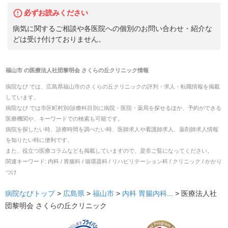
必ずお読みください
病気に関するご相談や各医院への個別のお問い合わせ・紹介な
どは受け付けておりません。
福山市
の
医療法人社団黎明会 さくらの丘クリニック
情報
病院なび では、
広島県
福山市
の
さくらの丘クリニック
の
評判・求人・転職
情報を掲載
しています。
病院なび では市区町村別/診療科目別に病院・医院・薬局を探せるほか、予約ができる
医療機関や、キーワードでの検索も可能です。
病院を探したい時、診療時間を調べたい時、医師求人や看護師求人、薬剤師求人情報
を知りたい時に便利です。
また、役立つ医療コラムなども掲載していますので、是非ご覧になってください。
関連キーワード:
内科 / 胃腸科 / 循環器科 / リハビリテーション科 / クリニック / かかり
つけ
病院なびトップ
>
広島県
>
福山市
>
内科
胃腸内科
... >
医療法人社
団黎明会 さくらの丘クリニック