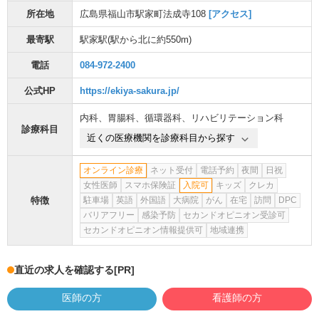
所在地
広島県福山市駅家町法成寺108
[アクセス]
最寄駅
駅家駅
(駅から
北に約550m
)
電話
084-972-2400
公式HP
https://ekiya-sakura.jp/
内科
、
胃腸科
、
循環器科
、
リハビリテーション科
診療科目
近くの医療機関を診療科目から探す
オンライン診療
ネット受付
電話予約
夜間
日祝
女性医師
スマホ保険証
入院可
キッズ
クレカ
特徴
駐車場
英語
外国語
大病院
がん
在宅
訪問
DPC
バリアフリー
感染予防
セカンドオピニオン受診可
セカンドオピニオン情報提供可
地域連携
直近の求人を確認する
[PR]
医師の方
看護師の方