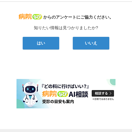
病院なび
からのアンケートにご協力ください。
知りたい情報は見つかりましたか?
はい
いいえ