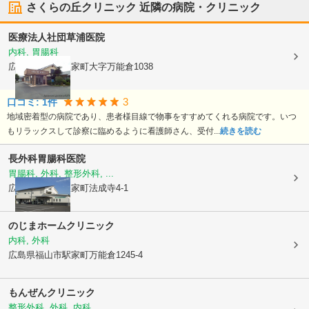
さくらの丘クリニック
近隣の病院・クリニック
医療法人社団
草浦医院
内科, 胃腸科
広島県福山市
駅家町大字万能倉1038
3
口コミ:
1
件
地域密着型の病院であり、患者様目線で物事をすすめてくれる病院です。いつ
もリラックスして診察に臨めるように看護師さん、受付...
続きを読む
長外科胃腸科医院
胃腸科, 外科, 整形外科, ...
広島県福山市
駅家町法成寺4-1
のじまホームクリニック
内科, 外科
広島県福山市
駅家町万能倉1245-4
もんぜんクリニック
整形外科, 外科, 内科, ...