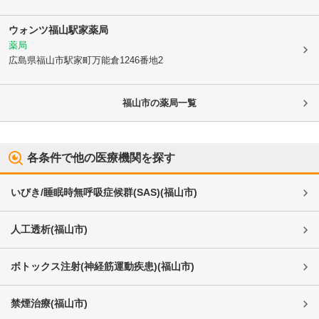
ウォンツ福山駅家薬局
薬局
広島県福山市
駅家町万能倉1246番地2
福山市
の薬局一覧
各条件で他の医療機関を探す
いびき/睡眠時無呼吸症候群(SAS)
(
福山市
)
人工透析
(
福山市
)
ボトックス注射(神経筋運動疾患)
(
福山市
)
禁煙治療
(
福山市
)