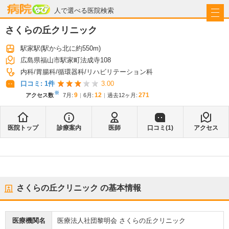
病院なび
人で選べる医院検索
さくらの丘クリニック
駅家駅
(駅から
北に約550m
)
広島県福山市駅家町法成寺108
内科
胃腸科
循環器科
リハビリテーション科
口コミ:
1
件
3.00
※
9
12
271
アクセス数
7月
:
6月
:
過去12ヶ月:
医院トップ
診療案内
医師
口コミ(
1
)
アクセス
さくらの丘クリニック
の基本情報
医療機関名
医療法人社団黎明会 さくらの丘クリニック