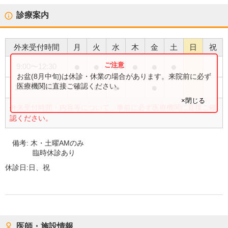
診療案内
外来受付時間
月
火
水
木
金
土
日
祝
●
●
●
●
●
●
9:00
〜
12:30
お盆(8月中旬)は休診・休業の場合があります。来院前に必ず
●
●
●
●
医療機関に直接ご確認ください。
15:00
〜
18:00
×閉じる
外来受付時間・内容等について、事前に必ず医療機関に直接ご確
認ください。
備考:
木・土曜AMのみ
臨時休診あり
休診日:
日、祝
医師・施設情報