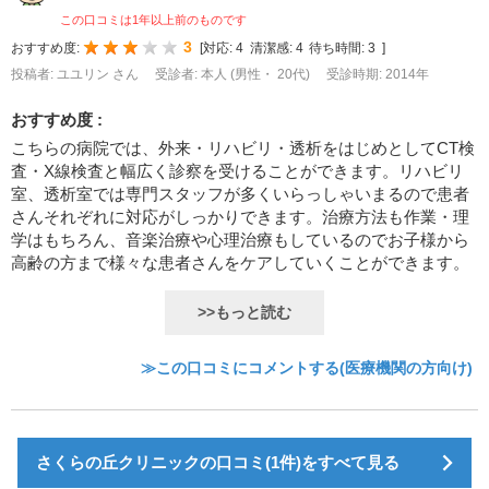
この口コミは1年以上前のものです
3
おすすめ度:
[
対応:
4
清潔感:
4
待ち時間:
3
]
投稿者: ユユリン さん
受診者: 本人 (男性・ 20代)
受診時期: 2014年
おすすめ度 :
こちらの病院では、外来・リハビリ・透析をはじめとしてCT検
査・X線検査と幅広く診察を受けることができます。リハビリ
室、透析室では専門スタッフが多くいらっしゃいまるので患者
さんそれぞれに対応がしっかりできます。治療方法も作業・理
学はもちろん、音楽治療や心理治療もしているのでお子様から
高齢の方まで様々な患者さんをケアしていくことができます。
>>もっと読む
≫この口コミにコメントする(医療機関の方向け)
さくらの丘クリニックの口コミ(1件)をすべて見る