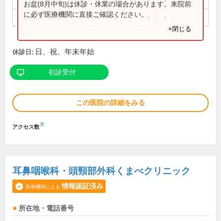
9:00～13:00
●
●
●
●
●
●
お盆(8月中旬)は休診・休業の場合があります。来院前
に必ず医療機関に直接ご確認ください。
15:00～18:00
●
●
●
●
×閉じる
日、祝、年末年始
休診日:
初診受付
この医院の詳細をみる
※
アクセス数
耳鼻咽喉科・頭頸部外科くまべクリニック
情報認証済み
医療機関による
所在地・電話番号