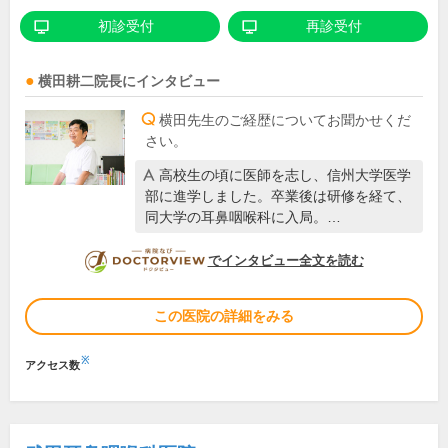
初診受付
再診受付
横田耕二
院長
にインタビュー
横田先生のご経歴についてお聞かせくだ
さい。
高校生の頃に医師を志し、信州大学医学
部に進学しました。卒業後は研修を経て、
同大学の耳鼻咽喉科に入局。…
DOCTORVIEW
でインタビュー全文を読む
この医院の詳細をみる
※
アクセス数