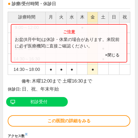
診療/受付時間・休診日
診療時間
月
火
水
木
金
土
日
祝
9:00～12:00
●
9:00～12:30
●
●
●
●
お盆(8月中旬)は休診・休業の場合があります。来院前
に必ず医療機関に直接ご確認ください。
9:00～13:00
●
×閉じる
14:30～16:30
●
14:30～18:00
●
●
●
●
木曜12:00まで 土曜16:30まで
備考:
日、祝、年末年始
休診日:
初診受付
この医院の詳細をみる
※
アクセス数