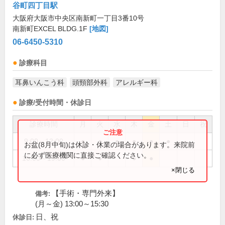
谷町四丁目駅
大阪府大阪市中央区南新町一丁目3番10号
南新町EXCEL BLDG.1F
[地図]
06-6450-5310
診療科目
耳鼻いんこう科
頭頸部外科
アレルギー科
診療/受付時間・休診日
診療時間
月
火
水
木
金
土
日
祝
9:00～12:00
●
●
●
●
●
●
お盆(8月中旬)は休診・休業の場合があります。来院前
に必ず医療機関に直接ご確認ください。
16:00～19:00
●
●
●
●
×閉じる
【手術・専門外来】
備考:
(月～金) 13:00～15:30
日、祝
休診日: