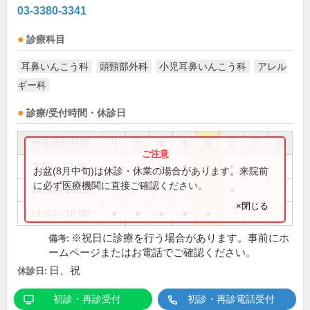
03-3380-3341
診療科目
耳鼻いんこう科
頭頸部外科
小児耳鼻いんこう科
アレル
ギー科
診療/受付時間・休診日
外来受付時間
月
火
水
木
金
土
日
祝
9:00～12:30
●
●
●
●
●
●
お盆(8月中旬)は休診・休業の場合があります。来院前
に必ず医療機関に直接ご確認ください。
14:00～16:30
●
×閉じる
14:30～18:00
●
●
●
●
●
※祝日に診療を行う場合があります。事前にホ
備考:
ームページまたはお電話でご確認ください。
日、祝
休診日:
初診・再診受付
初診・再診電話受付