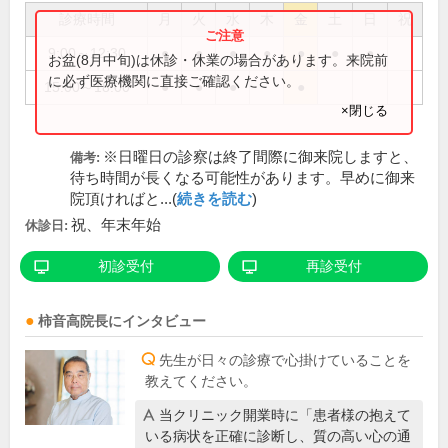
診療時間
月
火
水
木
金
土
日
祝
9:00～12:30
●
●
●
●
●
●
●
お盆(8月中旬)は休診・休業の場合があります。来院前
に必ず医療機関に直接ご確認ください。
15:00～18:00
●
●
●
●
×閉じる
※日曜日の診察は終了間際に御来院しますと、
備考:
待ち時間が長くなる可能性があります。早めに御来
院頂ければと...(
続きを読む
)
祝、年末年始
休診日:
初診受付
再診受付
柿音高
院長
にインタビュー
先生が日々の診療で心掛けていることを
教えてください。
当クリニック開業時に「患者様の抱えて
いる病状を正確に診断し、質の高い心の通