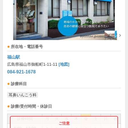
所在地・電話番号
福山駅
広島県福山市御船町1-11-11
[地図]
084-921-1678
診療科目
耳鼻いんこう科
診療/受付時間・休診日
診療時間
月
火
水
木
金
土
日
祝