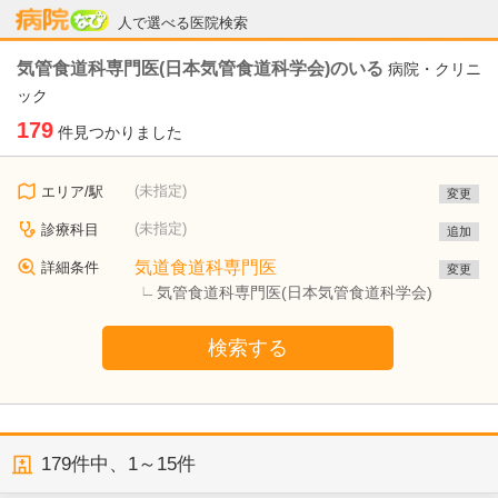
病院なび
人で選べる医院検索
気管食道科専門医(日本気管食道科学会)のいる
病院・クリニ
ック
179
件見つかりました
(未指定)
エリア/駅
変更
(未指定)
診療科目
追加
気道食道科専門医
詳細条件
変更
気管食道科専門医(日本気管食道科学会)
検索する
179
件中、
1～15件