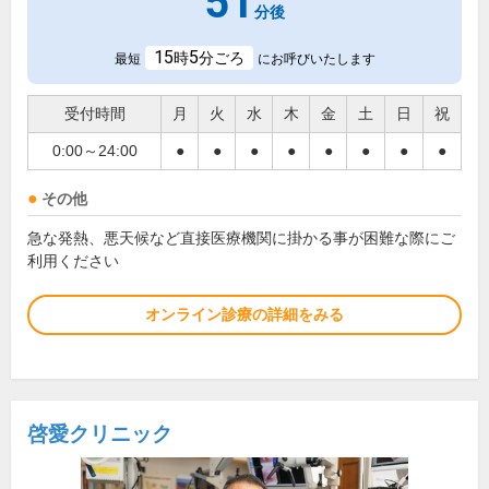
51
分後
15
5
時
分ごろ
最短
にお呼びいたします
受付時間
月
火
水
木
金
土
日
祝
0:00～24:00
●
●
●
●
●
●
●
●
その他
急な発熱、悪天候など直接医療機関に掛かる事が困難な際にご
利用ください
オンライン診療の詳細をみる
啓愛クリニック