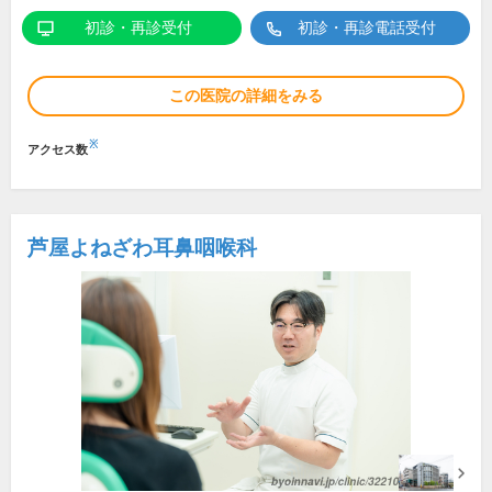
初診・再診受付
初診・再診電話受付
この医院の詳細をみる
※
アクセス数
芦屋よねざわ耳鼻咽喉科