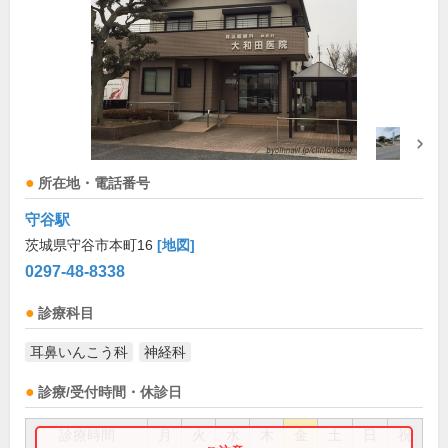
所在地・電話番号
守谷駅
茨城県守谷市本町16
[地図]
0297-48-8338
診療科目
耳鼻いんこう科
神経科
診療/受付時間・休診日
診療時間
月
火
水
木
金
土
日
祝