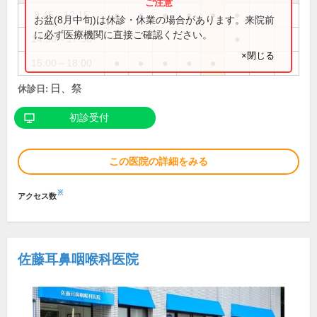
8:45～12:15
●
●
●
●
●
●
お盆(8月中旬)は休診・休業の場合があります。来院前
に必ず医療機関に直接ご確認ください。
14:30～17:30
●
×閉じる
15:00～18:00
●
●
●
●
●
日、祭
休診日:
初診受付
この医院の詳細をみる
※
アクセス数
佐藤耳鼻咽喉科医院