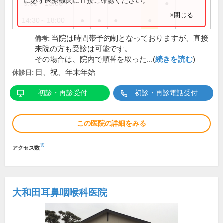
に必ず医療機関に直接ご確認ください。
9:00～13:00
●
×閉じる
14:30～18:00
●
●
●
●
当院は時間帯予約制となっておりますが、直接
備考:
来院の方も受診は可能です。
その場合は、院内で順番を取った...(
続きを読む
)
日、祝、年末年始
休診日:
初診・再診受付
初診・再診電話受付
この医院の詳細をみる
※
アクセス数
大和田耳鼻咽喉科医院