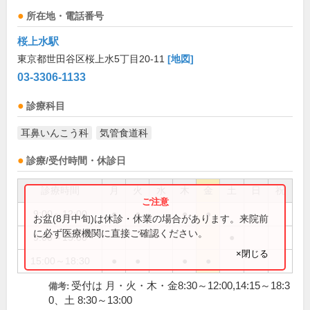
所在地・電話番号
桜上水駅
東京都世田谷区桜上水5丁目20-11
[地図]
03-3306-1133
診療科目
耳鼻いんこう科
気管食道科
診療/受付時間・休診日
診療時間
月
火
水
木
金
土
日
祝
9:00～12:00
●
●
●
●
お盆(8月中旬)は休診・休業の場合があります。来院前
に必ず医療機関に直接ご確認ください。
9:00～13:00
●
×閉じる
15:00～18:30
●
●
●
●
受付は 月・火・木・金8:30～12:00,14:15～18:3
備考:
0、土 8:30～13:00