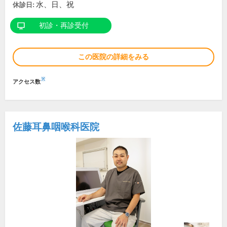
水、日、祝
休診日:
初診・再診受付
この医院の詳細をみる
※
アクセス数
佐藤耳鼻咽喉科医院