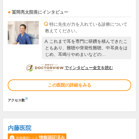
冨岡亮太
院長
にインタビュー
特に先生が力を入れている診療について
教えてください。
これまで耳を専門に研鑽を積んできたこ
ともあり、難聴や突発性難聴、中耳炎をは
じめ、耳鳴りやめまいなどの…
DOCTORVIEW
でインタビュー全文を読む
この医院の詳細をみる
※
アクセス数
内藤医院
情報認証済み
医療機関による