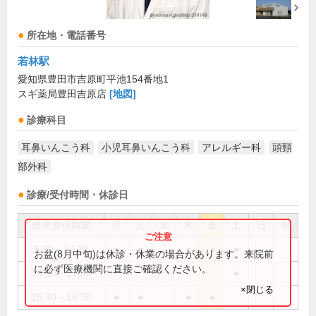
所在地・電話番号
若林駅
愛知県豊田市吉原町平池154番地1
スギ薬局豊田吉原店
[地図]
診療科目
耳鼻いんこう科
小児耳鼻いんこう科
アレルギー科
頭頸
部外科
診療/受付時間・休診日
外来受付時間
月
火
水
木
金
土
日
祝
9:30～12:30
●
●
●
●
●
お盆(8月中旬)は休診・休業の場合があります。来院前
に必ず医療機関に直接ご確認ください。
14:30～17:30
●
×閉じる
15:30～18:30
●
●
●
●