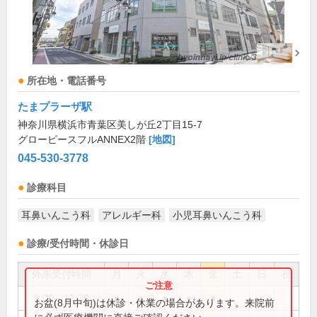
所在地・電話番号
たまプラーザ駅
神奈川県横浜市青葉区美しが丘2丁目15-7
グローピースフルANNEX2階
[地図]
045-530-3778
診療科目
耳鼻いんこう科
アレルギー科
小児耳鼻いんこう科
診療/受付時間・休診日
外来受付時間
月
火
水
木
金
土
日
祝
9:00～12:30
●
●
●
●
●
お盆(8月中旬)は休診・休業の場合があります。来院前