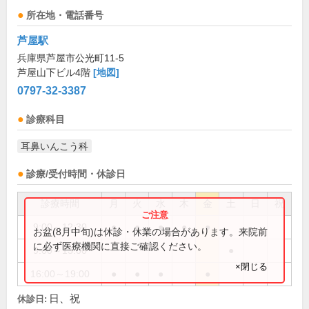
所在地・電話番号
芦屋駅
兵庫県芦屋市公光町11-5
芦屋山下ビル4階
[地図]
0797-32-3387
診療科目
耳鼻いんこう科
診療/受付時間・休診日
診療時間
月
火
水
木
金
土
日
祝
9:00～12:30
●
●
●
●
●
お盆(8月中旬)は休診・休業の場合があります。来院前
に必ず医療機関に直接ご確認ください。
9:00～13:00
●
×閉じる
16:00～19:00
●
●
●
●
日、祝
休診日: