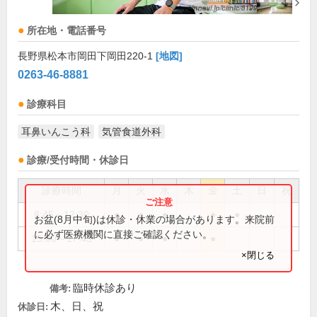
所在地・電話番号
長野県松本市岡田下岡田220-1
[地図]
0263-46-8881
診療科目
耳鼻いんこう科
気管食道外科
診療/受付時間・休診日
診療時間
月
火
水
木
金
土
日
祝
8:45～12:30
●
●
●
●
●
お盆(8月中旬)は休診・休業の場合があります。来院前
に必ず医療機関に直接ご確認ください。
15:00～17:45
●
●
●
●
×閉じる
臨時休診あり
備考:
木、日、祝
休診日: