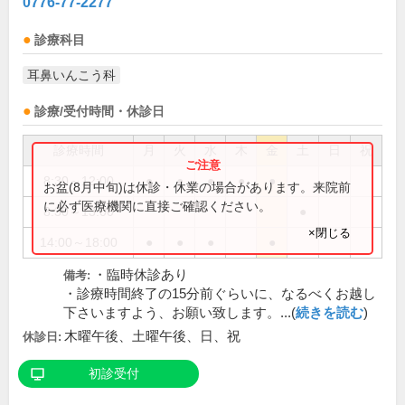
0776-77-2277
診療科目
耳鼻いんこう科
診療/受付時間・休診日
診療時間
月
火
水
木
金
土
日
祝
8:30～12:00
●
●
●
●
●
お盆(8月中旬)は休診・休業の場合があります。来院前
に必ず医療機関に直接ご確認ください。
8:30～13:00
●
×閉じる
14:00～18:00
●
●
●
●
・臨時休診あり
備考:
・診療時間終了の15分前ぐらいに、なるべくお越し
下さいますよう、お願い致します。...(
続きを読む
)
木曜午後、土曜午後、日、祝
休診日:
初診受付