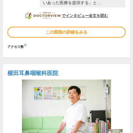
いあった医療を提供する」と…
DOCTORVIEW
でインタビュー全文を読む
この医院の詳細をみる
※
アクセス数
横田耳鼻咽喉科医院