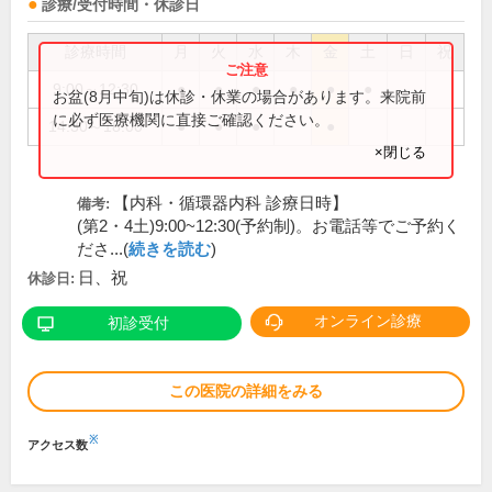
診療/受付時間・休診日
診療時間
月
火
水
木
金
土
日
祝
9:00～12:30
●
●
●
●
●
●
お盆(8月中旬)は休診・休業の場合があります。来院前
に必ず医療機関に直接ご確認ください。
14:30～18:00
●
●
●
●
×閉じる
【内科・循環器内科 診療日時】
備考:
(第2・4土)9:00~12:30(予約制)。お電話等でご予約く
ださ...(
続きを読む
)
日、祝
休診日:
オンライン診療
初診受付
この医院の詳細をみる
※
アクセス数