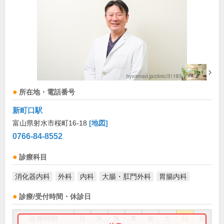
所在地・電話番号
新町口駅
富山県射水市桜町16-18
[地図]
0766-84-8552
診療科目
消化器内科
外科
内科
大腸・肛門外科
胃腸内科
診療/受付時間・休診日
診療時間
月
火
水
木
金
土
日
祝