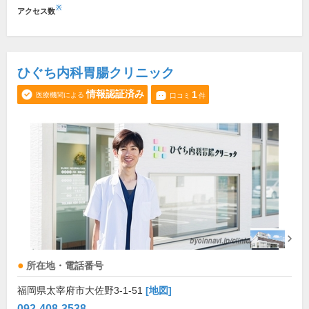
※
アクセス数
ひぐち内科胃腸クリニック
情報認証済み
1
医療機関による
口コミ
件
所在地・電話番号
福岡県太宰府市大佐野3-1-51
[地図]
092-408-3538