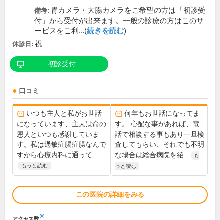
胃カメラ・大腸カメラをご希望の方は「初診受
備考:
付」から受付が出来ます。一般の診療の方はこのサ
ービスをご利...(
続きを読む
)
祝
休診日:
初診受付
口コミ
いつも主人と私がお世話
何年もお世話になってま
になっています、主人は命の
す。 心配な事があれば、電
恩人といつも感謝していま
話で相談する事もあり一旦検
す。私は過敏症腸症腸なんで
査してもらい、それでも不明
すから心療内科に通って...
な場合は総合病院を紹...
も
もっと読む
っと読む
この医院の詳細をみる
※
アクセス数