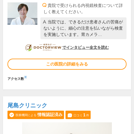
貴院で受けられる内視鏡検査について詳
しく教えてください。
当院では、できるだけ患者さんの苦痛が
ないように、細心の注意を払いながら検査
を実施しています。胃カメラ…
DOCTORVIEW
でインタビュー全文を読む
この医院の詳細をみる
※
アクセス数
尾島クリニック
情報認証済み
1
医療機関による
口コミ
件