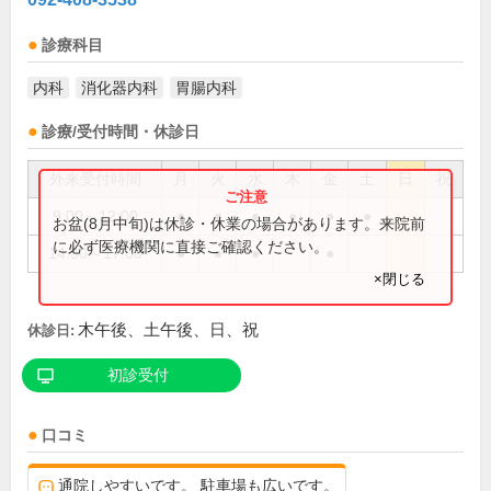
診療科目
内科
消化器内科
胃腸内科
診療/受付時間・休診日
外来受付時間
月
火
水
木
金
土
日
祝
9:00～12:00
●
●
●
●
●
●
お盆(8月中旬)は休診・休業の場合があります。来院前
に必ず医療機関に直接ご確認ください。
14:30～17:00
●
●
●
●
×閉じる
木午後、土午後、日、祝
休診日:
初診受付
口コミ
通院しやすいです。 駐車場も広いです。