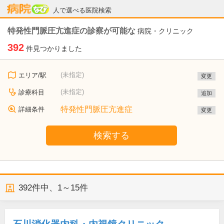
病院なび
人で選べる医院検索
特発性門脈圧亢進症の診察が可能な
病院・クリニック
392
件見つかりました
(未指定)
エリア/駅
変更
(未指定)
診療科目
追加
特発性門脈圧亢進症
詳細条件
変更
検索する
392
件中、
1～15件