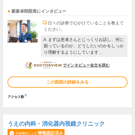
新家卓郎
院長
にインタビュー
日々の診療で心がけていることを教えて
ください。
まずは患者さんとじっくりお話し、何に
困っているのか、どうしたいのかをしっか
り理解するようにしています…
DOCTORVIEW
でインタビュー全文を読む
この医院の詳細をみる
※
アクセス数
うえの内科・消化器内視鏡クリニック
情報認証済み
医療機関による