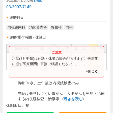
第三島光ビル3階
[地図]
03-3997-7149
診療科目
内視鏡内科
消化器内科
胃腸科
内科
診療/受付時間・休診日
診療時間
月
火
水
木
金
土
日
祝
8:30～12:00
●
●
●
●
●
●
お盆(8月中旬)は休診・休業の場合があります。来院前
に必ず医療機関に直接ご確認ください。
15:00～19:00
●
●
●
●
●
●
×閉じる
※水、土午後は内視鏡検査のみ
備考:
当院は発見しにくい胃がん・大腸がんを発見・治療
する内視鏡検査・治療専...(
続きを読む
)
日、祝
休診日: