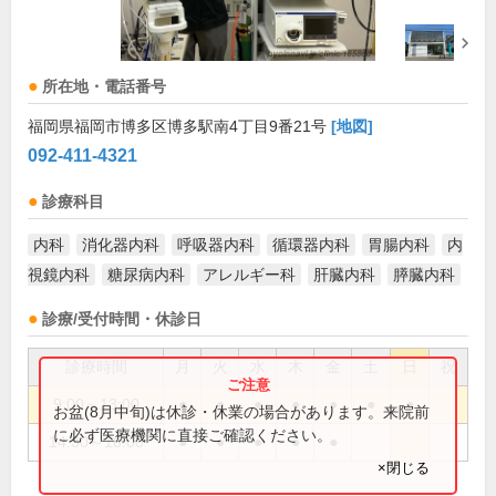
所在地・電話番号
福岡県福岡市博多区博多駅南4丁目9番21号
[地図]
092-411-4321
診療科目
内科
消化器内科
呼吸器内科
循環器内科
胃腸内科
内
視鏡内科
糖尿病内科
アレルギー科
肝臓内科
膵臓内科
診療/受付時間・休診日
診療時間
月
火
水
木
金
土
日
祝
9:00～13:00
●
●
●
●
●
●
●
お盆(8月中旬)は休診・休業の場合があります。来院前
に必ず医療機関に直接ご確認ください。
14:30～18:00
●
●
●
●
●
×閉じる