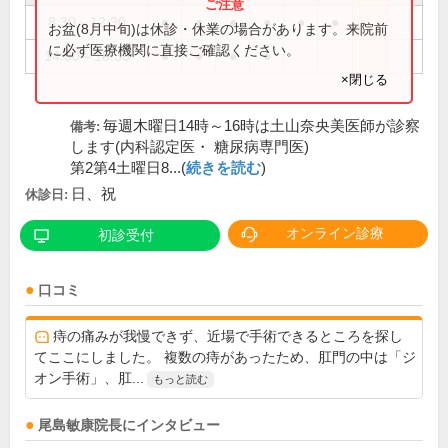
8:30～12:30
●
●
●
●
●
●
お盆(8月中旬)は休診・休業の場合があります。来院前
に必ず医療機関に直接ご確認ください。
14:00～18:30
●
●
●
●
×閉じる
毎週木曜日14時～16時は土山奈央美医師が診察
備考:
します(内科認定医・ 糖尿病専門医)
第2第4土曜日8...(
続きを読む
)
日、祝
休診日:
オンライン診療
初診受付
口コミ
痔の痛みが我慢できず、近場で手術できるところを探し
てここにしました。 複数の痔があったため、肛門の中は「ジ
オン手術」、肛...
もっと読む
尾島敏康
院長
にインタビュー