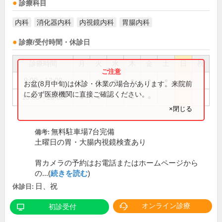
診療科目
内科
消化器内科
内視鏡内科
胃腸内科
診療/受付時間・休診日
診療時間
月
火
水
木
金
土
日
祝
9:00～12:00
●
●
●
●
●
●
お盆(8月中旬)は休診・休業の場合があります。来院前
に必ず医療機関に直接ご確認ください。
15:00～18:00
●
●
●
●
×閉じる
無料駐車場7台完備
備考:
土曜日の胃・大腸内視鏡検査あり
胃カメラの予約はお電話またはホームページから
の...(
続きを読む
)
日、祝
休診日:
オンライン診療
初診受付