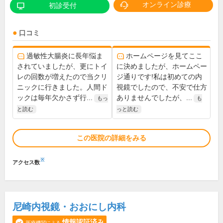
オンライン診療
初診受付
口コミ
過敏性大腸炎に長年悩ま
ホームページを見てここ
されていましたが、更にトイ
に決めましたが、ホームペー
レの回数が増えたので当クリ
ジ通りです!私は初めての内
ニックに行きました。人間ド
視鏡でしたので、不安で仕方
ックは毎年欠かさず行...
ありませんでしたが、...
もっ
も
と読む
っと読む
この医院の詳細をみる
※
アクセス数
尼崎内視鏡・おおにし内科
情報認証済み
医療機関による