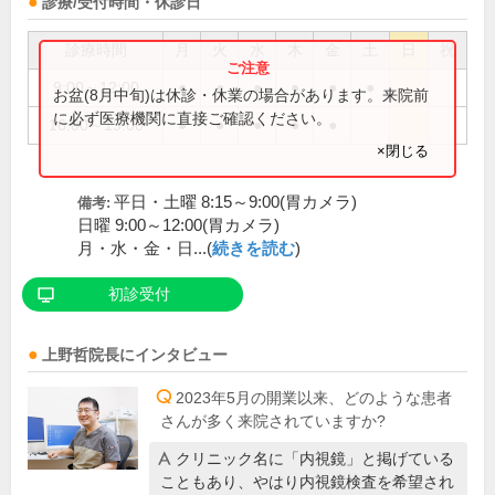
診療/受付時間・休診日
診療時間
月
火
水
木
金
土
日
祝
9:00～12:00
●
●
●
●
●
●
お盆(8月中旬)は休診・休業の場合があります。来院前
に必ず医療機関に直接ご確認ください。
16:00～19:00
●
●
●
●
●
×閉じる
平日・土曜 8:15～9:00(胃カメラ)
備考:
日曜 9:00～12:00(胃カメラ)
月・水・金・日...(
続きを読む
)
初診受付
上野哲
院長
にインタビュー
2023年5月の開業以来、どのような患者
さんが多く来院されていますか?
クリニック名に「内視鏡」と掲げている
こともあり、やはり内視鏡検査を希望され