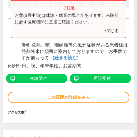
外来受付時間
月
火
水
木
金
土
日
祝
9:00～12:10
●
●
●
●
●
●
お盆(8月中旬)は休診・休業の場合があります。来院前
に必ず医療機関に直接ご確認ください。
16:30～19:00
●
●
●
●
×閉じる
発熱、咳、咽頭痛等の風邪症状がある患者様は
備考:
発熱外来に順番に案内しておりますので、お手数で
すが前もって...(
続きを読む
)
日、祝、年末年始、お盆期間
休診日:
初診受付
再診受付
この医院の詳細をみる
※
アクセス数