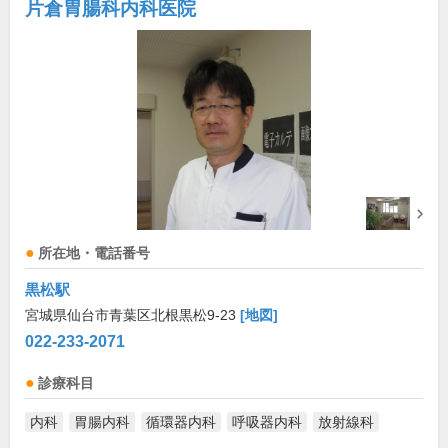
片倉胃腸科内科医院
所在地・電話番号
黒松駅
宮城県仙台市青葉区北根黒松9-23
[地図]
022-233-2071
診療科目
内科
胃腸内科
循環器内科
呼吸器内科
放射線科