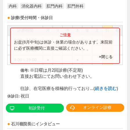
内科
消化器内科
肛門内科
肛門外科
診療/受付時間・休診日
診療時間
月
火
水
木
金
土
日
祝
9:00～14:00
●
お盆(8月中旬)は休診・休業の場合があります。来院前
に必ず医療機関に直接ご確認ください。
9:00～17:00
●
●
●
×閉じる
9:00～19:00
●
●
※日曜は月2回診療(不定期)
備考:
直接お電話にてお問い合わせ下さい。
往診、在宅医療を積極的行っており...(
続きを読む
)
祝日
休診日:
オンライン診療
初診受付
石川嶺
院長
にインタビュー