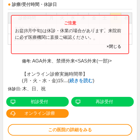
診療/受付時間・休診日
診療時間
月
火
水
木
金
土
日
祝
9:00～12:00
●
●
●
●
●
お盆(8月中旬)は休診・休業の場合があります。来院前
に必ず医療機関に直接ご確認ください。
14:00～18:00
●
●
●
●
×閉じる
AGA外来、禁煙外来<SAS外来(一部)>
備考:
【オンライン診療実施時間帯】
(月・火・水・金)15:...(
続きを読む
)
木、日、祝
休診日:
初診受付
再診受付
オンライン診療
この医院の詳細をみる