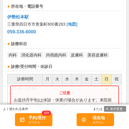
所在地・電話番号
伊勢松本駅
三重県四日市市青葉町800番283
[地図]
059-336-6000
診療科目
内科
消化器内科
内視鏡内科
皮膚科
美容皮膚科
診療/受付時間・休診日
診療時間
月
火
水
木
金
土
日
祝
9:00～12:00
●
9:00～13:00
●
●
●
●
●
お盆(8月中旬)は休診・休業の場合があります。来院前
に必ず医療機関に直接ご確認ください。
12:00～15:00
●
条件変更
269
×閉じる
予約/受付
現在地
13:00～15:00
●
●
●
●
●
15:00～17:30
●
●
●
●