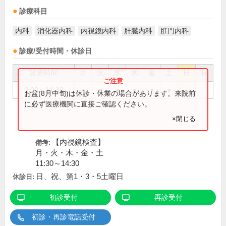
診療科目
内科
消化器内科
内視鏡内科
肝臓内科
肛門内科
診療/受付時間・休診日
診療時間
月
火
水
木
金
土
日
祝
9:00～11:30
●
●
●
●
●
●
お盆(8月中旬)は休診・休業の場合があります。来院前
に必ず医療機関に直接ご確認ください。
×閉じる
【内視鏡検査】
備考:
月・火・木・金・土
11:30～14:30
日、祝、第1・3・5土曜日
休診日:
初診受付
再診受付
初診・再診電話受付