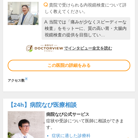
貴院で受けられる内視鏡検査について詳
しく教えてください。
当院では「痛みが少なくスピーディーな
検査」をモットーに、質の高い胃・大腸内
視鏡検査の提供を目指してい…
DOCTORVIEW
でインタビュー全文を読む
この医院の詳細をみる
※
アクセス数
【24h】
病院なび医療相談
病院なび公式サービス
症状や受診について医師に相談ができま
す。
症状に適した診療科