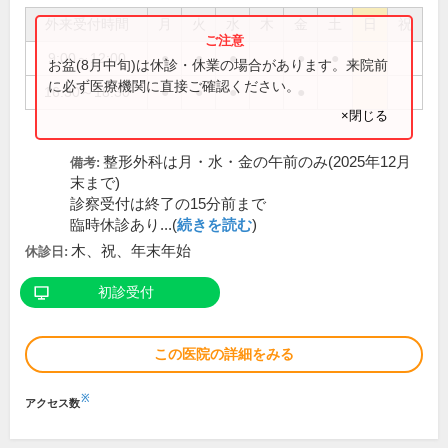
外来受付時間
月
火
水
木
金
土
日
祝
9:00～12:00
●
●
●
●
●
お盆(8月中旬)は休診・休業の場合があります。来院前
に必ず医療機関に直接ご確認ください。
16:30～18:30
●
●
●
●
×閉じる
整形外科は月・水・金の午前のみ(2025年12月
備考:
末まで)
診察受付は終了の15分前まで
臨時休診あり...(
続きを読む
)
木、祝、年末年始
休診日:
初診受付
この医院の詳細をみる
※
アクセス数