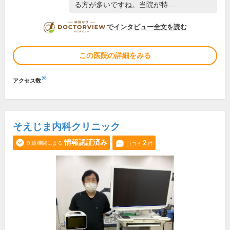
る方が多いですね。当院が特…
DOCTORVIEW
でインタビュー全文を読む
この医院の詳細をみる
※
アクセス数
そえじま内科クリニック
情報認証済み
2
医療機関による
口コミ
件