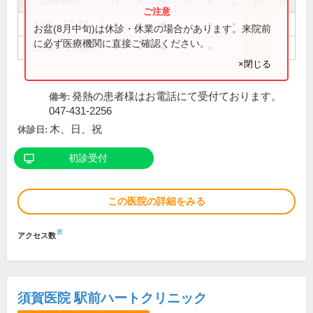
診療時間
月
火
水
木
金
土
日
祝
9:00～12:30
●
●
●
●
●
お盆(8月中旬)は休診・休業の場合があります。来院前
に必ず医療機関に直接ご確認ください。
16:00～18:00
●
●
●
●
×閉じる
発熱の患者様はお電話にて受付ております。
備考:
047-431-2256
木、日、祝
休診日:
初診受付
この医院の詳細をみる
※
アクセス数
須賀医院 駅前ハートクリニック