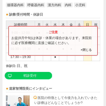
循環器内科
呼吸器内科
漢方内科
内科
小児科
診療/受付時間・休診日
診療時間
月
火
水
木
金
土
日
祝
9:00～12:00
●
●
●
●
お盆(8月中旬)は休診・休業の場合があります。来院前
9:00～13:00
●
に必ず医療機関に直接ご確認ください。
16:30～19:30
●
●
●
●
×閉じる
17:30～19:30
●
日、祝
休診日:
初診受付
道家智博
院長
にインタビュー
医院の特徴として今後力を入れていきた
い診療はどんなことでしょうか?