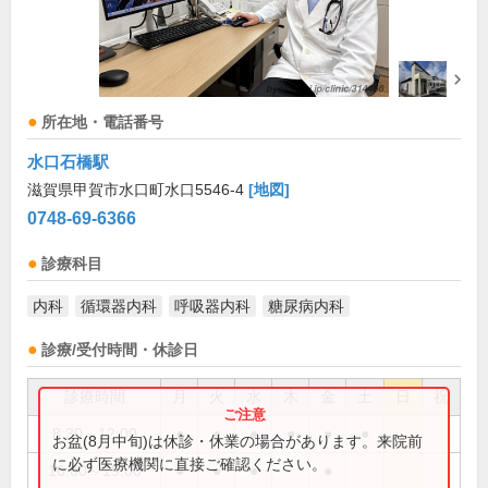
所在地・電話番号
水口石橋駅
滋賀県甲賀市水口町水口5546-4
[地図]
0748-69-6366
診療科目
内科
循環器内科
呼吸器内科
糖尿病内科
診療/受付時間・休診日
診療時間
月
火
水
木
金
土
日
祝
8:30～12:00
●
●
●
●
●
●
お盆(8月中旬)は休診・休業の場合があります。来院前
に必ず医療機関に直接ご確認ください。
16:00～19:00
●
●
●
●