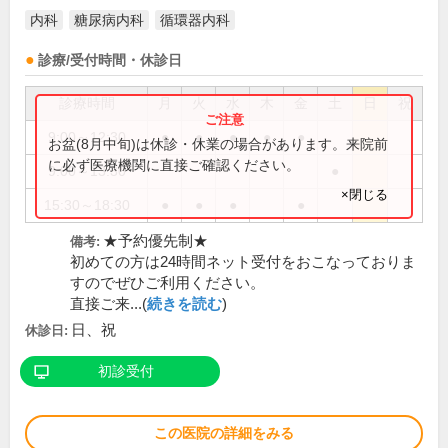
内科
糖尿病内科
循環器内科
診療/受付時間・休診日
診療時間
月
火
水
木
金
土
日
祝
9:00～12:30
●
●
●
●
●
お盆(8月中旬)は休診・休業の場合があります。来院前
に必ず医療機関に直接ご確認ください。
9:00～13:30
●
×閉じる
15:30～18:30
●
●
●
●
★予約優先制★
備考:
初めての方は24時間ネット受付をおこなっておりま
すのでぜひご利用ください。
直接ご来...(
続きを読む
)
日、祝
休診日:
初診受付
この医院の詳細をみる