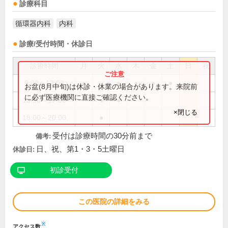
診療科目
循環器内科
内科
診療/受付時間・休診日
診療時間
月
火
水
木
金
土
日
祝
9:00～12:00
●
●
●
●
●
お盆(8月中旬)は休診・休業の場合があります。来院前
に必ず医療機関に直接ご確認ください。
13:30～17:00
●
●
×閉じる
18:00～20:00
●
受付は診療時間の30分前まで
備考:
日、祝、第1・3・5土曜日
休診日:
初診受付
この医院の詳細をみる
※
アクセス数