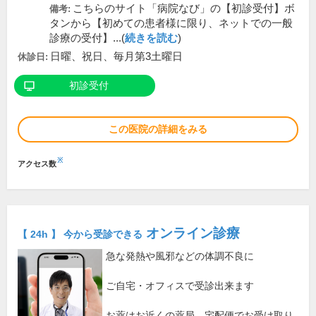
こちらのサイト「病院なび」の【初診受付】ボ
備考:
タンから【初めての患者様に限り、ネットでの一般
診療の受付】...(
続きを読む
)
日曜、祝日、毎月第3土曜日
休診日:
初診受付
この医院の詳細をみる
※
アクセス数
オンライン診療
【 24h 】 今から受診できる
急な発熱や風邪などの体調不良に
ご自宅・オフィスで受診出来ます
お薬はお近くの薬局、宅配便でお受け取り