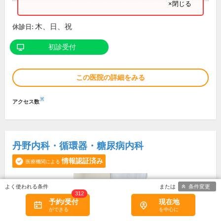
×閉じる
木、日、祝
休診日:
初診受付
この医院の詳細をみる
※
アクセス数
丹野内科・循環器・糖尿病内科
情報認証済み
医療機関による
条件変更
312
予約/受付
現在地