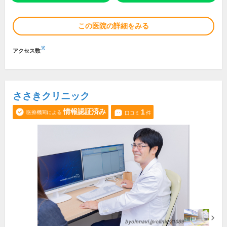
この医院の詳細をみる
※
アクセス数
ささきクリニック
情報認証済み
1
医療機関による
口コミ
件