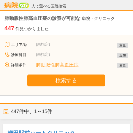
病院なび
人で選べる医院検索
肺動脈性肺高血圧症の診察が可能な
病院・クリニック
447
件見つかりました
(未指定)
エリア/駅
変更
(未指定)
診療科目
追加
肺動脈性肺高血圧症
詳細条件
変更
検索する
447
件中、
1～15件