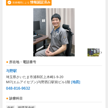
情報認証済み
医療機関による
所在地・電話番号
与野駅
埼玉県さいたま市浦和区上木崎1-9-20
MI7(エムアイセブン)与野西口駅前ビル1階
[地図]
048-816-9632
診療科目
内科
循環器内科