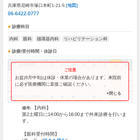
兵庫県尼崎市塚口本町1-21-5
[地図]
06-6422-0777
診療科目
内科
眼科
循環器内科
リハビリテーション科
診療/受付時間・休診日
診療時間
月
火
水
木
金
土
日
祝
8:30～12:00
●
●
●
●
●
●
お盆(8月中旬)は休診・休業の場合があります。来院前
に必ず医療機関に直接ご確認ください。
14:00～17:00
●
×閉じる
16:00～19:00
●
●
●
●
【内科】
備考:
第2土曜日に14:00から16:00まで外来診療を行いま
す。
【眼科受付時間】