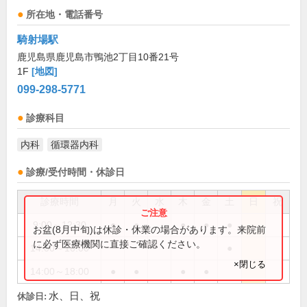
所在地・電話番号
騎射場駅
鹿児島県鹿児島市鴨池2丁目10番21号
1F
[地図]
099-298-5771
診療科目
内科
循環器内科
診療/受付時間・休診日
診療時間
月
火
水
木
金
土
日
祝
9:00～12:30
●
●
●
●
●
お盆(8月中旬)は休診・休業の場合があります。来院前
に必ず医療機関に直接ご確認ください。
14:00～16:00
●
×閉じる
14:00～18:00
●
●
●
●
水、日、祝
休診日: