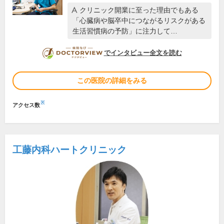
クリニック開業に至った理由でもある
「心臓病や脳卒中につながるリスクがある
生活習慣病の予防」に注力して…
DOCTORVIEW
でインタビュー全文を読む
この医院の詳細をみる
※
アクセス数
工藤内科ハートクリニック