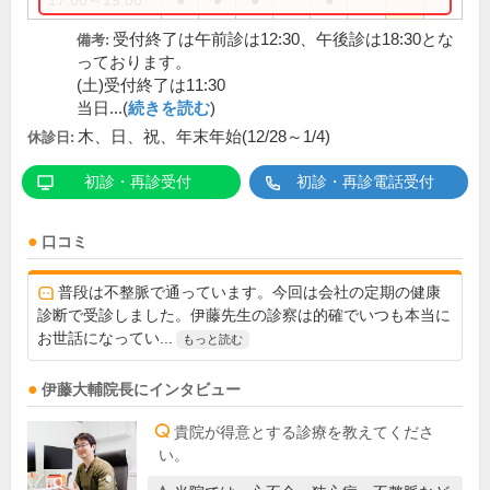
17:00～19:00
●
●
●
●
受付終了は午前診は12:30、午後診は18:30とな
備考:
っております。
(土)受付終了は11:30
当日...(
続きを読む
)
木、日、祝、年末年始(12/28～1/4)
休診日:
初診・再診受付
初診・再診電話受付
口コミ
普段は不整脈で通っています。今回は会社の定期の健康
診断で受診しました。伊藤先生の診察は的確でいつも本当に
お世話になってい...
もっと読む
伊藤大輔
院長
にインタビュー
貴院が得意とする診療を教えてくださ
い。