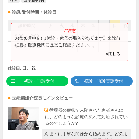
診療/受付時間・休診日
診療時間
月
火
水
木
金
土
日
祝
9:00～12:00
●
●
●
●
●
●
お盆(8月中旬)は休診・休業の場合があります。来院前
に必ず医療機関に直接ご確認ください。
15:00～18:00
●
●
●
●
×閉じる
日、祝
休診日:
初診・再診受付
初診・再診電話受付
玉那覇雄介
院長
にインタビュー
循環器の症状で来院された患者さんに
は、どのような診療の流れで対応されてい
るのでしょうか?
まずは丁寧な問診から始めます。どのよ