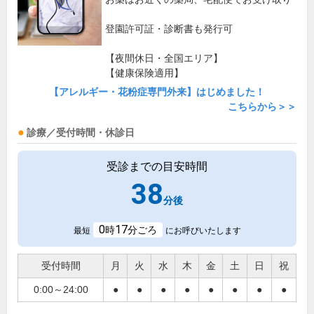
登園許可証・診断書も発行可
【夜間休日・全国エリア】
【健康保険適用】
【アレルギー・花粉症専門外来】はじめました！
こちらから＞＞
診療／受付時間・休診日
受診までの目安時間
38
分後
0
17
時
分ごろ
最短
にお呼びいたします
受付時間
月
火
水
木
金
土
日
祝
0:00～24:00
●
●
●
●
●
●
●
●