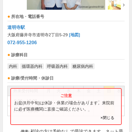
所在地・電話番号
道明寺駅
大阪府藤井寺市道明寺2丁目5-29
[地図]
072-955-1206
診療科目
内科
循環器内科
呼吸器内科
糖尿病内科
診療/受付時間・休診日
外来受付時間
月
火
水
木
金
土
日
祝
9:00～12:00
●
●
●
●
●
●
お盆(8月中旬)は休診・休業の場合があります。来院前
に必ず医療機関に直接ご確認ください。
17:00～19:00
●
●
●
●
×閉じる
初診の方は予約なしで受診できます。ネット受
備考: