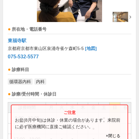
所在地・電話番号
東福寺駅
京都府京都市東山区泉涌寺雀ケ森町5-5
[地図]
075-532-5577
診療科目
循環器内科
内科
診療/受付時間・休診日
診療時間
月
火
水
木
金
土
日
祝
9:00～12:00
●
お盆(8月中旬)は休診・休業の場合があります。来院前
に必ず医療機関に直接ご確認ください。
9:00～13:00
●
●
●
●
×閉じる