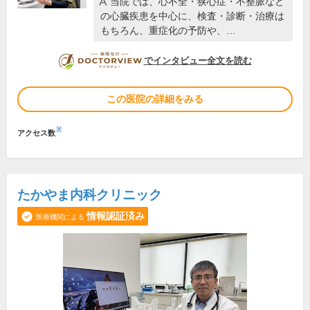
当院では、心不全・狭心症・不整脈など
の心臓疾患を中心に、検査・診断・治療は
もちろん、重症化の予防や、…
DOCTORVIEW
でインタビュー全文を読む
この医院の詳細をみる
※
アクセス数
たかやま内科クリニック
情報認証済み
医療機関による