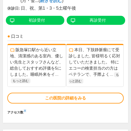
(月・金...(
続きを読む
)
日、祝、第1・3・5土曜午後
休診日:
初診受付
再診受付
口コミ
阪急塚口駅から近い立
本日、下肢静脈瘤にて受
地、清潔感のある室内、優し
診しました, 皆様明るく応対
い先生とスタッフさんなど、
していただきました。 特に
総合しておすすめ評価を5に
エコーの検査担当のの方は
しました。睡眠外来をイ...
ベテランで、手際よく...
も
もっと読む
っと読む
この医院の詳細をみる
※
アクセス数