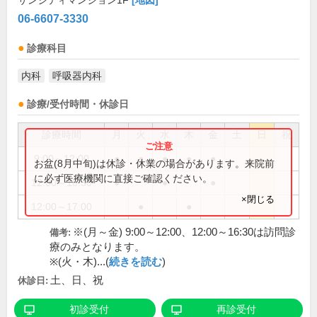
サンシティマンション1F
[地図]
06-6607-3330
診療科目
内科
呼吸器内科
診療/受付時間・休診日
診療時間
月
火
水
木
金
土
日
祝
9:00～12:00
●
●
●
●
●
お盆(8月中旬)は休診・休業の場合があります。来院前
に必ず医療機関に直接ご確認ください。
12:00～16:30
●
●
●
×閉じる
12:00～17:00
●
●
※(月～金) 9:00～12:00、12:00～16:30は訪問診
備考:
療のみとなります。
※(火・木)...(
続きを読む
)
土、日、祝
休診日:
初診受付
再診受付