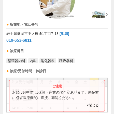
所在地・電話番号
岩手県盛岡市中ノ橋通1丁目7-13
[地図]
019-653-6811
診療科目
循環器内科
内科
消化器科
呼吸器科
診療/受付時間・休診日
外来受付時間
月
火
水
木
金
土
日
祝
8:55～11:30
●
●
●
●
お盆(8月中旬)は休診・休業の場合があります。来院前
に必ず医療機関に直接ご確認ください。
8:55～12:30
●
●
×閉じる
14:15～17:30
●
●
●
●