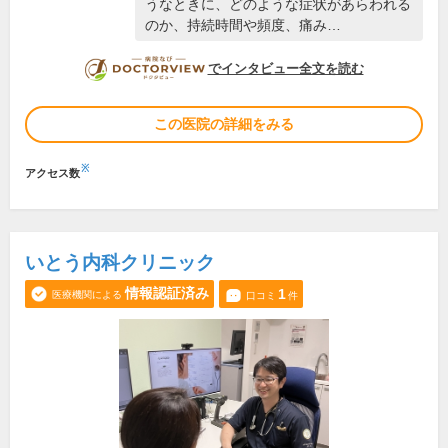
うなときに、どのような症状があらわれる
のか、持続時間や頻度、痛み…
DOCTORVIEW
でインタビュー全文を読む
この医院の詳細をみる
※
アクセス数
いとう内科クリニック
情報認証済み
1
医療機関による
口コミ
件