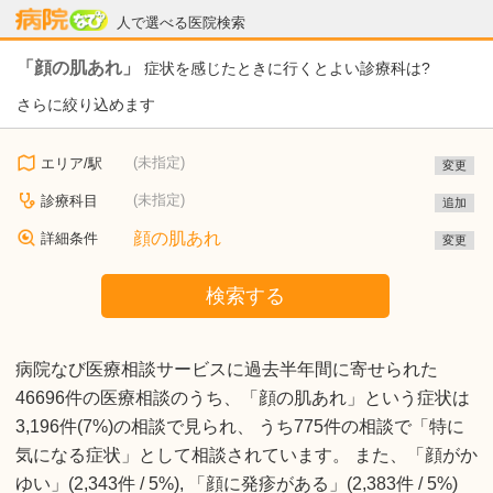
病院なび
人で選べる医院検索
「顔の肌あれ」
症状を感じたときに行くとよい診療科は?
さらに絞り込めます
(未指定)
エリア/駅
変更
(未指定)
診療科目
追加
顔の肌あれ
詳細条件
変更
検索する
病院なび医療相談サービスに過去半年間に寄せられた
46696件の医療相談のうち、「顔の肌あれ」という症状は
3,196件(7%)の相談で見られ、 うち775件の相談で「特に
気になる症状」として相談されています。 また、「顔がか
ゆい」(2,343件 / 5%), 「顔に発疹がある」(2,383件 / 5%)