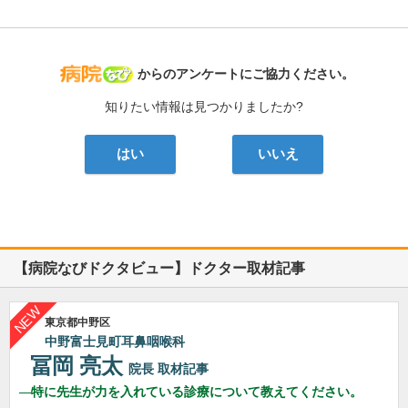
病院なび
からのアンケートにご協力ください。
知りたい情報は見つかりましたか?
はい
いいえ
【病院なびドクタビュー】ドクター取材記事
東京都中野区
中野富士見町耳鼻咽喉科
冨岡 亮太
院長
取材記事
特に先生が力を入れている診療について教えてください。