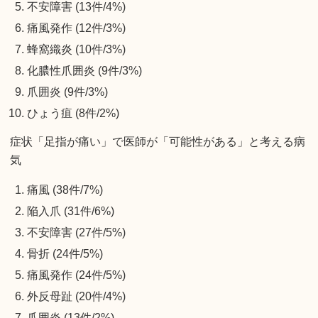
不安障害 (13件/4%)
痛風発作 (12件/3%)
蜂窩織炎 (10件/3%)
化膿性爪囲炎 (9件/3%)
爪囲炎 (9件/3%)
ひょう疽 (8件/2%)
症状「足指が痛い」で医師が「可能性がある」と考える病
気
痛風 (38件/7%)
陥入爪 (31件/6%)
不安障害 (27件/5%)
骨折 (24件/5%)
痛風発作 (24件/5%)
外反母趾 (20件/4%)
爪囲炎 (13件/2%)