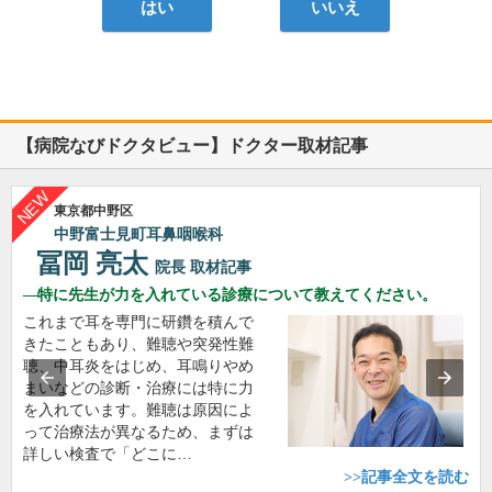
はい
いいえ
【病院なびドクタビュー】ドクター取材記事
東京都中野区
中野富士見町耳鼻咽喉科
冨岡 亮太
院長
取材記事
特に先生が力を入れている診療について教えてください。
これまで耳を専門に研鑽を積んで
きたこともあり、難聴や突発性難
聴、中耳炎をはじめ、耳鳴りやめ
まいなどの診断・治療には特に力
を入れています。難聴は原因によ
って治療法が異なるため、まずは
詳しい検査で「どこに…
>>記事全文を読む