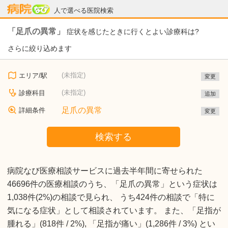
病院なび
人で選べる医院検索
「足爪の異常」
症状を感じたときに行くとよい診療科は?
さらに絞り込めます
(未指定)
エリア/駅
変更
(未指定)
診療科目
追加
足爪の異常
詳細条件
変更
検索する
病院なび医療相談サービスに過去半年間に寄せられた
46696件の医療相談のうち、「足爪の異常」という症状は
1,038件(2%)の相談で見られ、 うち424件の相談で「特に
気になる症状」として相談されています。 また、「足指が
腫れる」(818件 / 2%), 「足指が痛い」(1,286件 / 3%) とい