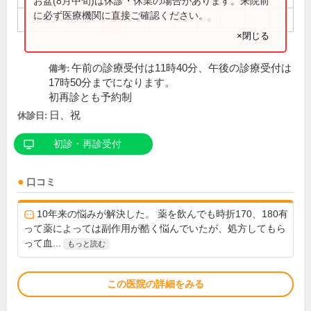
お盆(8月中旬)は休診・休業の場合があります。来院前
に必ず医療機関に直接ご確認ください。
15:30～18:30
●
●
●
●
×閉じる
午前の診療受付は11時40分、午後の診療受付は
備考:
17時50分までになります。
初再診とも予約制
日、祝
休診日:
初診・再診受付
口コミ
10年来の悩みが解決した。 薬を飲んでも時折170、180有
って薬によっては副作用が酷く悩んでいたが、処方してもら
って血...
もっと読む
この医院の詳細をみる