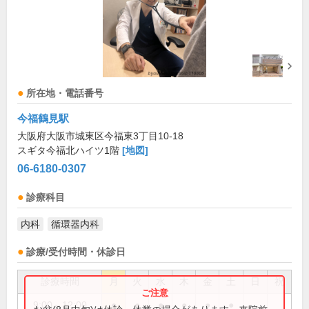
所在地・電話番号
今福鶴見駅
大阪府大阪市城東区今福東3丁目10-18
スギタ今福北ハイツ1階
[地図]
06-6180-0307
診療科目
内科
循環器内科
診療/受付時間・休診日
診療時間
月
火
水
木
金
土
日
祝
9:00～12:00
●
●
●
●
●
●