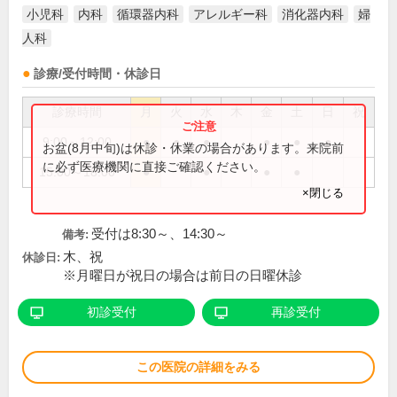
小児科
内科
循環器内科
アレルギー科
消化器内科
婦
人科
診療/受付時間・休診日
診療時間
月
火
水
木
金
土
日
祝
9:00～12:00
●
●
●
●
●
●
お盆(8月中旬)は休診・休業の場合があります。来院前
に必ず医療機関に直接ご確認ください。
15:00～18:00
●
●
●
●
×閉じる
受付は8:30～、14:30～
備考:
木、祝
休診日:
※月曜日が祝日の場合は前日の日曜休診
初診受付
再診受付
この医院の詳細をみる