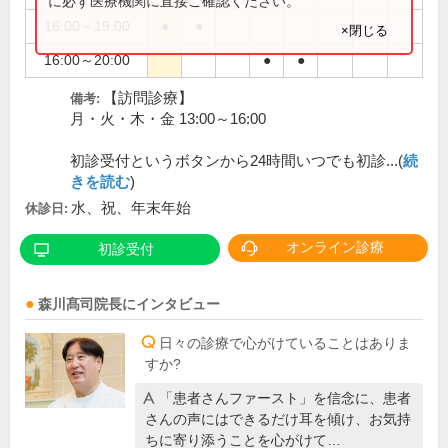
に必ず医療機関に直接ご確認ください。
16:00～19:00
●
●
×閉じる
16:00～20:00
●
●
【訪問診療】
備考:
月・火・木・金 13:00～16:00
初診受付というボタンから24時間いつでも初診...(
続
きを読む
)
水、祝、年末年始
休診日:
オンライン診療
初診受付
森川髙司
院長
にインタビュー
日々の診療で心がけていることはありま
すか?
「患者さんファースト」を信念に、患者
さんの声にはできるだけ耳を傾け、お気持
ちに寄り添うことを心がけて…