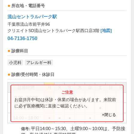
所在地・電話番号
流山セントラルパーク駅
千葉県流山市前平井96
クリエイトSD流山セントラルパーク駅西口店3階
[地図]
04-7136-1750
診療科目
小児科
アレルギー科
診療/受付時間・休診日
診療時間
月
火
水
木
金
土
日
祝
9:00～12:00
●
●
●
●
お盆(8月中旬)は休診・休業の場合があります。来院前
に必ず医療機関に直接ご確認ください。
9:00～14:00
●
×閉じる
14:00～18:00
●
●
●
●
平日14:00～15:30、土曜9:00～10:00は、予防接
備考: