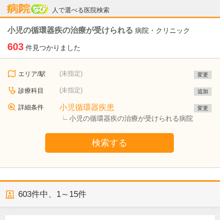
病院なび
人で選べる医院検索
小児の循環器疾の治療が受けられる
病院・クリニック
603
件見つかりました
(未指定)
エリア/駅
変更
(未指定)
診療科目
追加
小児循環器疾患
詳細条件
変更
小児の循環器疾の治療が受けられる病院
検索する
603
件中、
1～15件