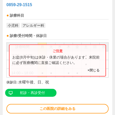
0859-29-1515
診療科目
小児科
アレルギー科
診療/受付時間・休診日
診療時間
月
火
水
木
金
土
日
祝
9:00～12:00
●
●
●
●
●
●
お盆(8月中旬)は休診・休業の場合があります。来院前
に必ず医療機関に直接ご確認ください。
14:00～17:00
●
×閉じる
14:00～18:00
●
●
●
●
水曜午後、日、祝
休診日:
初診・再診受付
この医院の詳細をみる