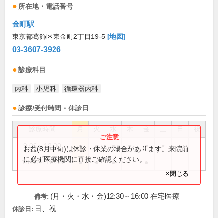
所在地・電話番号
金町駅
東京都葛飾区東金町2丁目19-5
[地図]
03-3607-3926
診療科目
内科
小児科
循環器内科
診療/受付時間・休診日
診療時間
月
火
水
木
金
土
日
祝
9:00～12:30
●
●
●
●
●
●
お盆(8月中旬)は休診・休業の場合があります。来院前
に必ず医療機関に直接ご確認ください。
16:00～18:30
●
●
●
●
×閉じる
(月・火・水・金)12:30～16:00 在宅医療
備考:
日、祝
休診日: