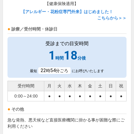
【健康保険適用】
【アレルギー・花粉症専門外来】はじめました！
こちらから＞＞
診療／受付時間・休診日
受診までの目安時間
1
18
時間
分後
22
54
時
分ごろ
最短
にお呼びいたします
受付時間
月
火
水
木
金
土
日
祝
0:00～24:00
●
●
●
●
●
●
●
●
その他
急な発熱、悪天候など直接医療機関に掛かる事が困難な際にご
利用ください