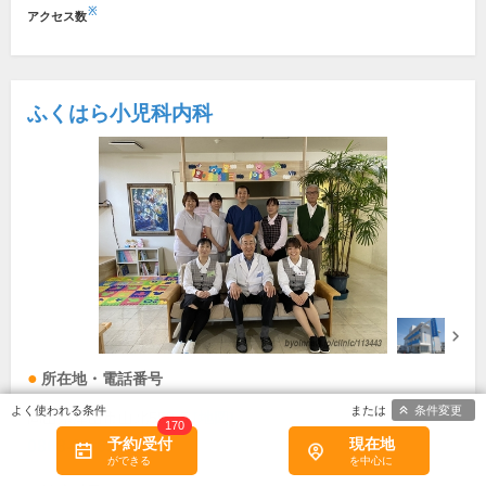
※
アクセス数
ふくはら小児科内科
所在地・電話番号
条件変更
岡山県津山市山北559-5
[地図]
170
予約/受付
現在地
0868-23-6331