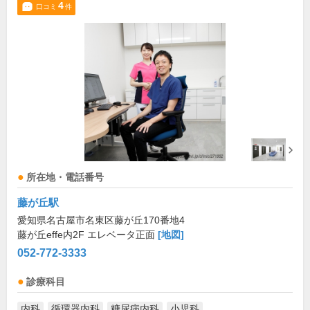
4
口コミ
件
所在地・電話番号
藤が丘駅
愛知県名古屋市名東区藤が丘170番地4
藤が丘effe内2F エレベータ正面
[地図]
052-772-3333
診療科目
内科
循環器内科
糖尿病内科
小児科