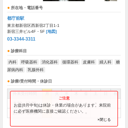
所在地・電話番号
都庁前駅
東京都新宿区西新宿2丁目1-1
新宿三井ビル4F・5F
[地図]
03-3344-3311
診療科目
内科
呼吸器科
消化器科
循環器科
皮膚科
婦人科
糖
尿病内科
乳腺外科
診療/受付時間・休診日
外来受付時間
月
火
水
木
金
土
日
祝
8:30～12:30
●
●
●
●
●
●
お盆(8月中旬)は休診・休業の場合があります。来院前
に必ず医療機関に直接ご確認ください。
13:30～16:30
●
●
●
●
●
×閉じる