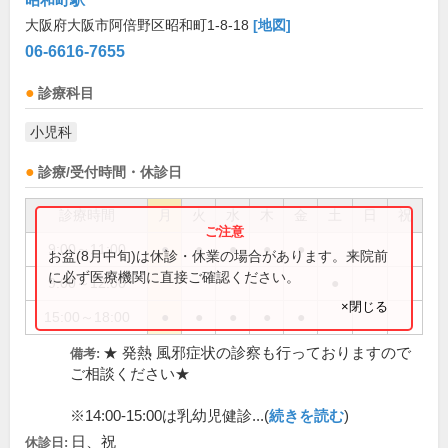
大阪府大阪市阿倍野区昭和町1-8-18
[地図]
06-6616-7655
診療科目
小児科
診療/受付時間・休診日
診療時間
月
火
水
木
金
土
日
祝
9:00～11:00
●
●
●
●
●
お盆(8月中旬)は休診・休業の場合があります。来院前
に必ず医療機関に直接ご確認ください。
9:00～12:00
●
×閉じる
15:00～18:00
●
●
●
●
●
★ 発熱 風邪症状の診察も行っておりますので
備考:
ご相談ください★
※14:00-15:00は乳幼児健診...(
続きを読む
)
日、祝
休診日: