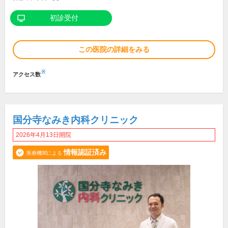
初診受付
この医院の詳細をみる
※
アクセス数
国分寺なみき内科クリニック
2026年4月13日開院
情報認証済み
医療機関による