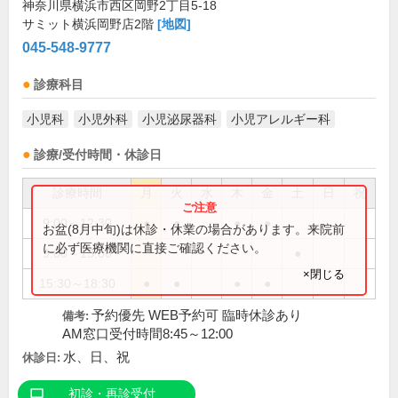
神奈川県横浜市西区岡野2丁目5-18
サミット横浜岡野店2階
[地図]
045-548-9777
診療科目
小児科
小児外科
小児泌尿器科
小児アレルギー科
診療/受付時間・休診日
診療時間
月
火
水
木
金
土
日
祝
9:00～12:30
●
●
●
●
お盆(8月中旬)は休診・休業の場合があります。来院前
に必ず医療機関に直接ご確認ください。
9:00～13:00
●
×閉じる
15:30～18:30
●
●
●
●
予約優先 WEB予約可 臨時休診あり
備考:
AM窓口受付時間8:45～12:00
水、日、祝
休診日:
初診・再診受付