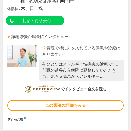
種・乳幼児健診 専用時間帯
木、日、祝
休診日:
初診・再診受付
海老原慎介
院長
にインタビュー
貴院で特に力を入れている疾患や診療は
ありますか?
ひとつはアレルギー性疾患の診療です。
前職の越谷市立病院に勤務していたとき
も、気管支喘息からアレルギー…
DOCTORVIEW
でインタビュー全文を読む
この医院の詳細をみる
※
アクセス数