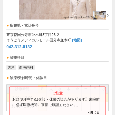
所在地・電話番号
東京都国分寺市並木町3丁目23-2
そうごうメディカルモール国分寺並木町
[地図]
042-312-0132
診療科目
内科
血液内科
診療/受付時間・休診日
診療時間
月
火
水
木
金
土
日
祝
9:00～13:00
●
●
●
●
●
●
お盆(8月中旬)は休診・休業の場合があります。来院前
に必ず医療機関に直接ご確認ください。
15:00～19:00
●
●
●
●
×閉じる