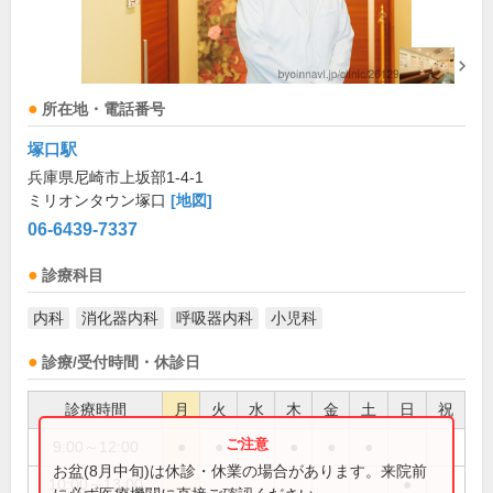
所在地・電話番号
塚口駅
兵庫県尼崎市上坂部1-4-1
ミリオンタウン塚口
[地図]
06-6439-7337
診療科目
内科
消化器内科
呼吸器内科
小児科
診療/受付時間・休診日
診療時間
月
火
水
木
金
土
日
祝
9:00～12:00
●
●
●
●
●
お盆(8月中旬)は休診・休業の場合があります。来院前
10:00～13:00
●