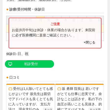
診療/受付時間・休診日
外来受付時間
月
火
水
木
金
土
日
祝
9:00～13:00
●
●
●
●
●
●
お盆(8月中旬)は休診・休業の場合があります。来院前
に必ず医療機関に直接ご確認ください。
16:30～19:30
●
●
●
●
●
×閉じる
日、祝
休診日:
初診受付
口コミ
受付は1人除いてとても感
坂 勇輝 院長は 若いです
じがよいです 坂先生は親切
がとても仕事に忠実です。余
でアドバイスも良くとても気
計なことは話さす、私の下の
に入っていますが、 支払方
血圧が高いことも見抜き、的
法は、現金支払のみ...
確にアドバイスを...
もっと
もっと読