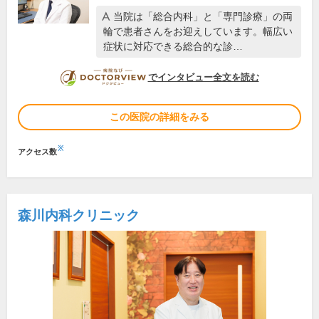
当院は「総合内科」と「専門診療」の両
輪で患者さんをお迎えしています。幅広い
症状に対応できる総合的な診…
DOCTORVIEW
でインタビュー全文を読む
この医院の詳細をみる
※
アクセス数
森川内科クリニック