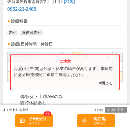
佐賀県佐賀市南佐賀2丁目1-13
[地図]
0952-23-2485
診療科目
内科
脳神経内科
診療/受付時間・休診日
外来受付時間
月
火
水
木
金
土
日
祝
9:00～13:00
●
●
●
●
●
●
お盆(8月中旬)は休診・休業の場合があります。来院前
に必ず医療機関に直接ご確認ください。
15:00～18:00
●
●
●
●
×閉じる
火・土曜AMのみ
備考:
臨時休診あり
条件変更
日、祝
休診日:
54
予約/受付
現在地
初診受付