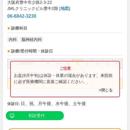
大阪府豊中市少路2-3-22
JMLクリニックビル豊中2階
[地図]
06-6842-3230
診療科目
内科
脳神経内科
診療/受付時間・休診日
診療時間
月
火
水
木
金
土
日
祝
9:00～12:00
●
●
●
●
●
●
お盆(8月中旬)は休診・休業の場合があります。来院前
に必ず医療機関に直接ご確認ください。
17:00～19:00
●
●
●
×閉じる
日、祝、月午後、水午後、土午後
休診日:
初診受付