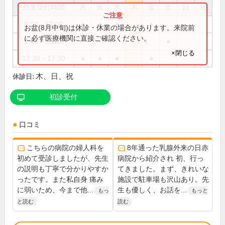
外来受付時間
月
火
水
木
金
土
日
祝
9:00～12:00
●
●
●
●
お盆(8月中旬)は休診・休業の場合があります。来院前
に必ず医療機関に直接ご確認ください。
9:00～16:30
●
×閉じる
13:30～17:30
●
●
●
●
木、日、祝
休診日:
初診受付
口コミ
こちらの病院の婦人科を
8年通った乳腺外来の日赤
初めて受診しましたが、先生
病院から紹介され 初、行っ
の説明も丁寧で分かりやすか
てきました。まず、きれいな
ったです。また私自身 痛み
施設で駐車場も沢山あり。先
に弱いため、今まで他...
生も優しく、お話を...
もっ
もっと
と読む
読む