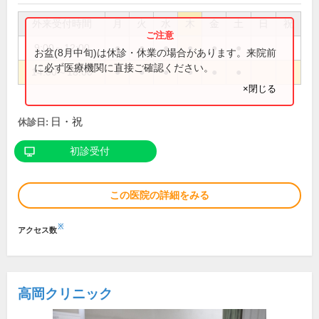
外来受付時間
月
火
水
木
金
土
日
祝
9:00～12:00
●
●
●
●
●
●
お盆(8月中旬)は休診・休業の場合があります。来院前
に必ず医療機関に直接ご確認ください。
14:00～18:00
●
●
●
●
●
●
×閉じる
日・祝
休診日:
初診受付
この医院の詳細をみる
※
アクセス数
高岡クリニック