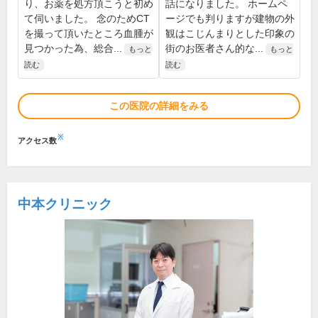
り、お薬を処方頂こうと初め
話になりました。 ホームペ
て伺いました。 念のためCT
ージでも判りますが建物の外
を撮って頂いたところ血腫が
観はこじんまりとした印象の
見つかった為、総合...
街のお医者さん的な...
もっと
もっと
読む
読む
この医院の詳細をみる
※
アクセス数
中本クリニック