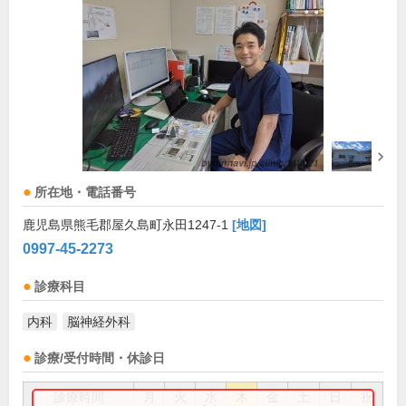
所在地・電話番号
鹿児島県熊毛郡屋久島町永田1247-1
[地図]
0997-45-2273
診療科目
内科
脳神経外科
診療/受付時間・休診日
診療時間
月
火
水
木
金
土
日
祝