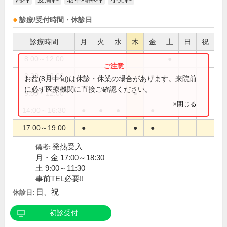
診療/受付時間・休診日
診療時間
月
火
水
木
金
土
日
祝
8:00～12:00
●
8:30～12:00
●
●
●
お盆(8月中旬)は休診・休業の場合があります。来院前
に必ず医療機関に直接ご確認ください。
9:00～12:00
●
×閉じる
14:00～16:30
●
●
●
●
17:00～19:00
●
●
●
発熱受入
備考:
月・金 17:00～18:30
土 9:00～11:30
事前TEL必要!!
日、祝
休診日:
初診受付