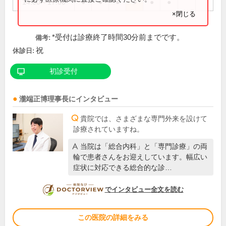
14:00～17:00
●
●
●
●
●
●
×閉じる
*受付は診療終了時間30分前までです。
備考:
祝
休診日:
初診受付
瀧端正博
理事長
にインタビュー
貴院では、さまざまな専門外来を設けて
診療されていますね。
当院は「総合内科」と「専門診療」の両
輪で患者さんをお迎えしています。幅広い
症状に対応できる総合的な診…
DOCTORVIEW
でインタビュー全文を読む
この医院の詳細をみる