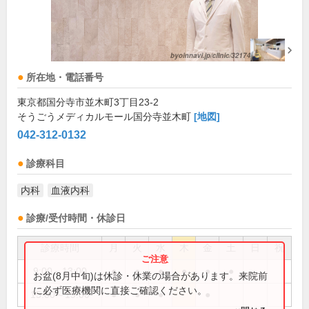
所在地・電話番号
東京都国分寺市並木町3丁目23-2
そうごうメディカルモール国分寺並木町
[地図]
042-312-0132
診療科目
内科
血液内科
診療/受付時間・休診日
診療時間
月
火
水
木
金
土
日
祝
9:00～13:00
●
●
●
●
●
●
お盆(8月中旬)は休診・休業の場合があります。来院前
に必ず医療機関に直接ご確認ください。
15:00～19:00
●
●
●
●