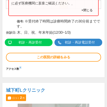
に必ず医療機関に直接ご確認ください。
14:00～17:00
●
●
●
●
×閉じる
※受付終了時間は診療時間終了の30分前までで
備考:
す。
木、日、祝、年末年始(12/30~1/3)
休診日:
初診・再診受付
初診・再診電話受付
この医院の詳細をみる
※
アクセス数
城下町Lクリニック
2
口コミ
件