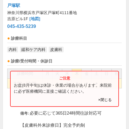
戸塚駅
神奈川県横浜市戸塚区戸塚町4111番地
吉原ビル1F
[地図]
045-435-5239
診療科目
内科
緩和ケア内科
皮膚科
診療/受付時間・休診日
診療時間
月
火
水
木
金
土
日
祝
9:00～18:00
●
●
●
●
●
●
お盆(8月中旬)は休診・休業の場合があります。来院前
に必ず医療機関に直接ご確認ください。
×閉じる
必要に応じて365日24時間往診対応可
備考:
【皮膚科外来診療日】完全予約制