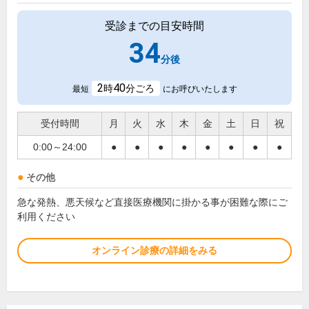
受診までの目安時間
34
分後
2
40
時
分ごろ
最短
にお呼びいたします
受付時間
月
火
水
木
金
土
日
祝
0:00～24:00
●
●
●
●
●
●
●
●
その他
急な発熱、悪天候など直接医療機関に掛かる事が困難な際にご
利用ください
オンライン診療の詳細をみる