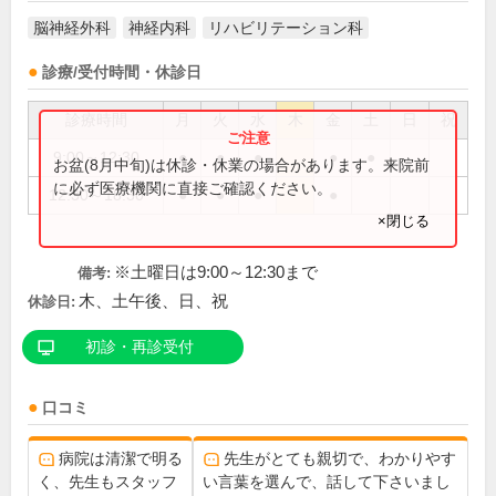
脳神経外科
神経内科
リハビリテーション科
診療/受付時間・休診日
診療時間
月
火
水
木
金
土
日
祝
9:00～12:30
●
●
●
●
●
お盆(8月中旬)は休診・休業の場合があります。来院前
に必ず医療機関に直接ご確認ください。
12:30～18:30
●
●
●
●
×閉じる
※土曜日は9:00～12:30まで
備考:
木、土午後、日、祝
休診日:
初診・再診受付
口コミ
病院は清潔で明る
先生がとても親切で、わかりやす
く、先生もスタッフ
い言葉を選んで、話して下さいまし