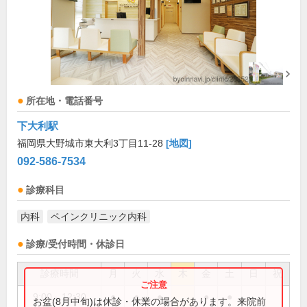
所在地・電話番号
下大利駅
福岡県大野城市東大利3丁目11-28
[地図]
092-586-7534
診療科目
内科
ペインクリニック内科
診療/受付時間・休診日
診療時間
月
火
水
木
金
土
日
祝
9:00～12:30
●
●
●
●
●
お盆(8月中旬)は休診・休業の場合があります。来院前