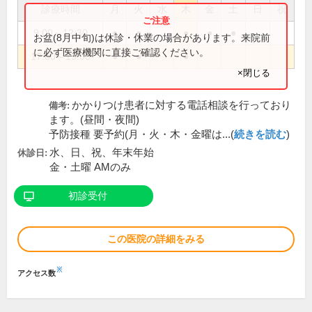
診療時間
月
火
水
木
金
土
日
祝
9:00～12:30
●
●
●
●
●
お盆(8月中旬)は休診・休業の場合があります。来院前
に必ず医療機関に直接ご確認ください。
17:00～19:00
●
●
●
×閉じる
かかりつけ患者に対する電話相談を行っており
備考:
ます。(昼間・夜間)
予防接種 要予約(月・火・木・金曜は...(
続きを読む
)
水、日、祝、年末年始
休診日:
金・土曜 AMのみ
初診受付
この医院の詳細をみる
※
アクセス数