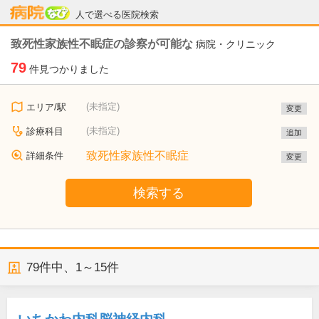
病院なび
人で選べる医院検索
致死性家族性不眠症の診察が可能な
病院・クリニック
79
件見つかりました
(未指定)
エリア/駅
変更
(未指定)
診療科目
追加
致死性家族性不眠症
詳細条件
変更
検索する
79
件中、
1～15件