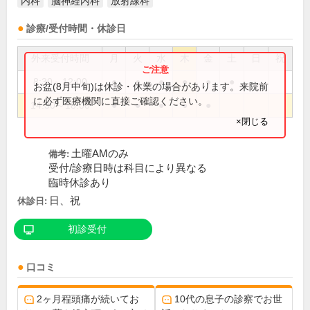
内科
脳神経内科
放射線科
診療/受付時間・休診日
外来受付時間
月
火
水
木
金
土
日
祝
8:30～12:00
●
●
●
●
●
●
お盆(8月中旬)は休診・休業の場合があります。来院前
に必ず医療機関に直接ご確認ください。
14:30～18:00
●
●
●
●
●
×閉じる
土曜AMのみ
備考:
受付/診療日時は科目により異なる
臨時休診あり
日、祝
休診日:
初診受付
口コミ
2ヶ月程頭痛が続いてお
10代の息子の診察でお世