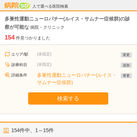
病院なび
人で選べる医院検索
多巣性運動ニューロパチー(ルイス・サムナー症候群)の診
察が可能な
病院・クリニック
154
件見つかりました
(未指定)
エリア/駅
変更
(未指定)
診療科目
追加
多巣性運動ニューロパチー(ルイス・
詳細条件
変更
サムナー症候群)
検索する
154
件中、
1～15件