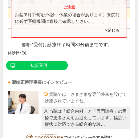
診療時間
月
火
水
木
金
土
日
祝
9:00～12:00
●
●
●
●
●
●
●
お盆(8月中旬)は休診・休業の場合があります。来院前
に必ず医療機関に直接ご確認ください。
14:00～17:00
●
●
●
●
●
●
×閉じる
*受付は診療終了時間30分前までです。
備考:
祝
休診日:
初診受付
瀧端正博
理事長
にインタビュー
貴院では、さまざまな専門外来を設けて
診療されていますね。
当院は「総合内科」と「専門診療」の両
輪で患者さんをお迎えしています。幅広い
症状に対応できる総合的な診…
DOCTORVIEW
でインタビュー全文を読む