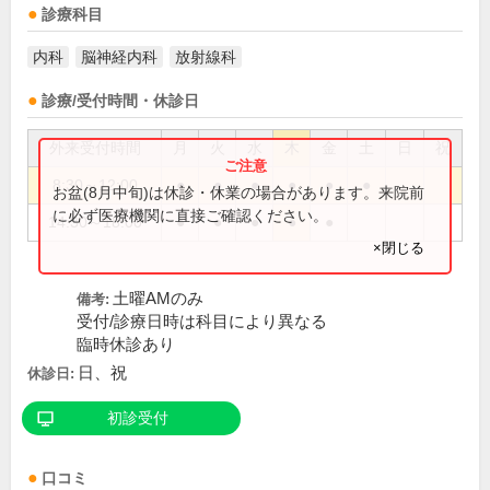
診療科目
内科
脳神経内科
放射線科
診療/受付時間・休診日
外来受付時間
月
火
水
木
金
土
日
祝
8:30～12:00
●
●
●
●
●
●
お盆(8月中旬)は休診・休業の場合があります。来院前
に必ず医療機関に直接ご確認ください。
14:30～18:00
●
●
●
●
●
×閉じる
土曜AMのみ
備考:
受付/診療日時は科目により異なる
臨時休診あり
日、祝
休診日:
初診受付
口コミ