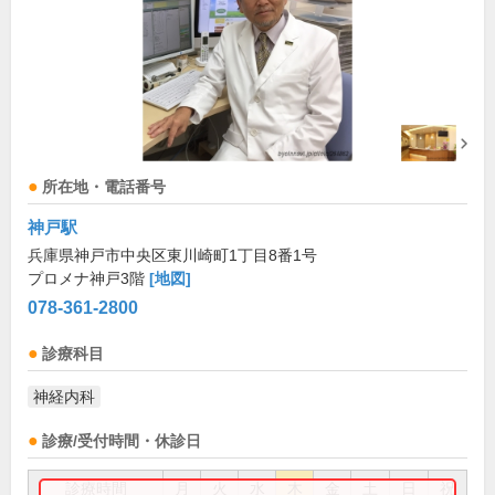
所在地・電話番号
神戸駅
兵庫県神戸市中央区東川崎町1丁目8番1号
プロメナ神戸3階
[地図]
078-361-2800
診療科目
神経内科
診療/受付時間・休診日
診療時間
月
火
水
木
金
土
日
祝