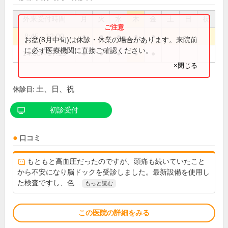
外来受付時間
月
火
水
木
金
土
日
祝
8:45～12:00
●
●
●
●
●
お盆(8月中旬)は休診・休業の場合があります。来院前
に必ず医療機関に直接ご確認ください。
14:00～17:15
●
●
●
●
●
×閉じる
土、日、祝
休診日:
初診受付
口コミ
もともと高血圧だったのですが、頭痛も続いていたこと
から不安になり脳ドックを受診しました。最新設備を使用し
た検査ですし、色...
もっと読む
この医院の詳細をみる