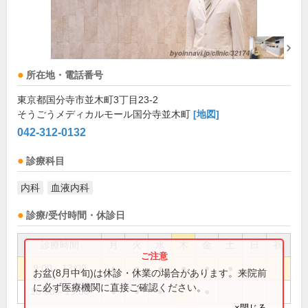
所在地・電話番号
東京都国分寺市並木町3丁目23-2
そうごうメディカルモール国分寺並木町
[地図]
042-312-0132
診療科目
内科
血液内科
診療/受付時間・休診日
診療時間
月
火
水
木
金
土
日
祝
9:00～13:00
●
●
●
●
●
●
お盆(8月中旬)は休診・休業の場合があります。来院前
に必ず医療機関に直接ご確認ください。
15:00～19:00
●
●
●
●
×閉じる