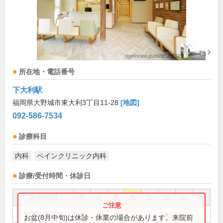
所在地・電話番号
下大利駅
福岡県大野城市東大利3丁目11-28
[地図]
092-586-7534
診療科目
内科
ペインクリニック内科
診療/受付時間・休診日
診療時間
月
火
水
木
金
土
日
祝
9:00～12:30
●
●
●
●
●
お盆(8月中旬)は休診・休業の場合があります。来院前