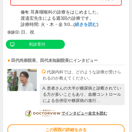
耳鼻咽喉科の診療をはじめました。
備考:
渡邉宏先生による週3回の診療です。
診療時間: 火・木・金 9:0...(
続きを読む
)
日、祝
休診日:
初診受付
田代尚崇
院長
、
田代未知
副院長
にインタビュー
代謝内科では、どのような診療が受けら
れるのか教えてください。
患者さんの大半が糖尿病と診断されてい
る方が多いこともあり、血糖コントロール
による合併症や糖尿病の進行…
DOCTORVIEW
でインタビュー全文を読む
この医院の詳細をみる