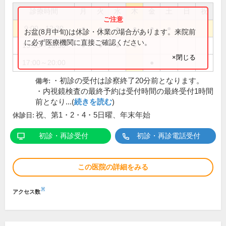
診療時間
月
火
水
木
金
土
日
祝
9:00～12:30
●
●
●
●
●
●
お盆(8月中旬)は休診・休業の場合があります。来院前
に必ず医療機関に直接ご確認ください。
13:30～18:30
●
●
●
●
×閉じる
17:00～20:00
●
・初診の受付は診察終了20分前となります。
備考:
・内視鏡検査の最終予約は受付時間の最終受付1時間
前となり...(
続きを読む
)
祝、第1・2・4・5日曜、年末年始
休診日:
初診・再診受付
初診・再診電話受付
この医院の詳細をみる
※
アクセス数