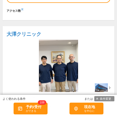
※
アクセス数
大澤クリニック
所在地・電話番号
条件変更
108
予約/受付
現在地
岩手県盛岡市茶畑二丁目8番3号
[地図]
019-652-0038