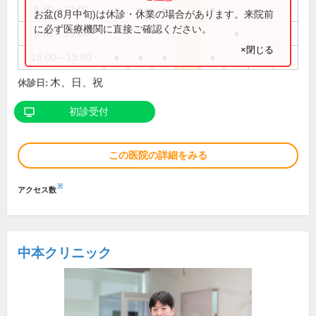
8:30～12:00
●
●
●
●
お盆(8月中旬)は休診・休業の場合があります。来院前
に必ず医療機関に直接ご確認ください。
8:30～13:00
●
×閉じる
15:00～19:00
●
●
●
●
木、日、祝
休診日:
初診受付
この医院の詳細をみる
※
アクセス数
中本クリニック