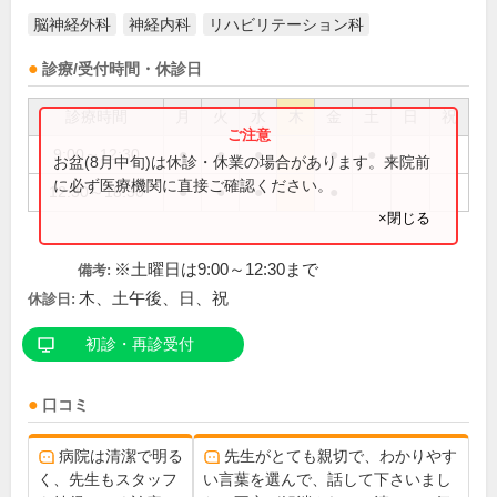
脳神経外科
神経内科
リハビリテーション科
診療/受付時間・休診日
診療時間
月
火
水
木
金
土
日
祝
9:00～12:30
●
●
●
●
●
お盆(8月中旬)は休診・休業の場合があります。来院前
に必ず医療機関に直接ご確認ください。
12:30～18:30
●
●
●
●
×閉じる
※土曜日は9:00～12:30まで
備考:
木、土午後、日、祝
休診日:
初診・再診受付
口コミ
病院は清潔で明る
先生がとても親切で、わかりやす
く、先生もスタッフ
い言葉を選んで、話して下さいまし