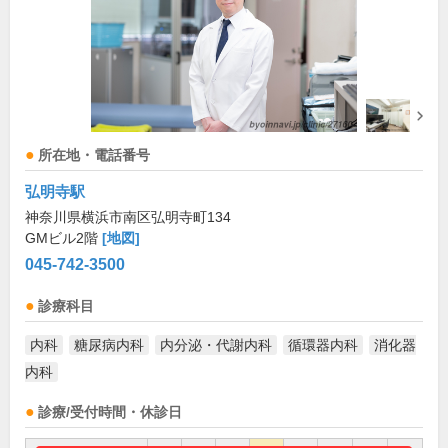
所在地・電話番号
弘明寺駅
神奈川県横浜市南区弘明寺町134
GMビル2階
[地図]
045-742-3500
診療科目
内科
糖尿病内科
内分泌・代謝内科
循環器内科
消化器
内科
診療/受付時間・休診日