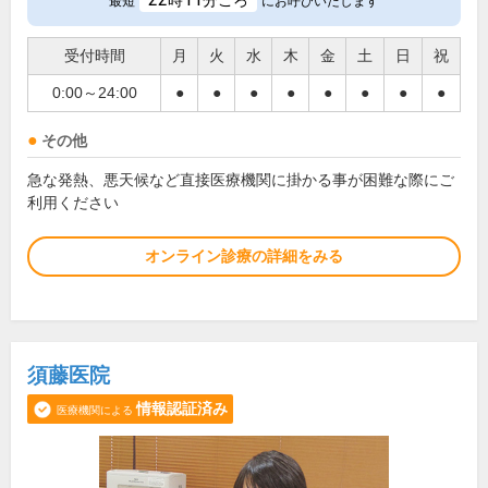
時
分ごろ
最短
にお呼びいたします
受付時間
月
火
水
木
金
土
日
祝
0:00～24:00
●
●
●
●
●
●
●
●
その他
急な発熱、悪天候など直接医療機関に掛かる事が困難な際にご
利用ください
オンライン診療の詳細をみる
須藤医院
情報認証済み
医療機関による