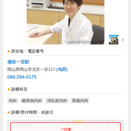
所在地・電話番号
備前一宮駅
岡山県岡山市北区一宮117
[地図]
086-284-0175
診療科目
内科
糖尿病内科
消化器内科
胃腸内科
診療/受付時間・休診日
診療時間
月
火
水
木
金
土
日
祝