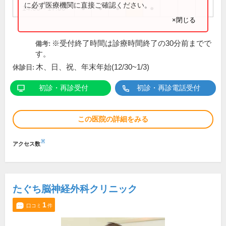
に必ず医療機関に直接ご確認ください。
14:00～17:00
●
●
●
●
×閉じる
※受付終了時間は診療時間終了の30分前までで
備考:
す。
木、日、祝、年末年始(12/30~1/3)
休診日:
初診・再診受付
初診・再診電話受付
この医院の詳細をみる
※
アクセス数
たぐち脳神経外科クリニック
1
口コミ
件