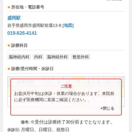
所在地・電話番号
盛岡駅
岩手県盛岡市盛岡駅前通13-8
[地図]
019-626-4141
診療科目
脳神経内科
内科
脳神経外科
整形外科
診療/受付時間・休診日
診療時間
月
火
水
木
金
土
日
祝
9:00～12:30
●
●
●
●
●
お盆(8月中旬)は休診・休業の場合があります。来院前
に必ず医療機関に直接ご確認ください。
14:00～18:00
●
●
●
●
×閉じる
※受付は診療終了30分前までとなります。
備考:
月曜日、日曜日、祝祭日
休診日: