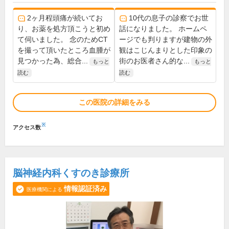
2ヶ月程頭痛が続いてお
10代の息子の診察でお世
り、お薬を処方頂こうと初め
話になりました。 ホームペ
て伺いました。 念のためCT
ージでも判りますが建物の外
を撮って頂いたところ血腫が
観はこじんまりとした印象の
見つかった為、総合...
街のお医者さん的な...
もっと
もっと
読む
読む
この医院の詳細をみる
※
アクセス数
脳神経内科くすのき診療所
情報認証済み
医療機関による