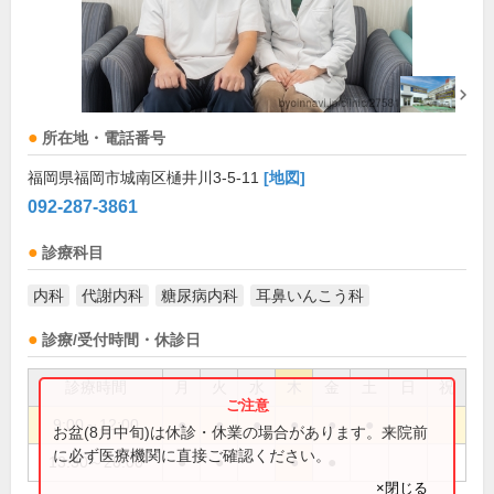
所在地・電話番号
福岡県福岡市城南区樋井川3-5-11
[地図]
092-287-3861
診療科目
内科
代謝内科
糖尿病内科
耳鼻いんこう科
診療/受付時間・休診日
診療時間
月
火
水
木
金
土
日
祝
9:00～12:00
●
●
●
●
●
●
お盆(8月中旬)は休診・休業の場合があります。来院前
に必ず医療機関に直接ご確認ください。
13:30～20:00
●
●
●
●
×閉じる