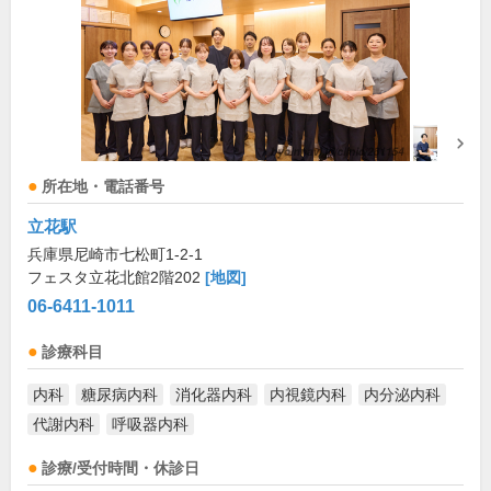
所在地・電話番号
立花駅
兵庫県尼崎市七松町1-2-1
フェスタ立花北館2階202
[地図]
06-6411-1011
診療科目
内科
糖尿病内科
消化器内科
内視鏡内科
内分泌内科
代謝内科
呼吸器内科
診療/受付時間・休診日