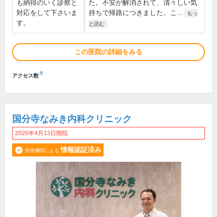
も納得のいく診察と
た。不安が解消されて、清々しい気
対応をして下さいま
持ちで帰路につきました。こ...
もっ
す。
と読む
この医院の詳細をみる
※
アクセス数
国分寺なみき内科クリニック
2026年4月13日開院
情報認証済み
医療機関による