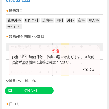
0852-22-2233
診療科目
乳腺外科
肛門外科
皮膚科
内科
外科
産科
婦人科
女性内科
診療/受付時間・休診日
外来受付時間
月
火
水
木
金
土
日
祝
9:00～12:00
●
●
●
●
お盆(8月中旬)は休診・休業の場合があります。来院前
に必ず医療機関に直接ご確認ください。
9:00～16:30
●
×閉じる
13:30～17:30
●
●
●
●
木、日、祝
休診日:
初診受付
口コミ