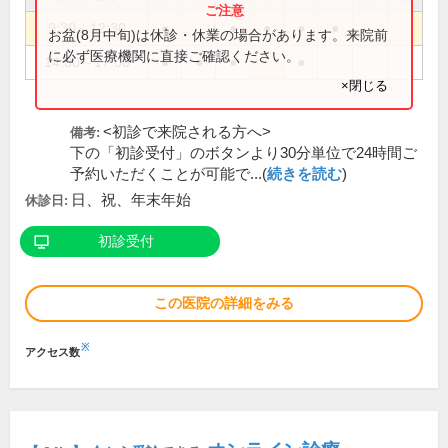
9:30～12:30
●
●
●
●
●
お盆(8月中旬)は休診・休業の場合があります。来院前
に必ず医療機関に直接ご確認ください。
14:00～17:00
●
●
●
●
×閉じる
<初診で来院される方へ>
備考:
下の「初診受付」のボタンより30分単位で24時間ご
予約いただくことが可能で...(
続きを読む
)
日、祝、年末年始
休診日:
初診受付
この医院の詳細をみる
※
アクセス数