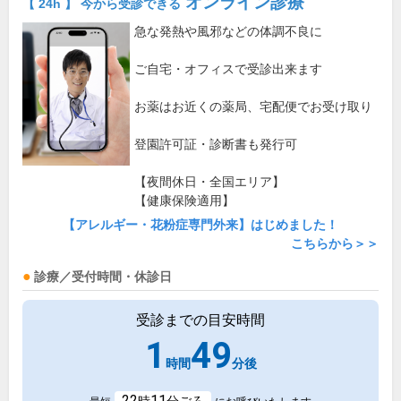
オンライン診療
【 24h 】 今から受診できる
急な発熱や風邪などの体調不良に
ご自宅・オフィスで受診出来ます
お薬はお近くの薬局、宅配便でお受け取り
登園許可証・診断書も発行可
【夜間休日・全国エリア】
【健康保険適用】
【アレルギー・花粉症専門外来】はじめました！
こちらから＞＞
診療／受付時間・休診日
受診までの目安時間
1
49
時間
分後
22
11