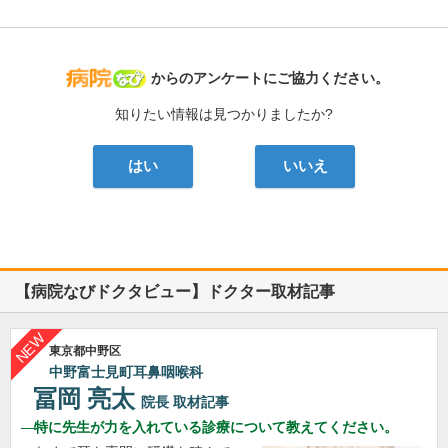
病院なび
からのアンケートにご協力ください。
知りたい情報は見つかりましたか?
はい
いいえ
【病院なびドクタビュー】ドクター取材記事
東京都中野区
中野富士見町耳鼻咽喉科
冨岡 亮太
院長
取材記事
特に先生が力を入れている診療について教えてください。