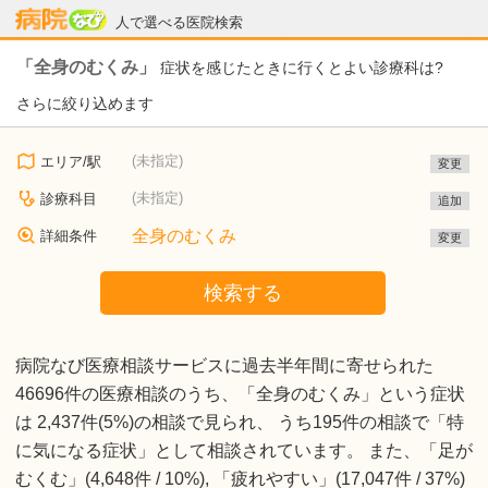
病院なび
人で選べる医院検索
「全身のむくみ」
症状を感じたときに行くとよい診療科は?
さらに絞り込めます
(未指定)
エリア/駅
変更
(未指定)
診療科目
追加
全身のむくみ
詳細条件
変更
検索する
病院なび医療相談サービスに過去半年間に寄せられた
46696件の医療相談のうち、「全身のむくみ」という症状
は 2,437件(5%)の相談で見られ、 うち195件の相談で「特
に気になる症状」として相談されています。 また、「足が
むくむ」(4,648件 / 10%), 「疲れやすい」(17,047件 / 37%)