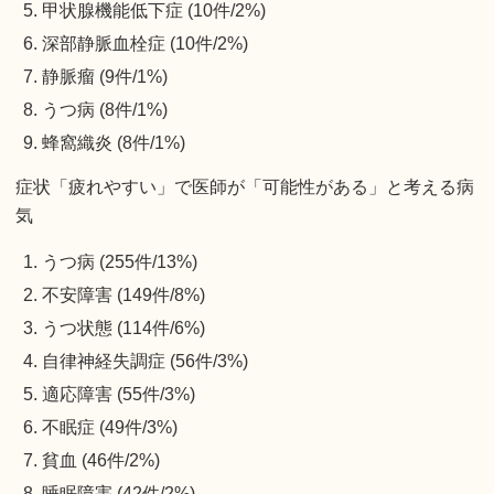
甲状腺機能低下症 (10件/2%)
深部静脈血栓症 (10件/2%)
静脈瘤 (9件/1%)
うつ病 (8件/1%)
蜂窩織炎 (8件/1%)
症状「疲れやすい」で医師が「可能性がある」と考える病
気
うつ病 (255件/13%)
不安障害 (149件/8%)
うつ状態 (114件/6%)
自律神経失調症 (56件/3%)
適応障害 (55件/3%)
不眠症 (49件/3%)
貧血 (46件/2%)
睡眠障害 (42件/2%)