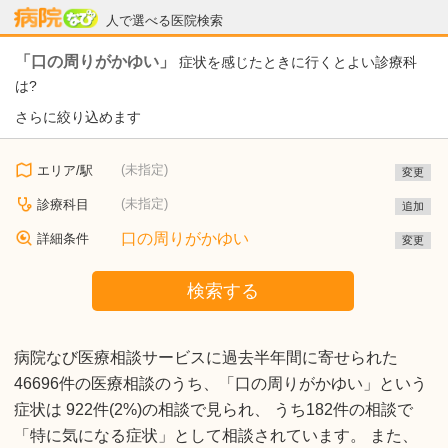
病院なび
人で選べる医院検索
「口の周りがかゆい」
症状を感じたときに行くとよい診療科
は?
さらに絞り込めます
(未指定)
エリア/駅
変更
(未指定)
診療科目
追加
口の周りがかゆい
詳細条件
変更
検索する
病院なび医療相談サービスに過去半年間に寄せられた
46696件の医療相談のうち、「口の周りがかゆい」という
症状は 922件(2%)の相談で見られ、 うち182件の相談で
「特に気になる症状」として相談されています。 また、