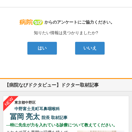
病院なび
からのアンケートにご協力ください。
知りたい情報は見つかりましたか?
はい
いいえ
【病院なびドクタビュー】ドクター取材記事
東京都中野区
中野富士見町耳鼻咽喉科
冨岡 亮太
院長
取材記事
特に先生が力を入れている診療について教えてください。