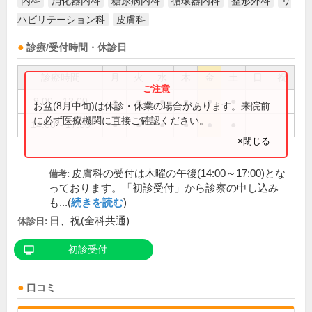
内科
消化器内科
糖尿病内科
循環器内科
整形外科
リ
ハビリテーション科
皮膚科
診療/受付時間・休診日
診療時間
月
火
水
木
金
土
日
祝
9:00～12:00
●
●
●
●
●
●
お盆(8月中旬)は休診・休業の場合があります。来院前
に必ず医療機関に直接ご確認ください。
14:00～17:30
●
●
●
●
●
●
×閉じる
皮膚科の受付は木曜の午後(14:00～17:00)とな
備考:
っております。「初診受付」から診察の申し込み
も...(
続きを読む
)
日、祝(全科共通)
休診日:
初診受付
口コミ