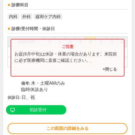
診療科目
内科
外科
緩和ケア内科
診療/受付時間・休診日
診療時間
月
火
水
木
金
土
日
祝
9:00～12:30
●
●
●
●
●
●
お盆(8月中旬)は休診・休業の場合があります。来院前
に必ず医療機関に直接ご確認ください。
14:30～18:30
●
●
●
●
×閉じる
木・土曜AMのみ
備考:
臨時休診あり
日、祝
休診日:
初診受付
この医院の詳細をみる