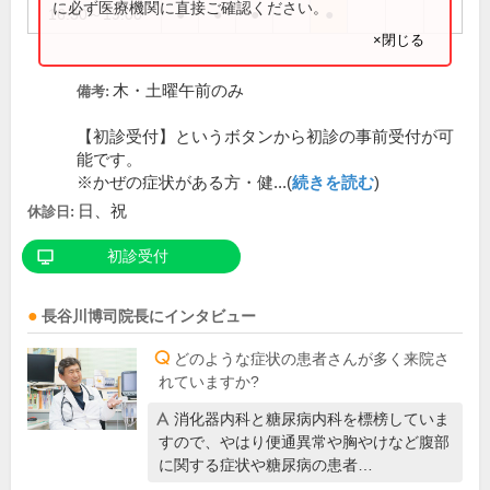
に必ず医療機関に直接ご確認ください。
16:30～19:00
●
●
●
●
×閉じる
木・土曜午前のみ
備考:
【初診受付】というボタンから初診の事前受付が可
能です。
※かぜの症状がある方・健...(
続きを読む
)
日、祝
休診日:
初診受付
長谷川博司
院長
にインタビュー
どのような症状の患者さんが多く来院さ
れていますか?
消化器内科と糖尿病内科を標榜していま
すので、やはり便通異常や胸やけなど腹部
に関する症状や糖尿病の患者…