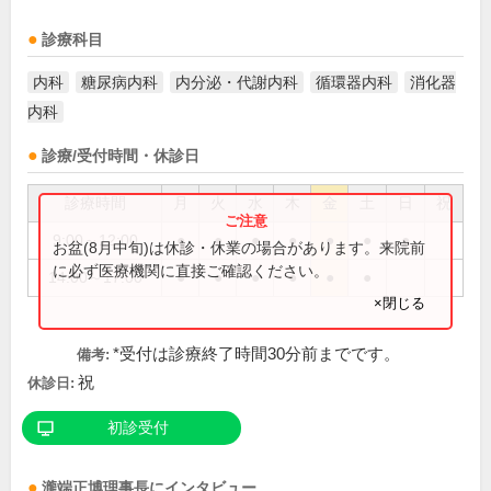
診療科目
内科
糖尿病内科
内分泌・代謝内科
循環器内科
消化器
内科
診療/受付時間・休診日
診療時間
月
火
水
木
金
土
日
祝
9:00～12:00
●
●
●
●
●
●
●
お盆(8月中旬)は休診・休業の場合があります。来院前
に必ず医療機関に直接ご確認ください。
14:00～17:00
●
●
●
●
●
●
×閉じる
*受付は診療終了時間30分前までです。
備考:
祝
休診日:
初診受付
瀧端正博
理事長
にインタビュー