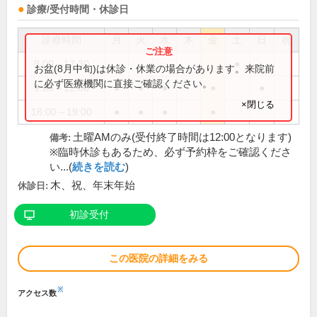
診療/受付時間・休診日
診療時間
月
火
水
木
金
土
日
祝
9:00～12:30
●
お盆(8月中旬)は休診・休業の場合があります。来院前
に必ず医療機関に直接ご確認ください。
9:30～12:30
●
●
●
●
●
×閉じる
16:00～19:00
●
●
●
●
土曜AMのみ(受付終了時間は12:00となります)
備考:
※臨時休診もあるため、必ず予約枠をご確認くださ
い...(
続きを読む
)
木、祝、年末年始
休診日:
初診受付
この医院の詳細をみる
※
アクセス数