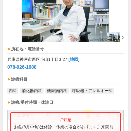
所在地・電話番号
兵庫県神戸市西区小山1丁目3-27
[地図]
078-926-1688
診療科目
内科
消化器内科
糖尿病内科
呼吸器・アレルギー科
診療/受付時間・休診日
診療時間
月
火
水
木
金
土
日
祝
9:00～12:00
●
●
●
●
●
●
お盆(8月中旬)は休診・休業の場合があります。来院前