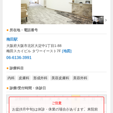
所在地・電話番号
梅田駅
大阪府大阪市北区大淀中1丁目1-88
梅田スカイビル タワーイースト7F
[地図]
06-6136-3991
診療科目
内科
皮膚科
形成外科
美容皮膚科
美容外科
診療/受付時間・休診日
診療時間
月
火
水
木
金
土
日
祝
10:00～13:00
●
●
●
●
●
●
お盆(8月中旬)は休診・休業の場合があります。来院前