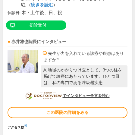
駐...(
続きを読む
)
木・土午後、日、祝
休診日:
初診受付
赤井雅也
院長
にインタビュー
先生が力を入れている診療や疾患はあり
ますか?
地域のかかりつけ医として、3つの柱を
掲げて診療にあたっています。ひとつ目
は、私の専門である呼吸器疾患…
DOCTORVIEW
でインタビュー全文を読む
この医院の詳細をみる
※
アクセス数