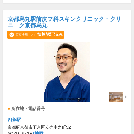
京都烏丸駅前皮フ科スキンクリニック・クリ
ニーク京都烏丸
情報認証済み
医療機関による
所在地・電話番号
四条駅
京都府京都市下京区立売中之町92
AOKIビル 3F
[地図]