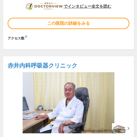
DOCTORVIEW
でインタビュー全文を読む
この医院の詳細をみる
※
アクセス数
赤井内科呼吸器クリニック