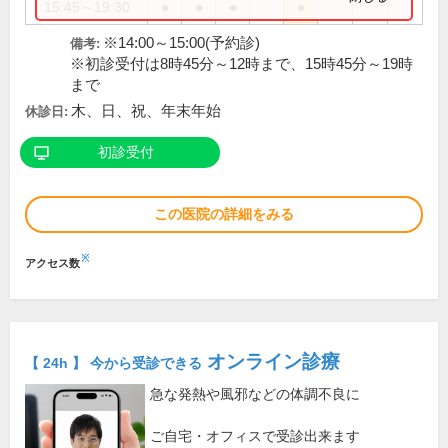
15:45～19:30
●
●
●
●
※14:00～15:00(予約診)
備考:
※初診受付は8時45分～12時まで、15時45分～19時
まで
木、日、祝、年末年始
休診日:
初診受付
この医院の詳細をみる
※
アクセス数
オンライン診療
【 24h 】 今から受診できる
急な発熱や風邪などの体調不良に
ご自宅・オフィスで受診出来ます