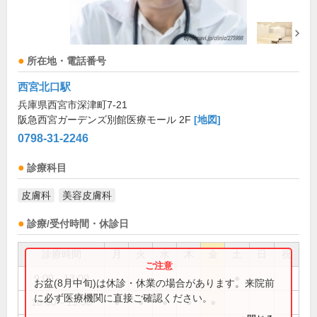
所在地・電話番号
西宮北口駅
兵庫県西宮市深津町7-21
阪急西宮ガーデンズ別館医療モール 2F
[地図]
0798-31-2246
診療科目
皮膚科
美容皮膚科
診療/受付時間・休診日
診療時間
月
火
水
木
金
土
日
祝
9:00～13:00
●
お盆(8月中旬)は休診・休業の場合があります。来院前
に必ず医療機関に直接ご確認ください。
10:00～13:00
●
●
●
●
●