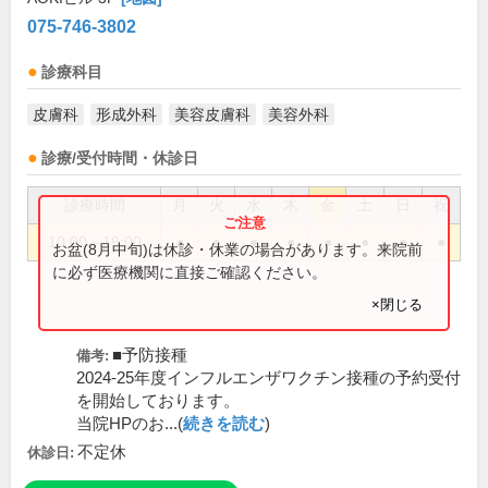
075-746-3802
診療科目
皮膚科
形成外科
美容皮膚科
美容外科
診療/受付時間・休診日
診療時間
月
火
水
木
金
土
日
祝
10:00～19:00
●
●
●
●
●
●
●
●
お盆(8月中旬)は休診・休業の場合があります。来院前
に必ず医療機関に直接ご確認ください。
×閉じる
■予防接種
備考:
2024-25年度インフルエンザワクチン接種の予約受付
を開始しております。
当院HPのお...(
続きを読む
)
不定休
休診日: