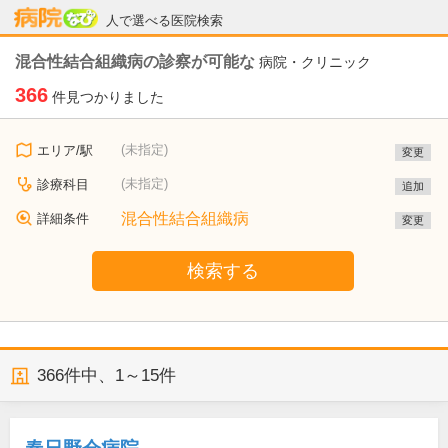
病院なび
人で選べる医院検索
混合性結合組織病の診察が可能な
病院・クリニック
366
件見つかりました
(未指定)
エリア/駅
変更
(未指定)
診療科目
追加
混合性結合組織病
詳細条件
変更
検索する
366
件中、
1～15件