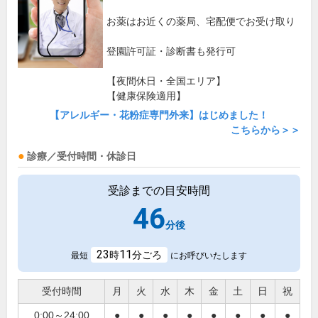
お薬はお近くの薬局、宅配便でお受け取り
登園許可証・診断書も発行可
【夜間休日・全国エリア】
【健康保険適用】
【アレルギー・花粉症専門外来】はじめました！
こちらから＞＞
診療／受付時間・休診日
受診までの目安時間
46
分後
23
11
時
分ごろ
最短
にお呼びいたします
受付時間
月
火
水
木
金
土
日
祝
0:00～24:00
●
●
●
●
●
●
●
●