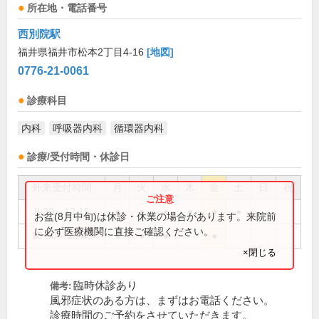
所在地・電話番号
西別院駅
福井県福井市松本2丁目4-16
[地図]
0776-21-0061
診療科目
内科
呼吸器内科
循環器内科
診療/受付時間・休診日
外来受付時間
月
火
水
木
金
土
日
祝
8:30～12:15
●
●
●
●
●
●
お盆(8月中旬)は休診・休業の場合があります。来院前
に必ず医療機関に直接ご確認ください。
16:00～18:45
●
●
●
●
×閉じる
臨時休診あり
備考:
風邪症状のある方は、まずはお電話ください。
診療時間のご予約をさせていただきます。