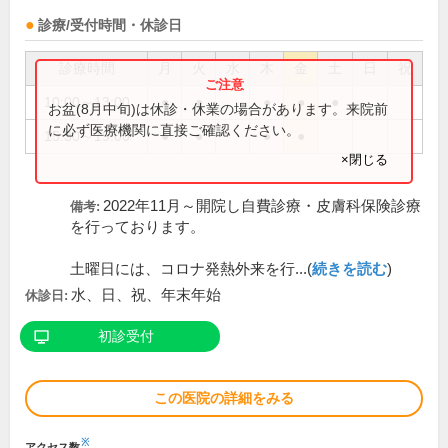
診療/受付時間・休診日
診療時間
月
火
水
木
金
土
日
祝
10:00～13:00
●
●
●
●
●
お盆(8月中旬)は休診・休業の場合があります。来院前
に必ず医療機関に直接ご確認ください。
15:30～19:00
●
●
●
●
×閉じる
2022年11月～開院し自費診療・皮膚科保険診療
備考:
を行っております。
土曜日には、コロナ発熱外来を行...(
続きを読む
)
水、日、祝、年末年始
休診日:
初診受付
この医院の詳細をみる
※
アクセス数