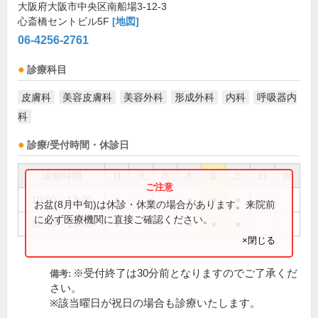
大阪府大阪市中央区南船場3-12-3
心斎橋セントビル5F
[地図]
06-4256-2761
診療科目
皮膚科
美容皮膚科
美容外科
形成外科
内科
呼吸器内
科
診療/受付時間・休診日
診療時間
月
火
水
木
金
土
日
祝
10:00～13:00
●
●
●
●
お盆(8月中旬)は休診・休業の場合があります。来院前
に必ず医療機関に直接ご確認ください。
15:30～19:00
●
●
●
●
×閉じる
※受付終了は30分前となりますのでご了承くだ
備考:
さい。
※該当曜日が祝日の場合も診療いたします。