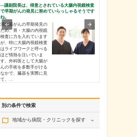
診療されていま
謙副院長は、得意とされている大腸内視鏡検査
ありますか?
で早期がんの発見に努めていらっしゃるそうです
父の代から「地
ね。
りつけ医として
消化器がんの早期発見の
うなご相談にも
ため、胃・大腸の内視鏡
という姿勢で診
検査に力を入れています
ており、その思
が、特に大腸内視鏡検査
も変わっていま
はライフワークと呼べる
の専門にかかわ
ほど情熱を注いでいま
なかの不調や貧
す。外科医として大腸が
期障害による不
んの手術を多数手がける
ど…
なかで、臓器を実際に見
て、…
>>記事全文を読む
別の条件で検索
地域から病院・クリニックを探す