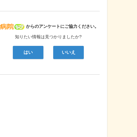
病院なび
からのアンケートにご協力ください。
知りたい情報は見つかりましたか?
はい
いいえ