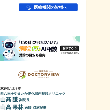
医療機関の皆様へ
医師(ドクター)の
東京都八王子市
鹿児島県鹿児島市
西八王子やまたか消化器内視鏡クリニック
冨永内科
山髙 謙
冨永 裕一
副院長
山髙 果林
外来診療につい
医師
取材記事