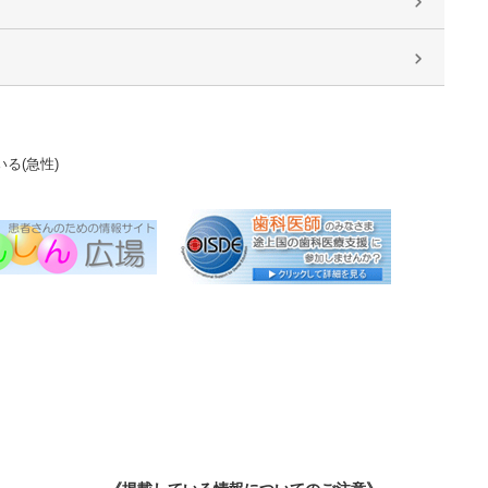
る(急性)