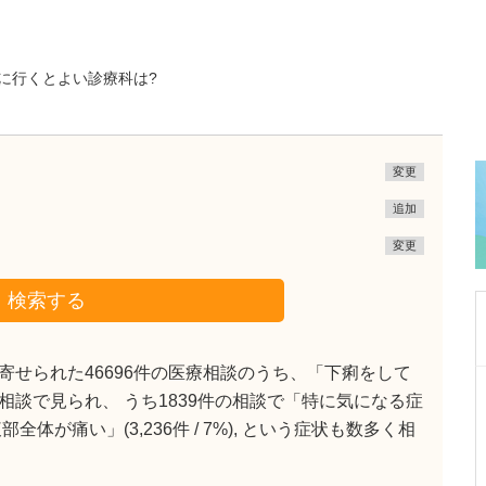
に行くとよい診療科は?
変更
追加
変更
検索する
せられた46696件の医療相談のうち、「下痢をして
東京都中野区
%)の相談で見られ、 うち1839件の相談で「特に気になる症
中野富士見町耳鼻咽喉科
が痛い」(3,236件 / 7%), という症状も数多く相
冨岡 亮太
院長
取材記事
特に先生が力を入れている診療について教えて