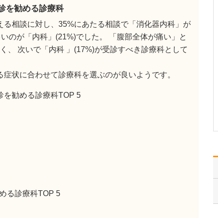
ください。
受診を勧める診療科
これまで耳を専門に研鑽
える相談に対し、35%にあたる相談で「消化器内科」が
を積んできたこともあ
り、難聴や突発性難聴、
いのが「内科」(21%)でした。 「腹部全体が痛い」と
中耳炎をはじめ、耳鳴り
多く、 次いで「内科 」(17%)が受診すべき診療科として
やめまいなどの診断・治
療には特に力を入れてい
ます。難聴は原因によっ
いる症状に合わせて診療科を選ぶのが良いようです。
て治療法が異なるため、
まずは詳しい検査で「ど
を勧める診療科TOP 5
こに…
>>記事全文を読む
る診療科TOP 5