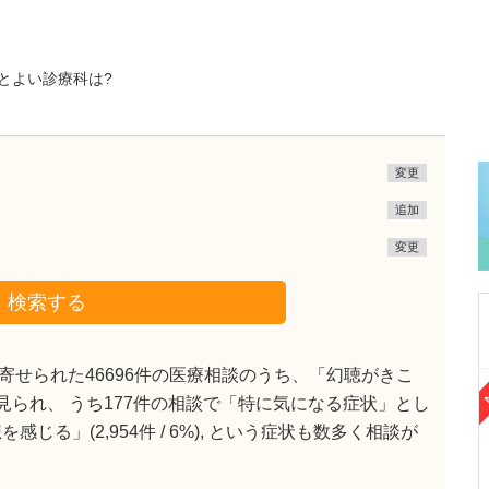
とよい診療科は?
変更
追加
変更
検索する
せられた46696件の医療相談のうち、「幻聴がきこ
千葉県君津市
談で見られ、 うち177件の相談で「特に気になる症状」とし
鈴木病院
る」(2,954件 / 6%), という症状も数多く相談が
鈴木 研也
院長
取材記事
貴院の特長や力を入れている診療を教えてくだ