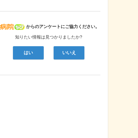
病院なび
からのアンケートにご協力ください。
知りたい情報は見つかりましたか?
はい
いいえ