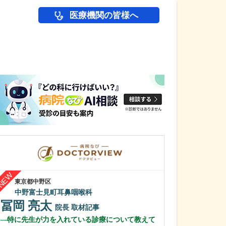
医療機関の皆様へ
医師(ドクター)の
東京都中野区
千葉県千葉市稲毛区
中野富士見町耳鼻咽喉科
ふらットクリニ
冨岡 亮太
池田 雄次
院長
取材記事
特に先生が力を入れている診療について教えて
力を入れている