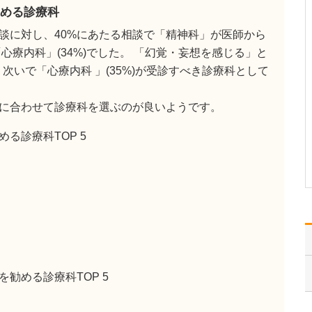
さい。
める診療科
当院は、代々この地域に
談に対し、40%にあたる相談で「精神科」が医師から
密着して、住民の方々の
健康維持や健康増進のた
心療内科」(34%)でした。 「幻覚・妄想を感じる」と
めに力を尽くしてきまし
、 次いで「心療内科 」(35%)が受診すべき診療科として
た。検査・診断を含めた
初期診療、生活習慣病の
治療・管理、予防接種、
に合わせて診療科を選ぶのが良いようです。
健康診断、がん検診も含
めて患者さんのニーズに
る診療科TOP 5
応…
>>記事全文を読む
勧める診療科TOP 5