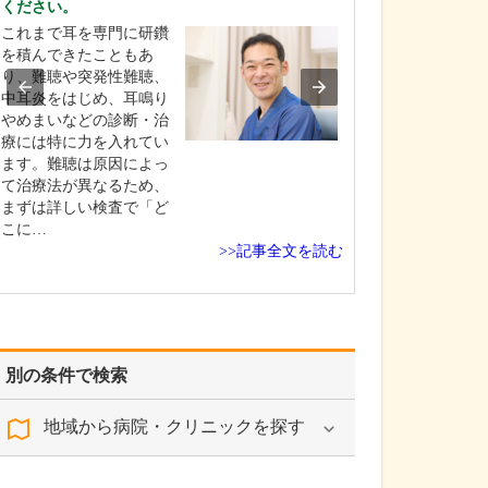
ください。
私の専門である
これまで耳を専門に研鑽
科は、ここ数年
を積んできたこともあ
んが増えている
り、難聴や突発性難聴、
って注力してい
中耳炎をはじめ、耳鳴り
えば、咳が長引
やめまいなどの診断・治
患者さんには、
療には特に力を入れてい
部X線検査、血液
ます。難聴は原因によっ
加えて、肺機能
て治療法が異なるため、
けていただいて
まずは詳しい検査で「ど
…
こに…
>>記事全文を読む
別の条件で検索
地域から病院・クリニックを探す