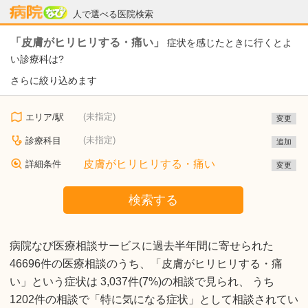
病院なび
人で選べる医院検索
「皮膚がヒリヒリする・痛い」
症状を感じたときに行くとよ
い診療科は?
さらに絞り込めます
(未指定)
エリア/駅
変更
(未指定)
診療科目
追加
皮膚がヒリヒリする・痛い
詳細条件
変更
検索する
病院なび医療相談サービスに過去半年間に寄せられた
46696件の医療相談のうち、「皮膚がヒリヒリする・痛
い」という症状は 3,037件(7%)の相談で見られ、 うち
1202件の相談で「特に気になる症状」として相談されてい