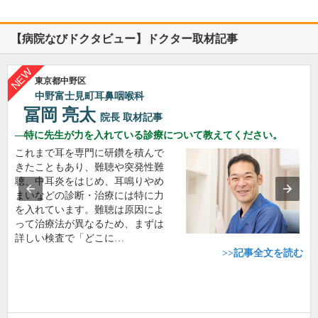
【病院なびドクタビュー】ドクター取材記事
東京都中野区
中野富士見町耳鼻咽喉科
冨岡 亮太
院長
取材記事
特に先生が力を入れている診療について教えてください。
これまで耳を専門に研鑽を積んで
きたこともあり、難聴や突発性難
聴、中耳炎をはじめ、耳鳴りやめ
まいなどの診断・治療には特に力
を入れています。難聴は原因によ
って治療法が異なるため、まずは
詳しい検査で「どこに…
>>記事全文を読む