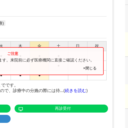
療)
水
木
金
土
日
祝
●
●
●
●
ります。来院前に必ず医療機関に直接ご確認ください。
●
×閉じる
●
●
●
までです。
で、診療中の分娩の際には待...(
続きを読む
)
再診受付