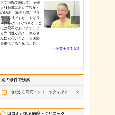
ような診療が受
大学病院で約10年、産婦
タイミング指導
人科領域において数多く
発などの一般的
の経験、研鑽を積んでき
療をはじめ、男
たつもりですが、やはり
診療、さらには
自分1人の力で出来ること
精・顕微授精と
には限界があります。よ
度生殖医療まで
り専門性が高く、患者さ
います。まずは
んに安心いただける医療
れぞれに検査を
を提供するために、外…
>>記事全文を読む
ただき、その結
て年…
別の条件で検索
地域から病院・クリニックを探す
口コミがある病院・クリニック