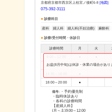
京都府京都市西京区上桂宮ノ後町6-8
[地図]
075-392-3111
診療科目
産科
婦人科
婦人科(不妊治療)
麻酔科
診療/受付時間・休診日
診療時間
月
火
9:00～12:00
●
●
お盆(8月中旬)は休診・休業の場合があ
14:00～16:00
●
14:30～16:00
●
18:00～20:00
●
・予約優先制
備考:
・臨時休診あり
・各科の診療時間
【産婦人科】
(月～土)9:00～12:00