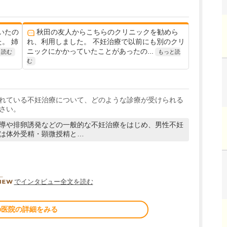
いたの
秋田の友人からこちらのクリニックを勧めら
。 姉
れ、利用しました。 不妊治療で以前にも別のクリ
ニックにかかっていたことがあったの...
と読む
もっと読
む
れている不妊治療について、どのような診療が受けられる
さい。
導や排卵誘発などの一般的な不妊治療をはじめ、男性不妊
は体外受精・顕微授精と…
DOCTORVIEW
でインタビュー全文を読む
の医院の詳細をみる