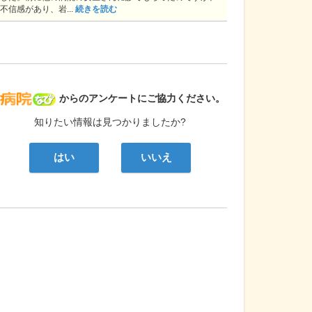
不信感があり、岩...
続きを読む
病院なび
からのアンケートにご協力ください。
知りたい情報は見つかりましたか?
はい
いいえ