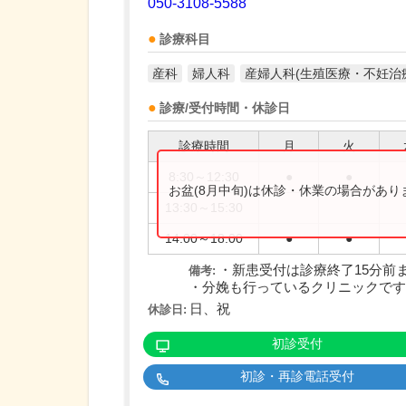
050-3108-5588
診療科目
産科
婦人科
産婦人科(生殖医療・不妊治
診療/受付時間・休診日
診療時間
月
火
8:30～12:30
●
●
お盆(8月中旬)は休診・休業の場合があ
13:30～15:30
14:00～18:00
●
●
・新患受付は診療終了15分前
備考:
・分娩も行っているクリニックですの
日、祝
休診日:
初診受付
初診・再診電話受付