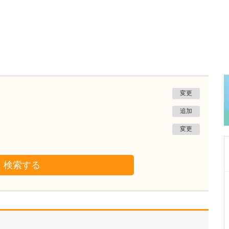
変更
追加
変更
検索する
千葉県市原市
有秋台医院
鶴岡 信栄
院長
取材記事
日々の診療で心がけていることはありますか?