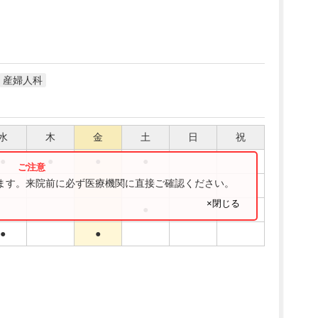
産婦人科
水
木
金
土
日
祝
●
●
●
●
ります。来院前に必ず医療機関に直接ご確認ください。
●
●
×閉じる
●
●
●