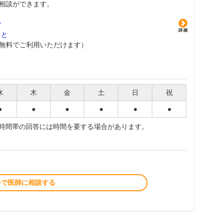
相談ができます。
グ
こと
無料でご利用いただけます）
水
木
金
土
日
祝
●
●
●
●
●
●
夜時間帯の回答には時間を要する場合があります。
料で医師に相談する