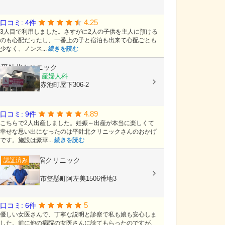
4.25
口コミ: 4件
3人目で利用しました。さすがに2人の子供を主人に預ける
のも心配だったし、一番上の子と宿泊も出来て心配ごとも
少なく、ノンス...
続きを読む
平針北クリニック
産科, 婦人科, 産婦人科
愛知県日進市赤池町屋下306-2
4.89
口コミ: 9件
こちらで2人出産しました。妊娠～出産が本当に楽しくて
幸せな思い出になったのは平針北クリニックさんのおかげ
です。施設は豪華...
続きを読む
岩宿クリニック
認証済み
産婦人科
群馬県みどり市笠懸町阿左美1506番地3
5
口コミ: 6件
優しい女医さんで、丁寧な説明と診察で私も娘も安心しま
した。前に他の病院の女医さんに診てもらったのですが、