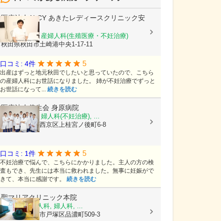
医療法人ALCY
あきたレディースクリニック安
田
産科, 婦人科, 産婦人科(生殖医療・不妊治療)
秋田県秋田市土崎港中央1-17-11
5
口コミ: 4件
出産はずっと地元秋田でしたいと思っていたので、こちら
の産婦人科にお世話になりました。 姉が不妊治療でずっと
お世話になって...
続きを読む
医療法人倖生会
身原病院
産科, 婦人科, 婦人科(不妊治療), ...
京都府京都市西京区上桂宮ノ後町6-8
5
口コミ: 1件
不妊治療で悩んで、こちらにかかりました。主人の方の検
査もでき、先生には本当に救われました。無事に妊娠がで
きて、本当に感謝です。
続きを読む
聖マリアクリニック本院
小児科, 産婦人科, 婦人科, ...
神奈川県横浜市戸塚区品濃町509-3