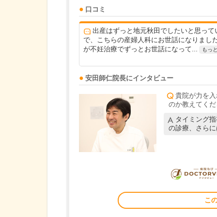
口コミ
出産はずっと地元秋田でしたいと思って
で、こちらの産婦人科にお世話になりました
が不妊治療でずっとお世話になって...
もっ
安田師仁
院長
にインタビュー
貴院が力を入
のか教えてくだ
タイミング指
の診療、さらに
こ