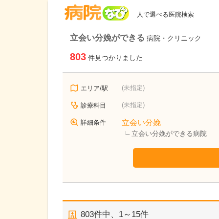
病院なび
人で選べる医院検索
立会い分娩ができる
病院・クリニック
803
件見つかりました
(未指定)
エリア/駅
(未指定)
診療科目
立会い分娩
詳細条件
立会い分娩ができる病院
803
件中、
1～15件