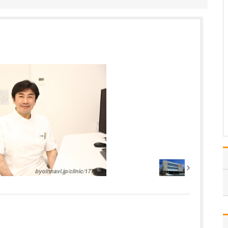
妊娠から出産までの期間
は、お腹の中で赤ちゃん
が成長していくのを実感
し、自分の身体が母親と
して変わっていくことを
否応なしに感じる時間で
す。いわゆるパターナリ
ズムを発揮しての診療で
はなく、お母さんご自身
が…
>>記事全文を読む