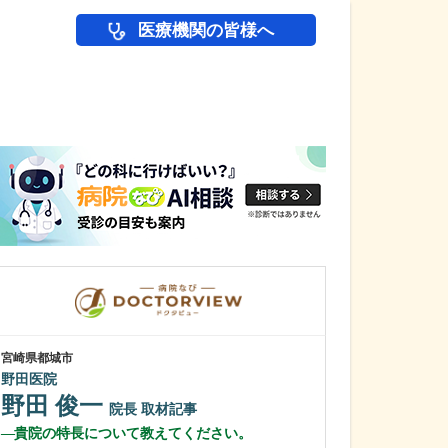
医療機関の皆様へ
医師(ドクター)の
宮崎県都城市
秋田県秋田市
野田医院
あきたレディー
野田 俊一
安田 師仁
院長
取材記事
貴院の特長について教えてください。
貴院が力を入れ