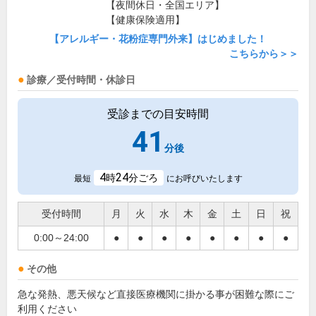
【夜間休日・全国エリア】
【健康保険適用】
【アレルギー・花粉症専門外来】はじめました！
こちらから＞＞
診療／受付時間・休診日
受診までの目安時間
41
分後
4
24
時
分ごろ
最短
にお呼びいたします
受付時間
月
火
水
木
金
土
日
祝
0:00～24:00
●
●
●
●
●
●
●
●
その他
急な発熱、悪天候など直接医療機関に掛かる事が困難な際にご
利用ください