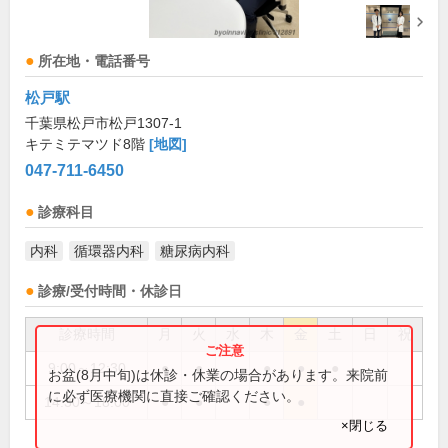
所在地・電話番号
松戸駅
千葉県松戸市松戸1307-1
キテミテマツド8階
[地図]
047-711-6450
診療科目
内科
循環器内科
糖尿病内科
診療/受付時間・休診日
診療時間
月
火
水
木
金
土
日
祝
9:00～12:30
●
●
●
●
●
お盆(8月中旬)は休診・休業の場合があります。来院前
に必ず医療機関に直接ご確認ください。
14:30～18:00
●
●
●
●
×閉じる