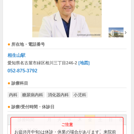
所在地・電話番号
相生山駅
愛知県名古屋市緑区相川三丁目246-2
[地図]
052-875-3792
診療科目
内科
糖尿病内科
消化器内科
小児科
診療/受付時間・休診日
診療時間
月
火
水
木
金
土
日
祝
9:00～11:00
●
●
●
●
●
●
お盆(8月中旬)は休診・休業の場合があります。来院前