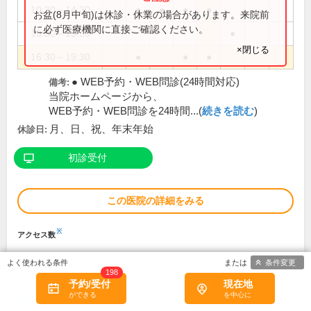
10:30～14:30
●
●
●
●
お盆(8月中旬)は休診・休業の場合があります。来院前
に必ず医療機関に直接ご確認ください。
10:30～15:30
●
×閉じる
16:30～19:30
●
●
●
● WEB予約・WEB問診(24時間対応)
備考:
当院ホームページから、
WEB予約・WEB問診を24時間...(
続きを読む
)
月、日、祝、年末年始
休診日:
初診受付
この医院の詳細をみる
※
アクセス数
条件変更
198
予約/受付
現在地
鴻巣北本内科クリニック