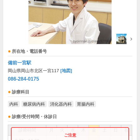
所在地・電話番号
備前一宮駅
岡山県岡山市北区一宮117
[地図]
086-284-0175
診療科目
内科
糖尿病内科
消化器内科
胃腸内科
診療/受付時間・休診日
診療時間
月
火
水
木
金
土
日
祝