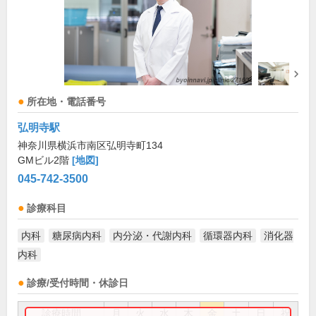
所在地・電話番号
弘明寺駅
神奈川県横浜市南区弘明寺町134
GMビル2階
[地図]
045-742-3500
診療科目
内科
糖尿病内科
内分泌・代謝内科
循環器内科
消化器
内科
診療/受付時間・休診日
診療時間
月
火
水
木
金
土
日
祝