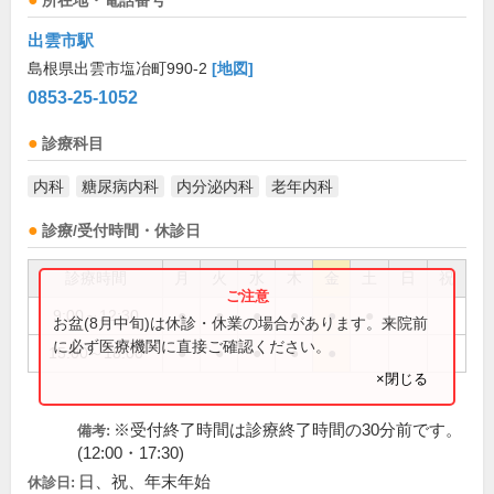
所在地・電話番号
出雲市駅
島根県出雲市塩冶町990-2
[地図]
0853-25-1052
診療科目
内科
糖尿病内科
内分泌内科
老年内科
診療/受付時間・休診日
診療時間
月
火
水
木
金
土
日
祝
9:00～12:30
●
●
●
●
●
●
お盆(8月中旬)は休診・休業の場合があります。来院前
に必ず医療機関に直接ご確認ください。
15:00～18:00
●
●
●
●
●
×閉じる
※受付終了時間は診療終了時間の30分前です。
備考:
(12:00・17:30)
日、祝、年末年始
休診日: