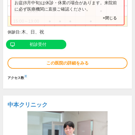
8:30～12:00
●
●
●
●
お盆(8月中旬)は休診・休業の場合があります。来院前
に必ず医療機関に直接ご確認ください。
8:30～13:00
●
×閉じる
15:00～19:00
●
●
●
●
木、日、祝
休診日:
初診受付
この医院の詳細をみる
※
アクセス数
中本クリニック