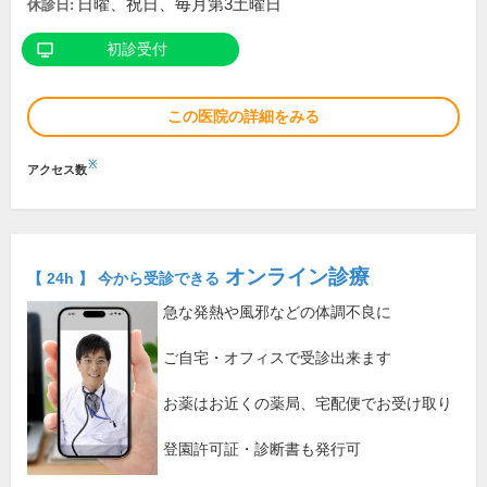
日曜、祝日、毎月第3土曜日
休診日:
初診受付
この医院の詳細をみる
※
アクセス数
オンライン診療
【 24h 】 今から受診できる
急な発熱や風邪などの体調不良に
ご自宅・オフィスで受診出来ます
お薬はお近くの薬局、宅配便でお受け取り
登園許可証・診断書も発行可