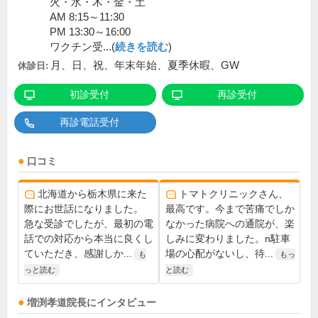
火・水・木・金・土
AM 8:15～11:30
PM 13:30～16:00
ワクチン受...(
続きを読む
)
月、日、祝、年末年始、夏季休暇、GW
休診日:
初診受付
再診受付
再診電話受付
口コミ
北海道から栃木県に来た
トマトクリニックさん、
際にお世話になりました。
最高です。今まで苦痛でしか
急な受診でしたが、最初の電
なかった病院への通院が、楽
話での対応から本当に良くし
しみに変わりました。n駐車
ていただき、感謝しか...
場の心配がないし、待...
も
もっ
っと読む
と読む
増渕孝道
院長
にインタビュー