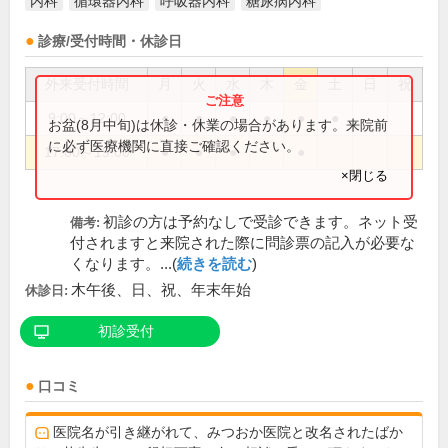
内科
循環器内科
呼吸器内科
糖尿病内科
診療/受付時間・休診日
外来受付時間
月
火
水
木
金
土
日
祝
9:00～12:00
●
●
●
●
●
●
お盆(8月中旬)は休診・休業の場合があります。来院前
に必ず医療機関に直接ご確認ください。
17:00～19:00
●
●
●
●
×閉じる
初診の方は予約なしで受診できます。ネット受
備考:
付されますと来院された際に問診票の記入が必要な
くなります。...(
続きを読む
)
木午後、日、祝、年末年始
休診日:
初診受付
口コミ
医院名が引き継がれて、みつおか医院と改名されたばか