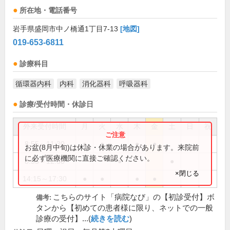
所在地・電話番号
岩手県盛岡市中ノ橋通1丁目7-13
[地図]
019-653-6811
診療科目
循環器内科
内科
消化器科
呼吸器科
診療/受付時間・休診日
外来受付時間
月
火
水
木
金
土
日
祝
8:55～11:30
●
●
●
●
お盆(8月中旬)は休診・休業の場合があります。来院前
に必ず医療機関に直接ご確認ください。
8:55～12:30
●
●
×閉じる
14:15～17:30
●
●
●
●
こちらのサイト「病院なび」の【初診受付】ボ
備考:
タンから【初めての患者様に限り、ネットでの一般
診療の受付】...(
続きを読む
)