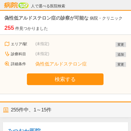
病院なび
人で選べる医院検索
偽性低アルドステロン症の診察が可能な
病院・クリニック
255
件見つかりました
(未指定)
エリア/駅
変更
(未指定)
診療科目
追加
偽性低アルドステロン症
詳細条件
変更
検索する
255
件中、
1～15件