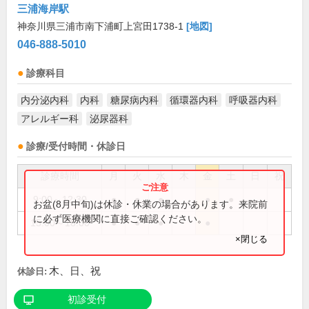
三浦海岸駅
神奈川県三浦市南下浦町上宮田1738-1
[地図]
046-888-5010
診療科目
内分泌内科
内科
糖尿病内科
循環器内科
呼吸器内科
アレルギー科
泌尿器科
診療/受付時間・休診日
診療時間
月
火
水
木
金
土
日
祝
9:00～12:30
●
●
●
●
●
お盆(8月中旬)は休診・休業の場合があります。来院前
に必ず医療機関に直接ご確認ください。
15:00～18:00
●
●
●
●
×閉じる
木、日、祝
休診日:
初診受付