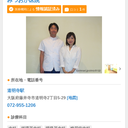
みつおか医院
情報認証済み
1
医療機関による
口コミ
件
所在地・電話番号
道明寺駅
大阪府藤井寺市道明寺2丁目5-29
[地図]
072-955-1206
診療科目