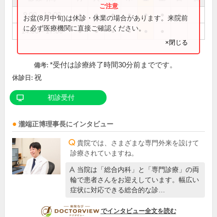
9:00～12:00
●
●
●
●
●
●
●
お盆(8月中旬)は休診・休業の場合があります。来院前
に必ず医療機関に直接ご確認ください。
14:00～17:00
●
●
●
●
●
●
×閉じる
*受付は診療終了時間30分前までです。
備考:
祝
休診日:
初診受付
瀧端正博
理事長
にインタビュー
貴院では、さまざまな専門外来を設けて
診療されていますね。
当院は「総合内科」と「専門診療」の両
輪で患者さんをお迎えしています。幅広い
症状に対応できる総合的な診…
DOCTORVIEW
でインタビュー全文を読む