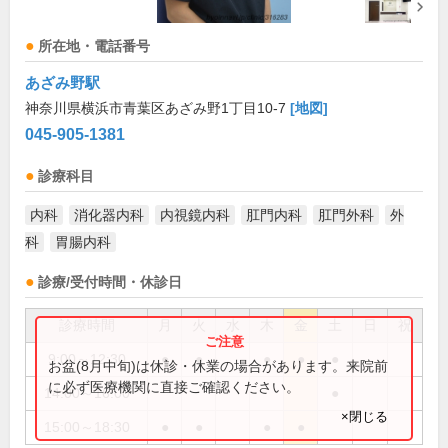
所在地・電話番号
あざみ野駅
神奈川県横浜市青葉区あざみ野1丁目10-7
[地図]
045-905-1381
診療科目
内科
消化器内科
内視鏡内科
肛門内科
肛門外科
外
科
胃腸内科
診療/受付時間・休診日
診療時間
月
火
水
木
金
土
日
祝
9:00～12:30
●
●
●
●
●
お盆(8月中旬)は休診・休業の場合があります。来院前
に必ず医療機関に直接ご確認ください。
14:00～16:00
●
×閉じる
15:00～18:30
●
●
●
●