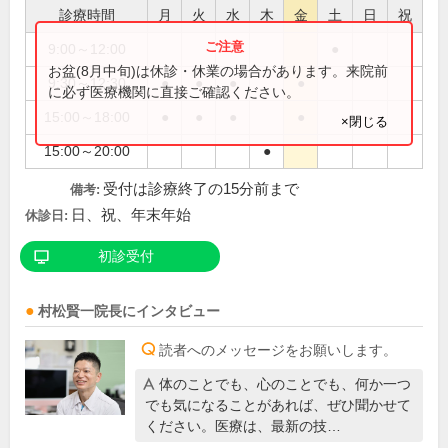
診療時間
月
火
水
木
金
土
日
祝
9:00～12:00
●
お盆(8月中旬)は休診・休業の場合があります。来院前
9:30～12:30
●
●
●
●
に必ず医療機関に直接ご確認ください。
15:00～18:00
●
●
●
●
×閉じる
15:00～20:00
●
受付は診療終了の15分前まで
備考:
日、祝、年末年始
休診日:
初診受付
村松賢一
院長
にインタビュー
読者へのメッセージをお願いします。
体のことでも、心のことでも、何か一つ
でも気になることがあれば、ぜひ聞かせて
ください。医療は、最新の技…