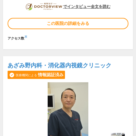
DOCTORVIEW
でインタビュー全文を読む
この医院の詳細をみる
※
アクセス数
あざみ野内科・消化器内視鏡クリニック
情報認証済み
医療機関による