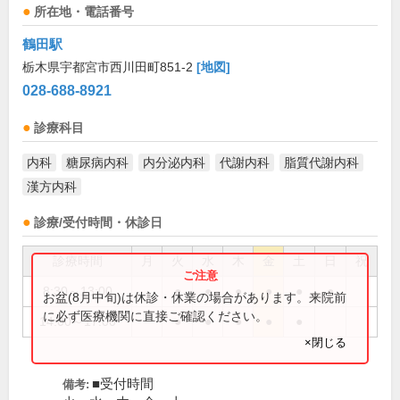
所在地・電話番号
鶴田駅
栃木県宇都宮市西川田町851-2
[地図]
028-688-8921
診療科目
内科
糖尿病内科
内分泌内科
代謝内科
脂質代謝内科
漢方内科
診療/受付時間・休診日
診療時間
月
火
水
木
金
土
日
祝
8:30～13:00
●
●
●
●
●
●
お盆(8月中旬)は休診・休業の場合があります。来院前
に必ず医療機関に直接ご確認ください。
14:00～17:00
●
●
●
●
●
×閉じる
■受付時間
備考: