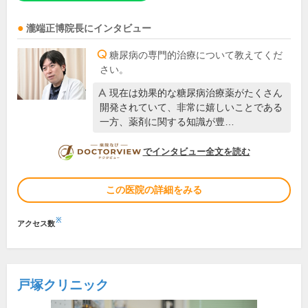
瀧端正博
院長
にインタビュー
糖尿病の専門的治療について教えてくだ
さい。
現在は効果的な糖尿病治療薬がたくさん
開発されていて、非常に嬉しいことである
一方、薬剤に関する知識が豊…
DOCTORVIEW
でインタビュー全文を読む
この医院の詳細をみる
※
アクセス数
戸塚クリニック