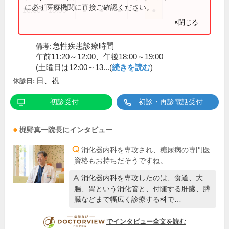
に必ず医療機関に直接ご確認ください。
16:00～18:00
●
●
●
●
●
×閉じる
急性疾患診療時間
備考:
午前11:20～12:00、午後18:00～19:00
(土曜日は12:00～13...(
続きを読む
)
日、祝
休診日:
初診受付
初診・再診電話受付
梶野真一
院長
にインタビュー
消化器内科を専攻され、糖尿病の専門医
資格もお持ちだそうですね。
消化器内科を専攻したのは、食道、大
腸、胃という消化管と、付随する肝臓、膵
臓などまで幅広く診療する科で…
DOCTORVIEW
でインタビュー全文を読む