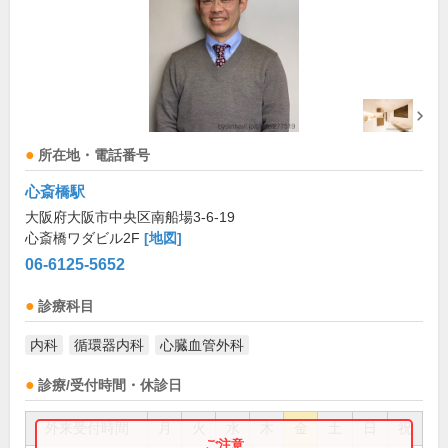
所在地・電話番号
心斎橋駅
大阪府大阪市中央区南船場3-6-19
心斎橋ワダビル2F
[地図]
06-6125-5652
診療科目
内科
循環器内科
心臓血管外科
診療/受付時間・休診日
外来受付時間
月
火
水
木
金
土
日
祝