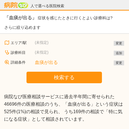
病院なび
人で選べる医院検索
「血痰が出る」
症状を感じたときに行くとよい診療科は?
さらに絞り込めます
(未指定)
エリア/駅
変更
(未指定)
診療科目
追加
血痰が出る
詳細条件
変更
検索する
病院なび医療相談サービスに過去半年間に寄せられた
46696件の医療相談のうち、「血痰が出る」という症状は
525件(1%)の相談で見られ、 うち169件の相談で「特に気
になる症状」として相談されています。