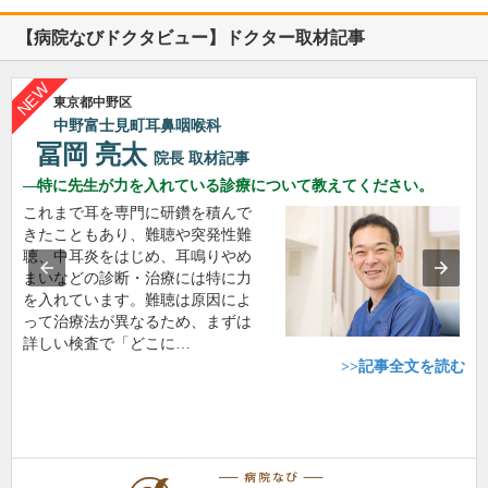
【病院なびドクタビュー】ドクター取材記事
東京都中野区
中野富士見町耳鼻咽喉科
冨岡 亮太
院長
取材記事
特に先生が力を入れている診療について教えてください。
これまで耳を専門に研鑽を積んで
きたこともあり、難聴や突発性難
聴、中耳炎をはじめ、耳鳴りやめ
まいなどの診断・治療には特に力
を入れています。難聴は原因によ
って治療法が異なるため、まずは
詳しい検査で「どこに…
>>記事全文を読む