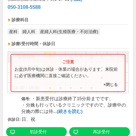
050-3108-5588
診療科目
産科
婦人科
産婦人科(生殖医療・不妊治療)
診療/受付時間・休診日
診療時間
月
火
水
木
金
土
日
祝
8:30～12:30
●
●
●
●
●
●
お盆(8月中旬)は休診・休業の場合があります。来院前
に必ず医療機関に直接ご確認ください。
13:30～15:30
●
×閉じる
14:00～18:00
●
●
●
●
●
・新患受付は診療終了15分前までです。
備考:
・分娩も行っているクリニックですので、診療中の
分娩の際には待...(
続きを読む
)
日、祝
休診日:
初診受付
再診受付