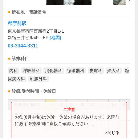
所在地・電話番号
都庁前駅
東京都新宿区西新宿2丁目1-1
新宿三井ビル4F・5F
[地図]
03-3344-3311
診療科目
内科
呼吸器科
消化器科
循環器科
皮膚科
婦人科
糖
尿病内科
乳腺外科
診療/受付時間・休診日
外来受付時間
月
火
水
木
金
土
日
祝
8:30～12:30
●
●
●
●
●
●
お盆(8月中旬)は休診・休業の場合があります。来院前
に必ず医療機関に直接ご確認ください。
13:30～16:30
●
●
●
●
●
×閉じる