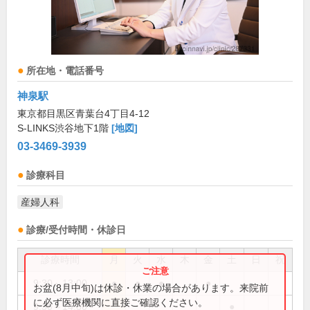
所在地・電話番号
神泉駅
東京都目黒区青葉台4丁目4-12
S-LINKS渋谷地下1階
[地図]
03-3469-3939
診療科目
産婦人科
診療/受付時間・休診日
診療時間
月
火
水
木
金
土
日
祝
9:30～13:00
●
●
●
●
お盆(8月中旬)は休診・休業の場合があります。来院前
に必ず医療機関に直接ご確認ください。
9:30～14:30
●