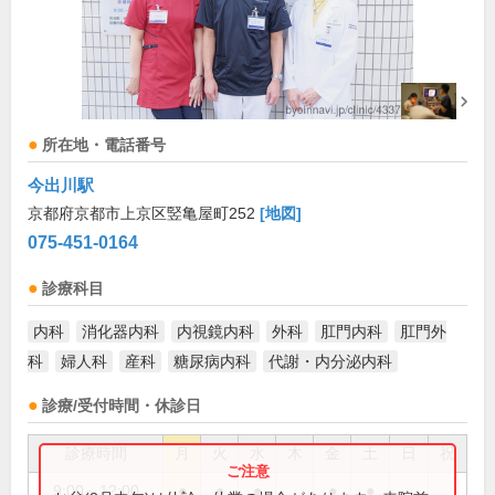
所在地・電話番号
今出川駅
京都府京都市上京区竪亀屋町252
[地図]
075-451-0164
診療科目
内科
消化器内科
内視鏡内科
外科
肛門内科
肛門外
科
婦人科
産科
糖尿病内科
代謝・内分泌内科
診療/受付時間・休診日
診療時間
月
火
水
木
金
土
日
祝
9:00～12:00
●
●
●
●
●