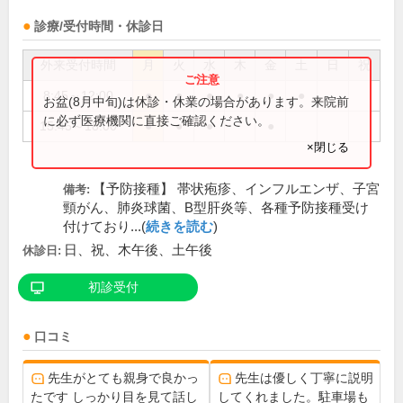
診療/受付時間・休診日
外来受付時間
月
火
水
木
金
土
日
祝
8:45～12:00
●
●
●
●
●
●
お盆(8月中旬)は休診・休業の場合があります。来院前
に必ず医療機関に直接ご確認ください。
15:45～18:00
●
●
●
●
×閉じる
【予防接種】 帯状疱疹、インフルエンザ、子宮
備考:
頸がん、肺炎球菌、B型肝炎等、各種予防接種受け
付けており...(
続きを読む
)
日、祝、木午後、土午後
休診日:
初診受付
口コミ
先生がとても親身で良かっ
先生は優しく丁寧に説明
たです しっかり目を見て話し
してくれました。駐車場も