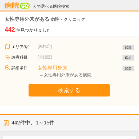
病院なび
人で選べる医院検索
女性専用外来がある
病院・クリニック
442
件見つかりました
(未指定)
エリア/駅
変更
(未指定)
診療科目
追加
女性専用外来
詳細条件
変更
女性専用外来がある病院
検索する
442
件中、
1～15件