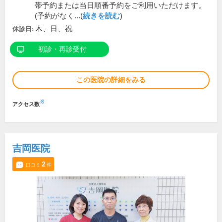
帯予約または当日順番予約をご利用いただけます。
(予約がなく...(
続きを読む
)
木、日、祝
休診日:
初診・再診受付
この医院の詳細をみる
※
アクセス数
吉岡医院
2
口コミ
件