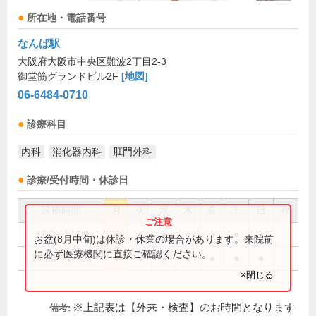
所在地・電話番号
なんば駅
大阪府大阪市中央区難波2丁目2-3
御堂筋グランドビル2F
[地図]
06-6484-0710
診療科目
内科
消化器内科
肛門外科
診療/受付時間・休診日
診療時間
月
火
水
木
金
土
日
祝
9:00～14:00
●
●
●
●
●
●
●
お盆(8月中旬)は休診・休業の場合があります。来院前
に必ず医療機関に直接ご確認ください。
14:00～17:00
●
●
●
●
●
●
●
×閉じる
※上記表は【外来・検査】のお時間となります
備考: