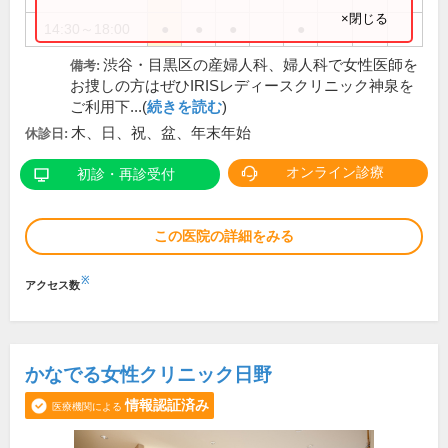
×閉じる
14:30～18:00
●
●
●
●
渋谷・目黒区の産婦人科、婦人科で女性医師を
備考:
お捜しの方はぜひIRISレディースクリニック神泉を
ご利用下...(
続きを読む
)
木、日、祝、盆、年末年始
休診日:
オンライン診療
初診・再診受付
この医院の詳細をみる
※
アクセス数
かなでる女性クリニック日野
情報認証済み
医療機関による