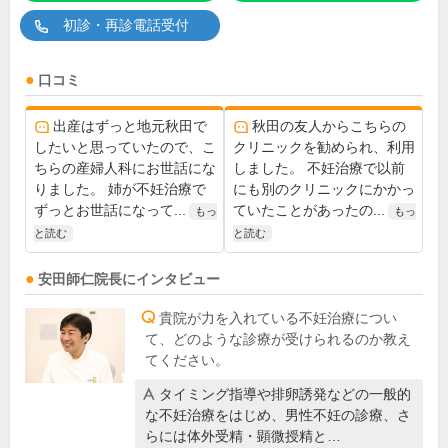
初診・再診電話受付
口コミ
出産はずっと地元秋田で
秋田の友人からこちらの
したいと思っていたので、こ
クリニックを勧められ、利用
ちらの産婦人科にお世話にな
しました。 不妊治療で以前
りました。 姉が不妊治療で
にも別のクリニックにかかっ
ずっとお世話になって...
ていたことがあったの...
もっ
もっ
と読む
と読む
安田師仁
院長
にインタビュー
貴院が力を入れている不妊治療につい
て、どのような診療が受けられるのか教え
てください。
タイミング指導や排卵誘発などの一般的
な不妊治療をはじめ、男性不妊の診療、さ
らには体外受精・顕微授精と…