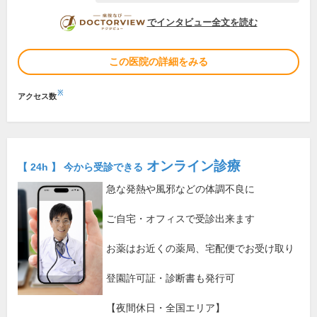
DOCTORVIEW
でインタビュー全文を読む
この医院の詳細をみる
※
アクセス数
オンライン診療
【 24h 】 今から受診できる
急な発熱や風邪などの体調不良に
ご自宅・オフィスで受診出来ます
お薬はお近くの薬局、宅配便でお受け取り
登園許可証・診断書も発行可
【夜間休日・全国エリア】