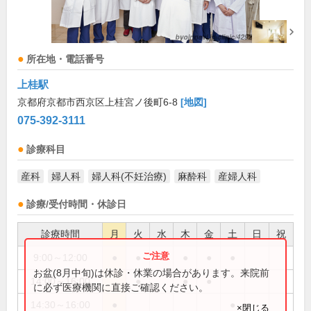
所在地・電話番号
上桂駅
京都府京都市西京区上桂宮ノ後町6-8
[地図]
075-392-3111
診療科目
産科
婦人科
婦人科(不妊治療)
麻酔科
産婦人科
診療/受付時間・休診日
診療時間
月
火
水
木
金
土
日
祝
9:00～12:00
●
●
●
●
●
●
お盆(8月中旬)は休診・休業の場合があります。来院前
14:00～16:00
●
●
●
に必ず医療機関に直接ご確認ください。
14:30～16:00
●
●
×閉じる