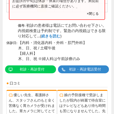
お盆(8月中旬)は休診・休業の場合があります。来院前
に必ず医療機関に直接ご確認ください。
17:00～19:00
●
●
●
●
×閉じる
初診の患者様は電話にてお問い合わせ下さい。
備考:
内視鏡検査は予約制です。緊急の内視鏡はできる限
り対応して...(
続きを読む
)
【内科・消化器内科・外科・肛門外科】
休診日:
木、日、祝 / 土曜午後
【婦人科】
木、日、祝 ※婦人科は午前診療のみ
初診・再診受付
初診・再診電話受付
口コミ
優しい先生、看護師さ
娘の予防接種で受診しま
ん、スタッフさんのもと全く
したが院内が綺麗で待合室に
苦痛なく胃カメラが受けれま
はテレビなどもあり待ち時間
した。胃カメラに対してとて
も苦になりませんでした。先