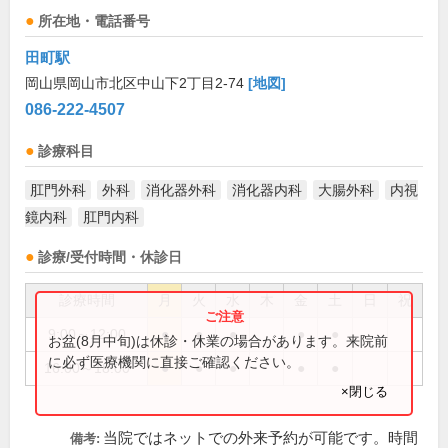
所在地・電話番号
田町駅
岡山県岡山市北区中山下2丁目2-74
[地図]
086-222-4507
診療科目
肛門外科
外科
消化器外科
消化器内科
大腸外科
内視
鏡内科
肛門内科
診療/受付時間・休診日
診療時間
月
火
水
木
金
土
日
祝
9:00～12:00
●
●
●
●
●
お盆(8月中旬)は休診・休業の場合があります。来院前
に必ず医療機関に直接ご確認ください。
16:00～18:00
●
●
●
●
●
×閉じる
当院ではネットでの外来予約が可能です。時間
備考: