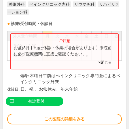
整形外科
ペインクリニック内科
リウマチ科
リハビリテ
ーション科
診療/受付時間・休診日
外来受付時間
月
火
水
木
金
土
日
祝
9:00～12:30
●
●
●
●
●
●
お盆(8月中旬)は休診・休業の場合があります。来院前
に必ず医療機関に直接ご確認ください。
15:00～18:00
●
●
●
●
×閉じる
木曜日午前はぺインクリニック専門医によるペ
備考:
インクリニック外来
日、祝,、お盆休み、年末年始
休診日:
初診受付
この医院の詳細をみる