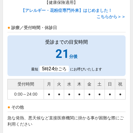
【健康保険適用】
【アレルギー・花粉症専門外来】はじめました！
こちらから＞＞
診療／受付時間・休診日
受診までの目安時間
21
分後
5
24
時
分ごろ
最短
にお呼びいたします
受付時間
月
火
水
木
金
土
日
祝
0:00～24:00
●
●
●
●
●
●
●
●
その他
急な発熱、悪天候など直接医療機関に掛かる事が困難な際にご
利用ください