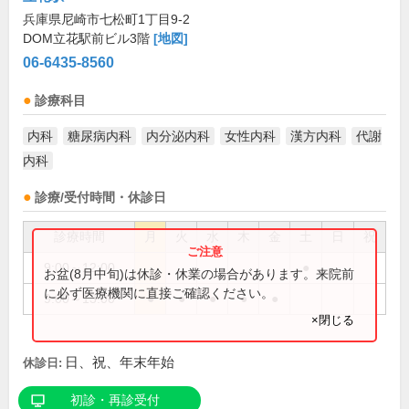
兵庫県尼崎市七松町1丁目9-2
DOM立花駅前ビル3階
[地図]
06-6435-8560
診療科目
内科
糖尿病内科
内分泌内科
女性内科
漢方内科
代謝
内科
診療/受付時間・休診日
診療時間
月
火
水
木
金
土
日
祝
9:00～12:00
●
お盆(8月中旬)は休診・休業の場合があります。来院前
に必ず医療機関に直接ご確認ください。
9:00～13:00
●
●
●
●
●
×閉じる
日、祝、年末年始
休診日:
初診・再診受付