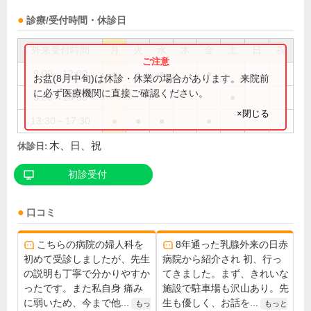
診療/受付時間・休診日
外来受付時間
月
火
水
木
金
土
日
祝
9:00～12:00
●
●
●
●
お盆(8月中旬)は休診・休業の場合があります。来院前
に必ず医療機関に直接ご確認ください。
9:00～16:30
●
×閉じる
13:30～17:30
●
●
●
●
木、日、祝
休診日:
初診受付
口コミ
こちらの病院の婦人科を
8年通った乳腺外来の日赤
初めて受診しましたが、先生
病院から紹介され 初、行っ
の説明も丁寧で分かりやすか
てきました。まず、きれいな
ったです。また私自身 痛み
施設で駐車場も沢山あり。先
に弱いため、今まで他...
生も優しく、お話を...
もっ
もっと