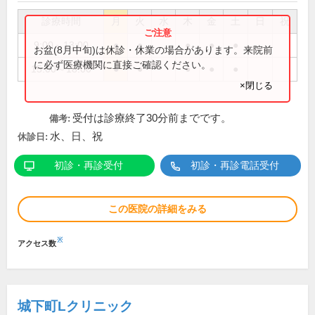
診療時間
月
火
水
木
金
土
日
祝
9:00～13:00
●
●
●
●
●
お盆(8月中旬)は休診・休業の場合があります。来院前
に必ず医療機関に直接ご確認ください。
15:00～18:00
●
●
●
●
●
×閉じる
受付は診療終了30分前までです。
備考:
水、日、祝
休診日:
初診・再診受付
初診・再診電話受付
この医院の詳細をみる
※
アクセス数
城下町Lクリニック