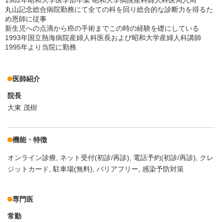
1982年昭和大学医学部卒業 昭和大学病院産科婦人科医局入局
丸山記念総合病院勤務にて全ての科を回り総合的な診断力を得るた
め恩師に従事
新生児への点滴から癌の手術までこの時の経験を礎にしている
1993年国立熱海病院産婦人科医長および昭和大学産婦人科講師
1995年より当院に勤務
医師紹介
院長
大東 茂樹
機能・特徴
オンライン診療
ネット受付(初診/再診)
電話予約(初診/再診)
クレ
ジットカード
駐車場(無料)
バリアフリー
感染予防対策
専門医
常勤