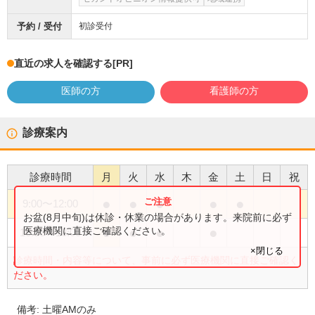
予約 / 受付
初診受付
直近の求人を確認する
[PR]
医師の方
看護師の方
診療案内
診療時間
月
火
水
木
金
土
日
祝
●
●
●
●
●
9:00
〜
12:00
お盆(8月中旬)は休診・休業の場合があります。来院前に必ず
●
●
●
●
医療機関に直接ご確認ください。
16:00
〜
18:00
×閉じる
診療時間・内容等について、事前に必ず医療機関に直接ご確認く
ださい。
備考:
土曜AMのみ