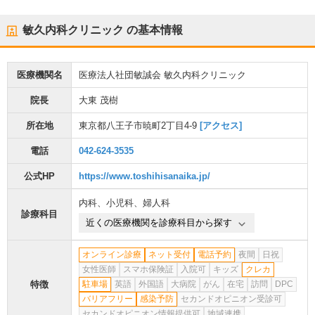
敏久内科クリニック
の基本情報
医療機関名
医療法人社団敏誠会 敏久内科クリニック
院長
大東 茂樹
所在地
東京都八王子市暁町2丁目4-9
[アクセス]
電話
042-624-3535
公式HP
https://www.toshihisanaika.jp/
内科
、
小児科
、
婦人科
診療科目
近くの医療機関を診療科目から探す
オンライン診療
ネット受付
電話予約
夜間
日祝
女性医師
スマホ保険証
入院可
キッズ
クレカ
特徴
駐車場
英語
外国語
大病院
がん
在宅
訪問
DPC
バリアフリー
感染予防
セカンドオピニオン受診可
セカンドオピニオン情報提供可
地域連携