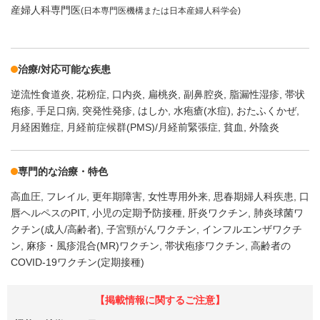
産婦人科専門医
(日本専門医機構または日本産婦人科学会)
治療/対応可能な疾患
逆流性食道炎
花粉症
口内炎
扁桃炎
副鼻腔炎
脂漏性湿疹
帯状
疱疹
手足口病
突発性発疹
はしか
水疱瘡(水痘)
おたふくかぜ
月経困難症
月経前症候群(PMS)/月経前緊張症
貧血
外陰炎
専門的な治療・特色
高血圧
フレイル
更年期障害
女性専用外来
思春期婦人科疾患
口
唇ヘルペスのPIT
小児の定期予防接種
肝炎ワクチン
肺炎球菌ワ
クチン(成人/高齢者)
子宮頸がんワクチン
インフルエンザワクチ
ン
麻疹・風疹混合(MR)ワクチン
帯状疱疹ワクチン
高齢者の
COVID-19ワクチン(定期接種)
【掲載情報に関するご注意】