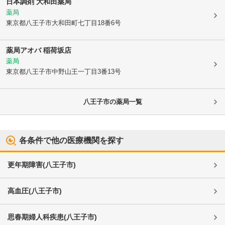
日本調剤 大和田薬局
薬局
東京都八王子市
大和田町七丁目18番6号
薬局アオバ 稲荷坂店
薬局
東京都八王子市
中野山王一丁目3番13号
八王子市
の薬局一覧
各条件で他の医療機関を探す
更年期障害
(
八王子市
)
高血圧
(
八王子市
)
思春期婦人科疾患
(
八王子市
)