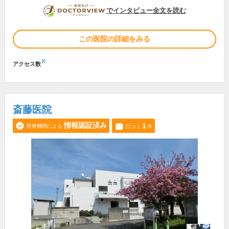
DOCTORVIEW
でインタビュー全文を読む
この医院の詳細をみる
※
アクセス数
斎藤医院
情報認証済み
1
医療機関による
口コミ
件