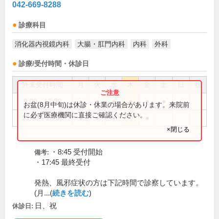
042-669-8288
診療科目
消化器内視鏡内科
大腸・肛門内科
内科
外科
診療/受付時間・休診日
外来受付時間
月
火
水
木
金
土
日
祝
9:00～12:30
●
●
●
●
●
●
お盆(8月中旬)は休診・休業の場合があります。来院前
に必ず医療機関に直接ご確認ください。
15:00～18:00
●
●
●
●
×閉じる
・8:45 受付開始
備考:
・17:45 最終受付
発熱、風邪症状の方は下記時間で診察しています。
(月...(
続きを読む
)
日、祝
休診日: