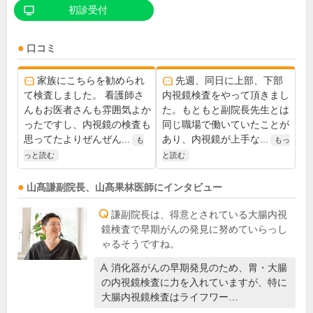
初診受付
口コミ
家族にこちらを勧められ
先週、同日に上部、下部
て検査しました。 看護師さ
内視鏡検査をやって頂きまし
んもお医者さんも雰囲気よか
た。もともと副院長先生とは
ったですし、内視鏡の検査も
同じ職場で働いていたことが
思ってたよりぜんぜん...
あり、内視鏡が上手な...
も
もっ
っと読む
と読む
山髙謙
副院長
、
山髙果林
医師
にインタビュー
謙副院長は、得意とされている大腸内視
鏡検査で早期がんの発見に努めていらっし
ゃるそうですね。
消化器がんの早期発見のため、胃・大腸
の内視鏡検査に力を入れていますが、特に
大腸内視鏡検査はライフワー…