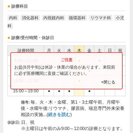
診療科目
内科
消化器科
内視鏡内科
循環器科
リウマチ科
小児
科
診療/受付時間・休診日
診療時間
月
火
水
木
金
土
日
祝
9:00～12:00
●
●
お盆(8月中旬)は休診・休業の場合があります。来院前
9:00～12:30
●
●
●
●
に必ず医療機関に直接ご確認ください。
14:00～17:00
●
×閉じる
15:00～19:00
●
●
●
●
毎、火・木・金曜、第1・3土曜午前、月曜午
備考:
後・水曜午後:リウマチ、膠原病、喘息専門外来栄養
相談の実施...(
続きを読む
)
日、祝
休診日:
※土曜日は午前のみ9:00～12:00の診療となります。