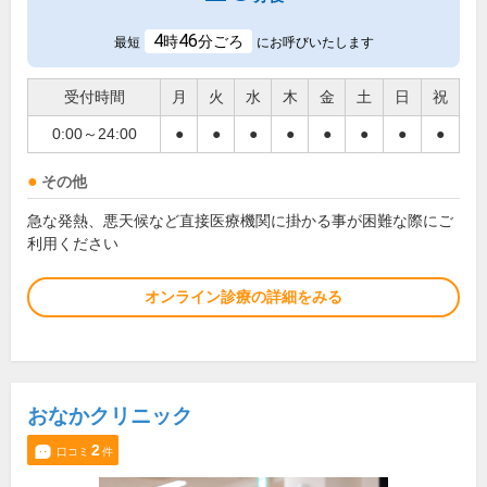
4
46
時
分ごろ
最短
にお呼びいたします
受付時間
月
火
水
木
金
土
日
祝
0:00～24:00
●
●
●
●
●
●
●
●
その他
急な発熱、悪天候など直接医療機関に掛かる事が困難な際にご
利用ください
オンライン診療の詳細をみる
おなかクリニック
2
口コミ
件