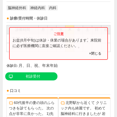
脳神経外科
神経内科
内科
診療/受付時間・休診日
診療時間
月
火
水
木
金
土
日
祝
9:00～12:00
●
●
●
●
●
お盆(8月中旬)は休診・休業の場合があります。来院前
に必ず医療機関に直接ご確認ください。
14:00～18:00
●
●
●
●
×閉じる
月、日、祝、年末年始
休診日:
初診受付
口コミ
60代後半の妻の頭のふら
北野駅から近くて クリニ
つきを診てもらった。 次の
ック内も綺麗です。 初めて
点が非常に良かった。 1)先
脳神経科に行きましたが 岩