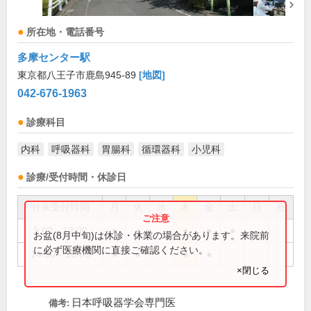
所在地・電話番号
多摩センター駅
東京都八王子市鹿島945-89
[地図]
042-676-1963
診療科目
内科
呼吸器科
胃腸科
循環器科
小児科
診療/受付時間・休診日
外来受付時間
月
火
水
木
金
土
日
祝
9:00～12:00
●
●
●
●
●
お盆(8月中旬)は休診・休業の場合があります。来院前
に必ず医療機関に直接ご確認ください。
14:00～18:00
●
●
●
●
×閉じる
日本呼吸器学会専門医
備考: