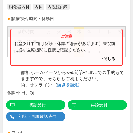
消化器内科
内科
内視鏡内科
診療/受付時間・休診日
診療時間
月
火
水
木
金
土
日
祝
9:00～12:00
●
●
●
●
●
●
お盆(8月中旬)は休診・休業の場合があります。来院前
に必ず医療機関に直接ご確認ください。
13:30～18:30
●
●
●
●
●
●
×閉じる
ホームページからweb問診やLINEでの予約もで
備考:
きますので、そちらもご利用ください。
尚、オンライン...(
続きを読む
)
日、祝
休診日:
初診受付
再診受付
初診・再診電話受付
口コミ