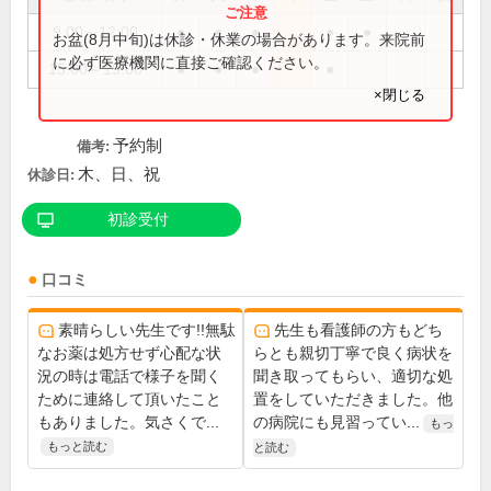
9:00～12:00
●
●
●
●
●
お盆(8月中旬)は休診・休業の場合があります。来院前
に必ず医療機関に直接ご確認ください。
15:00～19:00
●
●
●
●
×閉じる
予約制
備考:
木、日、祝
休診日:
初診受付
口コミ
素晴らしい先生です!!無駄
先生も看護師の方もどち
なお薬は処方せず心配な状
らとも親切丁寧で良く病状を
況の時は電話で様子を聞く
聞き取ってもらい、適切な処
ために連絡して頂いたこと
置をしていただきました。他
もありました。気さくで...
の病院にも見習ってい...
もっ
もっと読む
と読む