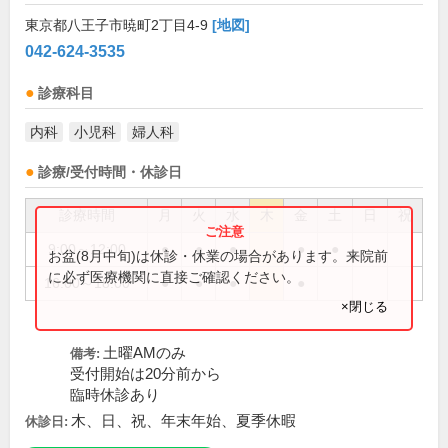
東京都八王子市暁町2丁目4-9
[地図]
042-624-3535
診療科目
内科
小児科
婦人科
診療/受付時間・休診日
診療時間
月
火
水
木
金
土
日
祝
9:00～12:00
●
●
●
●
●
お盆(8月中旬)は休診・休業の場合があります。来院前
に必ず医療機関に直接ご確認ください。
16:00～18:00
●
●
●
●
×閉じる
土曜AMのみ
備考:
受付開始は20分前から
臨時休診あり
木、日、祝、年末年始、夏季休暇
休診日: