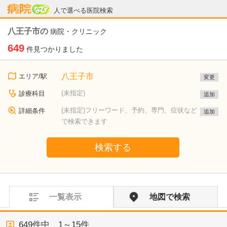
病院なび
人で選べる医院検索
八王子市の
病院・クリニック
649
件見つかりました
八王子市
エリア/駅
変更
(未指定)
診療科目
追加
(未指定)フリーワード、予約、専門、症状など
詳細条件
追加
で検索できます
検索する
一覧表示
地図で検索
649
件中、
1～15件