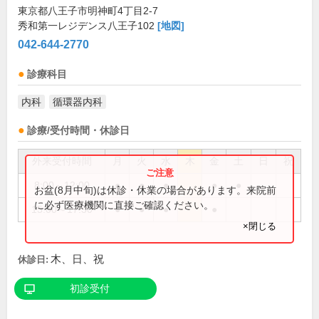
東京都八王子市明神町4丁目2-7
秀和第一レジデンス八王子102
[地図]
042-644-2770
診療科目
内科
循環器内科
診療/受付時間・休診日
外来受付時間
月
火
水
木
金
土
日
祝
8:00～12:00
●
●
●
●
●
お盆(8月中旬)は休診・休業の場合があります。来院前
に必ず医療機関に直接ご確認ください。
15:00～17:30
●
●
●
●
×閉じる
木、日、祝
休診日:
初診受付