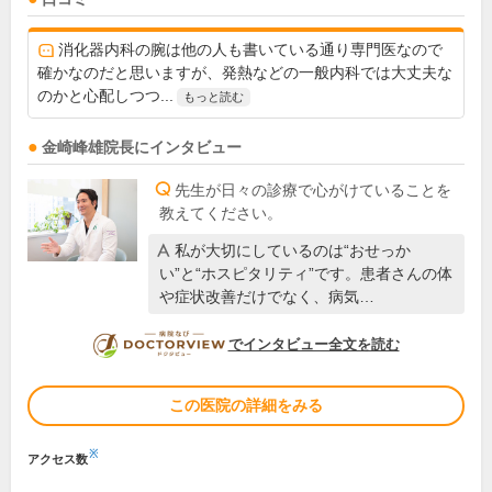
消化器内科の腕は他の人も書いている通り専門医なので
確かなのだと思いますが、発熱などの一般内科では大丈夫な
のかと心配しつつ...
もっと読む
金崎峰雄
院長
にインタビュー
先生が日々の診療で心がけていることを
教えてください。
私が大切にしているのは“おせっか
い”と“ホスピタリティ”です。患者さんの体
や症状改善だけでなく、病気…
DOCTORVIEW
でインタビュー全文を読む
この医院の詳細をみる
※
アクセス数