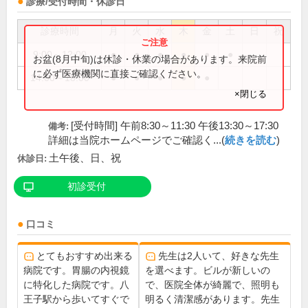
診療/受付時間・休診日
診療時間
月
火
水
木
金
土
日
祝
9:00～12:00
●
●
●
●
●
●
お盆(8月中旬)は休診・休業の場合があります。来院前
に必ず医療機関に直接ご確認ください。
14:00～18:00
●
●
●
●
●
×閉じる
[受付時間] 午前8:30～11:30 午後13:30～17:30
備考:
詳細は当院ホームページでご確認く...(
続きを読む
)
土午後、日、祝
休診日:
初診受付
口コミ
とてもおすすめ出来る
先生は2人いて、好きな先生
病院です。胃腸の内視鏡
を選べます。ビルが新しいの
に特化した病院です。八
で、医院全体が綺麗で、照明も
王子駅から歩いてすぐで
明るく清潔感があります。先生