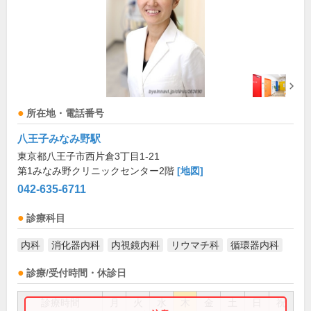
所在地・電話番号
八王子みなみ野駅
東京都八王子市西片倉3丁目1-21
第1みなみ野クリニックセンター2階
[地図]
042-635-6711
診療科目
内科
消化器内科
内視鏡内科
リウマチ科
循環器内科
診療/受付時間・休診日
診療時間
月
火
水
木
金
土
日
祝