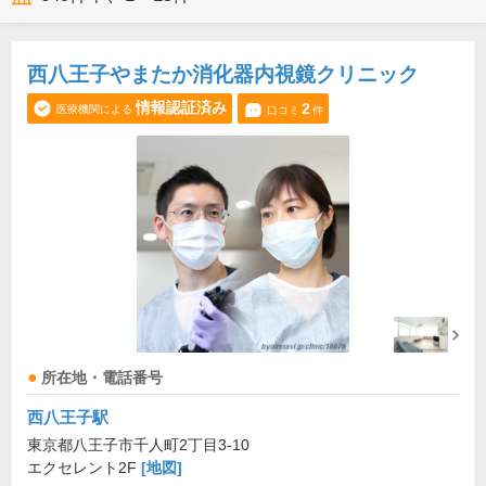
西八王子やまたか消化器内視鏡クリニック
情報認証済み
2
医療機関による
口コミ
件
所在地・電話番号
西八王子駅
東京都八王子市千人町2丁目3-10
エクセレント2F
[地図]