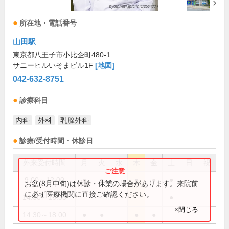
所在地・電話番号
山田駅
東京都八王子市小比企町480-1
サニーヒルいそまビル1F
[地図]
042-632-8751
診療科目
内科
外科
乳腺外科
診療/受付時間・休診日
外来受付時間
月
火
水
木
金
土
日
祝
9:00～12:00
●
●
●
●
●
お盆(8月中旬)は休診・休業の場合があります。来院前
に必ず医療機関に直接ご確認ください。
14:30～16:30
●
×閉じる
14:30～18:00
●
●
●
●