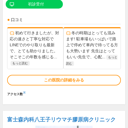
初診受付
口コミ
初めて行きましたが、対
冬の時期はとっても混み
応の速さと丁寧な対応で
ます! 駐車場もいっぱいで路
LINEでのやり取りも最新
上で停めて車内で待ってる方
で、とても助かりました。
も大勢います 先生はとって
そこそこの年数を感じる...
もいい先生で、心配...
もっと
もっと読む
読む
この医院の詳細をみる
※
アクセス数
富士森内科八王子リウマチ膠原病クリニック