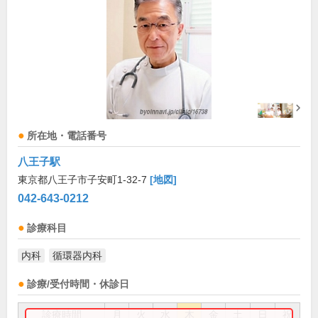
所在地・電話番号
八王子駅
東京都八王子市子安町1-32-7
[地図]
042-643-0212
診療科目
内科
循環器内科
診療/受付時間・休診日
診療時間
月
火
水
木
金
土
日
祝