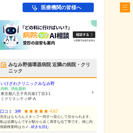
医療機関の皆様へ
みなみ野循環器病院
近隣の病院・クリ
ニック
いけざわクリニックみなみ野
内科, 消化器科
東京都八王子市
兵衛1丁目3-1
ミクリスシティ4F-A
4.67
口コミ:
3
件
先生はもちろんスタッフ一同すべ安心して任せられます。
私は近隣なんですが駅から近く異常な位丁寧です。得に内
視鏡検査時はカメ...
続きを読む