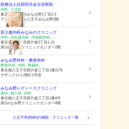
医療法人社団卯月会
古谷医院
内科, 小児科
東京都八王子市
みなみ野1丁目2-1
アクロスモール八王子みなみ野2階
富士森内科みなみのクリニック
内科, 消化器内科, 内視鏡内科, ...
東京都八王子市
西片倉3丁目1-21
第1みなみ野クリニックセンター2階
みなみ野外科・整形外科
整形外科, 内科, 胃腸科, ...
東京都八王子市
西片倉三丁目1番21号
サザンクロス2階2-1号室
みなみ野レディースクリニック
産科, 婦人科, 内科
東京都八王子市
西片倉三丁目1番4号
第2みなみ野クリニックセンター4階
八王子市(内科)の病院・クリニック一覧