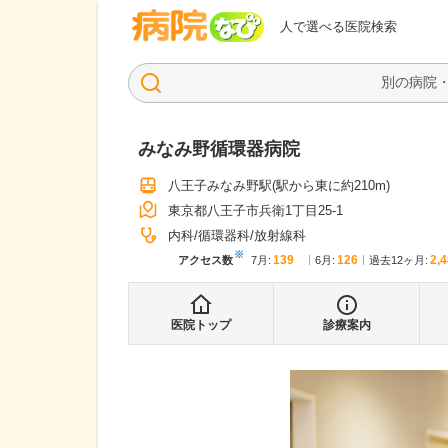
病院なび
人で選べる医院検索
みなみ野循環器病院
八王子みなみ野駅
(駅から
東に約210m
)
東京都八王子市兵衛1丁目25-1
内科
循環器科
放射線科
※
139
126
2,
アクセス数
7月
:
6月
:
過去12ヶ月:
医院トップ
診療案内