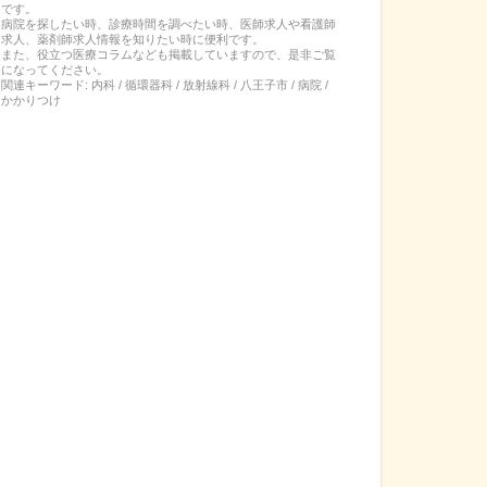
です。
病院を探したい時、診療時間を調べたい時、医師求人や看護師
求人、薬剤師求人情報を知りたい時に便利です。
また、役立つ医療コラムなども掲載していますので、是非ご覧
になってください。
関連キーワード:
内科 / 循環器科 / 放射線科 / 八王子市 / 病院 /
かかりつけ