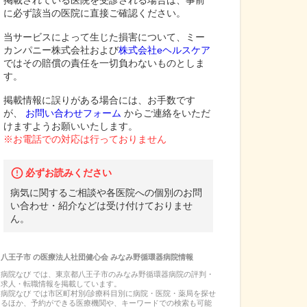
掲載されている医院を受診される場合は、事前
に必ず該当の医院に直接ご確認ください。
当サービスによって生じた損害について、ミー
カンパニー株式会社および
株式会社eヘルスケア
ではその賠償の責任を一切負わないものとしま
す。
掲載情報に誤りがある場合には、お手数です
が、
お問い合わせフォーム
からご連絡をいただ
けますようお願いいたします。
※お電話での対応は行っておりません
必ずお読みください
病気に関するご相談や各医院への個別のお問
い合わせ・紹介などは受け付けておりませ
ん。
八王子市
の
医療法人社団健心会 みなみ野循環器病院
情報
病院なび では、
東京都
八王子市
の
みなみ野循環器病院
の
評判・
求人・転職
情報を掲載しています。
病院なび では市区町村別/診療科目別に病院・医院・薬局を探せ
るほか、予約ができる医療機関や、キーワードでの検索も可能