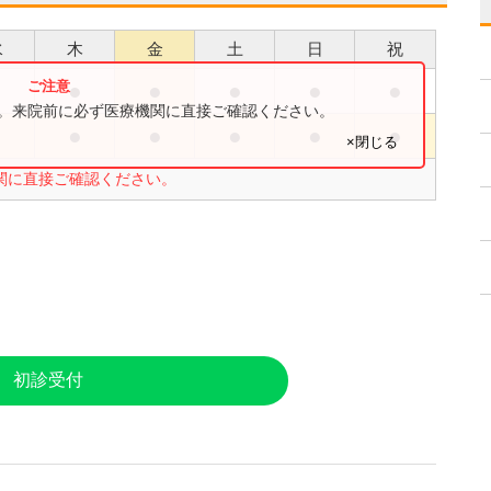
水
木
金
土
日
祝
●
●
●
●
●
●
す。来院前に必ず医療機関に直接ご確認ください。
●
●
●
●
●
●
×閉じる
関に直接ご確認ください。
初診受付