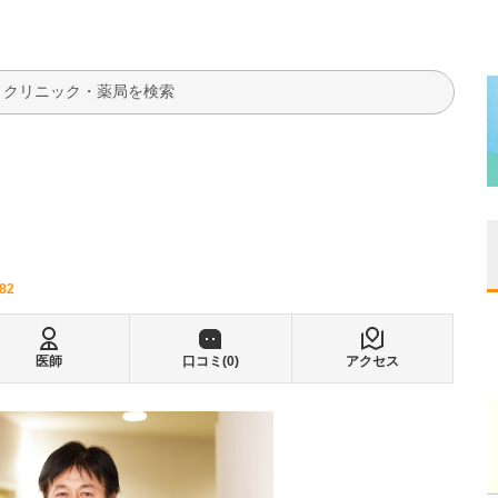
検索
482
医師
口コミ(
0
)
アクセス