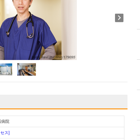
器病院
クセス]