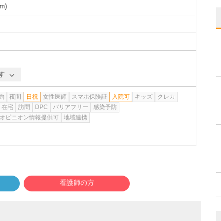
m
)
す
約
夜間
日祝
女性医師
スマホ保険証
入院可
キッズ
クレカ
在宅
訪問
DPC
バリアフリー
感染予防
オピニオン情報提供可
地域連携
看護師の方