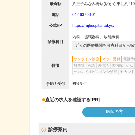
最寄駅
八王子みなみ野駅
(駅から
東に約210
電話
042-637-8101
公式HP
https://mjhospital.tokyo/
内科
、
循環器科
、
放射線科
診療科目
近くの医療機関を診療科目から探
オンライン診療
ネット受付
電話予
特徴
駐車場
英語
外国語
大病院
がん
セカンドオピニオン受診可
セカンド
予約 / 受付
初診受付
直近の求人を確認する
[PR]
医師の方
診療案内