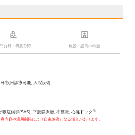
門分野・得意分野
施設・設備の特徴
日/祝日診療可能
入院設備
※
吸症候群(SAS)
下肢静脈瘤
不整脈
心臓ドック
治療内容や適用制限により自由診療となる場合があります。