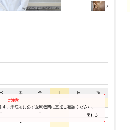
水
木
金
土
日
祝
●
ります。来院前に必ず医療機関に直接ご確認ください。
●
●
×閉じる
●