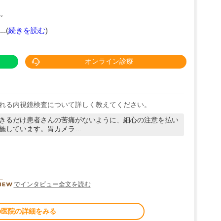
。
.(
続きを読む
)
オンライン診療
れる内視鏡検査について詳しく教えてください。
きるだけ患者さんの苦痛がないように、細心の注意を払い
施しています。胃カメラ…
DOCTORVIEW
でインタビュー全文を読む
の医院の詳細をみる