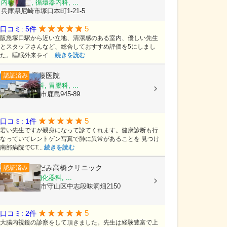
内科, 眼科, 循環器内科, ...
兵庫県尼崎市塚口本町1-21-5
5
口コミ: 5件
阪急塚口駅から近い立地、清潔感のある室内、優しい先生
とスタッフさんなど、総合しておすすめ評価を5にしまし
た。睡眠外来をイ...
続きを読む
斎藤医院
認証済み
内科, 呼吸器科, 胃腸科, ...
東京都八王子市鹿島945-89
5
口コミ: 1件
若い先生ですが親身になって診てくれます。健康診断も行
なっていてレントゲン写真で肺に異常があることを 見つけ
南部病院でCT...
続きを読む
しだみ高橋クリニック
認証済み
内科, 外科, 消化器科, ...
愛知県名古屋市守山区中志段味洞畑2150
5
口コミ: 2件
大腸内視鏡の診察をして頂きました。先生は経験豊富で上