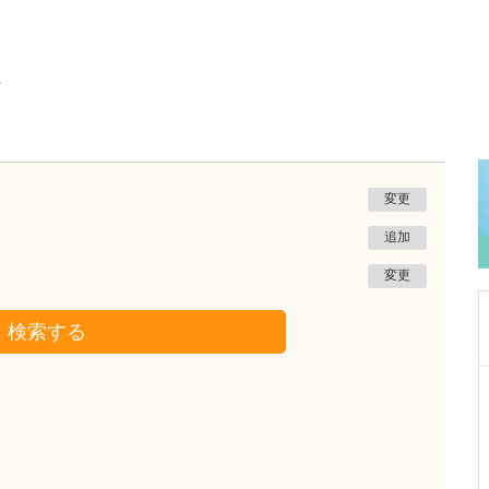
ク
変更
追加
変更
検索する
広島県広島市中区
紙屋町やなせ皮ふ科クリニック
栁瀬 哲至
院長
取材記事
先生が日々の診療で心がけていることを教えて