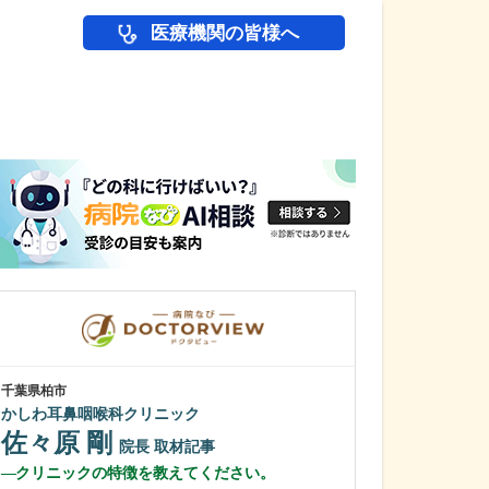
医療機関の皆様へ
医師(ドクター)の
千葉県柏市
埼玉県越谷市
かしわ耳鼻咽喉科クリニック
まえだ整形外科
佐々原 剛
前田 和博
院長
取材記事
クリニックの特徴を教えてください。
日々の診療で大