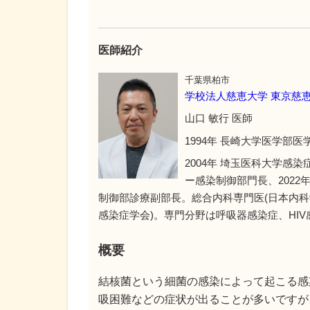
医師紹介
千葉県柏市
学校法人慈恵大学 東京慈
山口 敏行 医師
1994年 長崎大学医学部医
2004年 埼玉医科大学感
ー感染制御部門長、202
制御部診療副部長。総合内科専門医(日本内科
感染症学会)。専門分野は呼吸器感染症、HI
概要
結核菌という細菌の感染によって起こる感
吸困難などの症状が出ることが多いですが