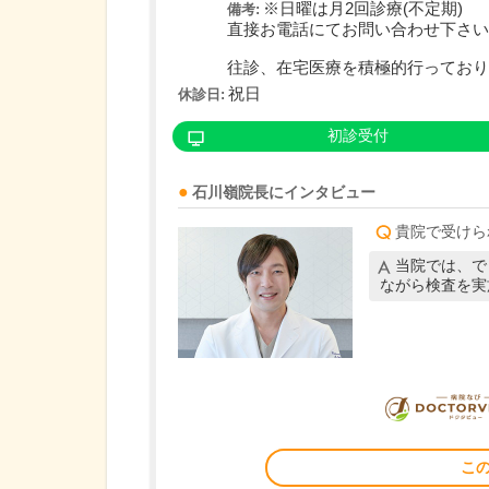
※日曜は月2回診療(不定期)
備考:
直接お電話にてお問い合わせ下さい
往診、在宅医療を積極的行っており..
祝日
休診日:
初診受付
石川嶺
院長
にインタビュー
貴院で受けら
当院では、で
ながら検査を実
こ