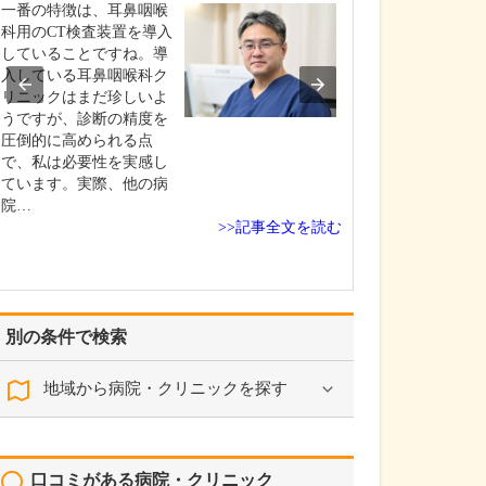
ださい。
一番の特徴は、耳鼻咽喉
何よりも大切に
科用のCT検査装置を導入
のは、正確な診
していることですね。導
に行い、患者さ
入している耳鼻咽喉科ク
とりに合った適
リニックはまだ珍しいよ
やリハビリを提
うですが、診断の精度を
とです。同じ病
圧倒的に高められる点
ても、患者さん
で、私は必要性を実感し
の生活背景や目
ています。実際、他の病
て、治療の方向
院…
>>記事全文を読む
り…
別の条件で検索
地域から病院・クリニックを探す
口コミがある病院・クリニック