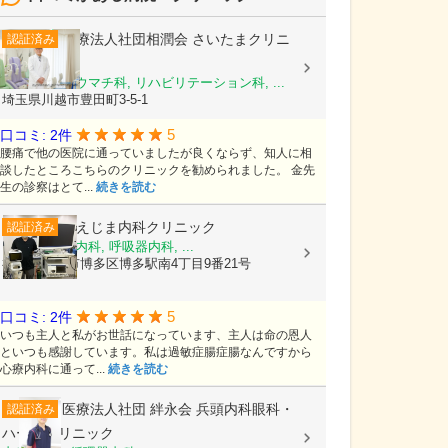
医療法人社団相潤会
さいたまクリニ
認証済み
ック
整形外科, リウマチ科, リハビリテーション科, ...
埼玉県川越市豊田町3-5-1
5
口コミ: 2件
腰痛で他の医院に通っていましたが良くならず、知人に相
談したところこちらのクリニックを勧められました。 金先
生の診察はとて...
続きを読む
そえじま内科クリニック
認証済み
内科, 消化器内科, 呼吸器内科, ...
福岡県福岡市博多区博多駅南4丁目9番21号
5
口コミ: 2件
いつも主人と私がお世話になっています、主人は命の恩人
といつも感謝しています。私は過敏症腸症腸なんですから
心療内科に通って...
続きを読む
医療法人社団 絆永会
兵頭内科眼科・
認証済み
ハートクリニック