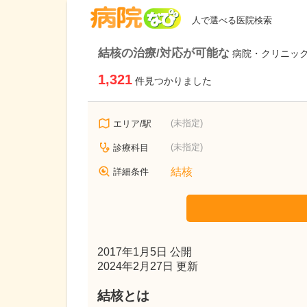
病院なび
人で選べる医院検索
結核の治療/対応が可能な
病院・クリニッ
1,321
件見つかりました
(未指定)
エリア/駅
(未指定)
診療科目
結核
詳細条件
2017年1月5日 公開
2024年2月27日 更新
結核とは