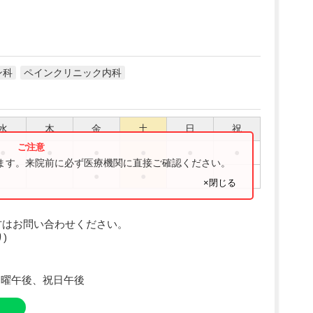
ン科
ペインクリニック内科
水
木
金
土
日
祝
●
●
●
●
●
●
ります。来院前に必ず医療機関に直接ご確認ください。
●
●
×閉じる
方はお問い合わせください。
)
日曜午後、祝日午後