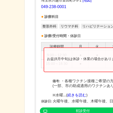
埼玉県川越市豊田町3-5-1
[地図]
049-238-0001
診療科目
整形外科
リウマチ科
リハビリテーショ
診療/受付時間・休診日
診療時間
月
火
9:00～12:30
●
●
お盆(8月中旬)は休診・休業の場合があ
15:00～18:30
●
・各種ワクチン接種ご希望の
備考:
(一部、市の助成適用のワクチンあり
※水曜...(
続きを読む
)
火曜午後、水曜午後、木曜午後、
休診日:
初診受付