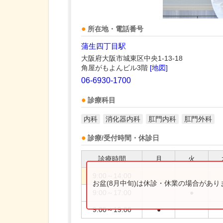
所在地・電話番号
蒲生四丁目駅
大阪府大阪市城東区中央1-13-18
角屋がもよんビル3階
[地図]
06-6930-1700
診療科目
内科
消化器内科
肛門内科
肛門外科
診療/受付時間・休診日
診療時間
月
火
9:00～14:00
お盆(8月中旬)は休診・休業の場合があ
9:00～17:00
●
9:00～19:00
●