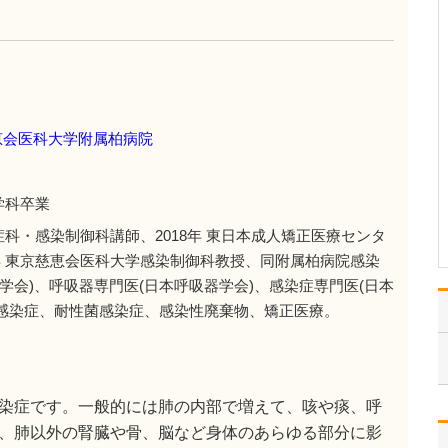
ください。
「すべての患者さんを笑
顔にすること」をモット
ーに、患者さんの症状が
少しでも早くよくなり、
喜んでいただける医療の
提供を目指しています。
恵会医科大学附属柏病院
皮膚疾患は痛みやかゆみ
に加え、見た目が気にな
る疾患も多く、患者さん
学科卒業
は…
>>記事全文を読む
染症科・感染制御科講師、2018年 東日本成人矯正医療センタ
2年 東京慈恵会医科大学感染制御科教授、同附属柏病院感染
学会)、呼吸器専門医(日本呼吸器学会)、感染症専門医(日本
V感染症、耐性菌感染症、感染性廃棄物、矯正医療。
染症です。一般的には肺の内部で増えて、咳や痰、呼
、肺以外の腎臓や骨、脳など身体のあらゆる部分に影