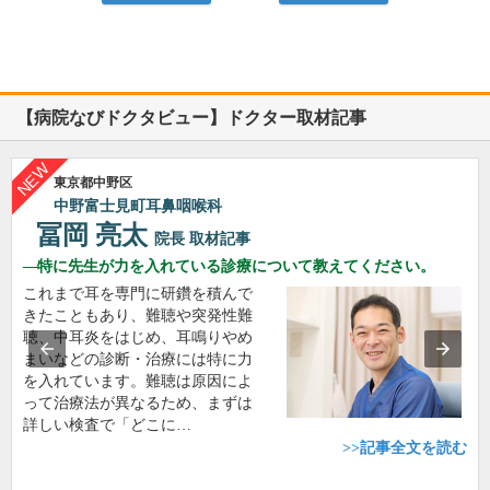
【病院なびドクタビュー】ドクター取材記事
東京都中野区
中野富士見町耳鼻咽喉科
冨岡 亮太
院長
取材記事
特に先生が力を入れている診療について教えてください。
これまで耳を専門に研鑽を積んで
きたこともあり、難聴や突発性難
聴、中耳炎をはじめ、耳鳴りやめ
まいなどの診断・治療には特に力
を入れています。難聴は原因によ
って治療法が異なるため、まずは
詳しい検査で「どこに…
>>記事全文を読む