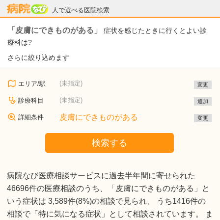
病院なび
人で選べる医院検索
「皮膚にできものがある」
症状を感じたときに行くとよい診
療科は?
さらに絞り込めます
(未指定)
エリア/駅
変更
(未指定)
診療科目
追加
皮膚にできものがある
詳細条件
変更
検索する
病院なび医療相談サービスに過去半年間に寄せられた
46696件の医療相談のうち、「皮膚にできものがある」と
いう症状は 3,589件(8%)の相談で見られ、 うち1416件の
相談で「特に気になる症状」として相談されています。 ま