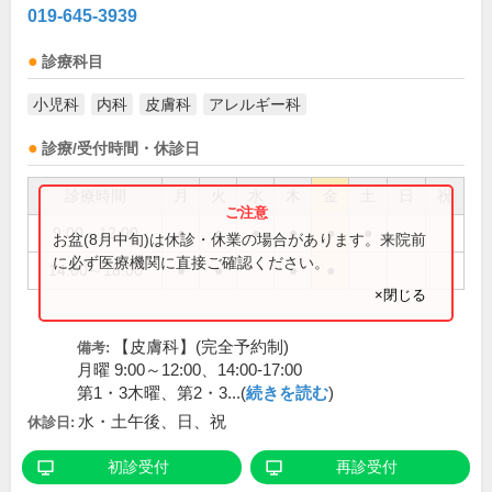
019-645-3939
診療科目
小児科
内科
皮膚科
アレルギー科
診療/受付時間・休診日
診療時間
月
火
水
木
金
土
日
祝
9:00～12:00
●
●
●
●
●
●
お盆(8月中旬)は休診・休業の場合があります。来院前
に必ず医療機関に直接ご確認ください。
14:00～18:00
●
●
●
●
×閉じる
【皮膚科】(完全予約制)
備考:
月曜 9:00～12:00、14:00-17:00
第1・3木曜、第2・3...(
続きを読む
)
水・土午後、日、祝
休診日:
初診受付
再診受付