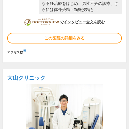
な不妊治療をはじめ、男性不妊の診療、さ
らには体外受精・顕微授精と…
DOCTORVIEW
でインタビュー全文を読む
この医院の詳細をみる
※
アクセス数
大山クリニック