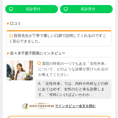
初診受付
再診受付
口コミ
院長先生が丁寧で優しい口調で説明してくれるのですご
く安心できました。
佐々木千恵子
院長
にインタビュー
貴院の特長の一つでもある「女性外来」
について、どのような診療が受けられるの
か教えてください。
「女性外来」では、内科や外科などの枠
にあてはめず、女性の心と体を診療しま
す。「何科にいけばよいかわか…
DOCTORVIEW
でインタビュー全文を読む