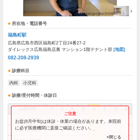
所在地・電話番号
福島町駅
広島県広島市西区福島町2丁目24番27-2
ダイレックス広島福島店裏 マンション1階テナント部
[地図]
082-208-2939
診療科目
内科
小児科
診療/受付時間・休診日
診療時間
月
火
水
木
金
土
日
祝
9:00～12:00
●
お盆(8月中旬)は休診・休業の場合があります。来院前
に必ず医療機関に直接ご確認ください。
9:00～13:00
●
●
●
●
×閉じる