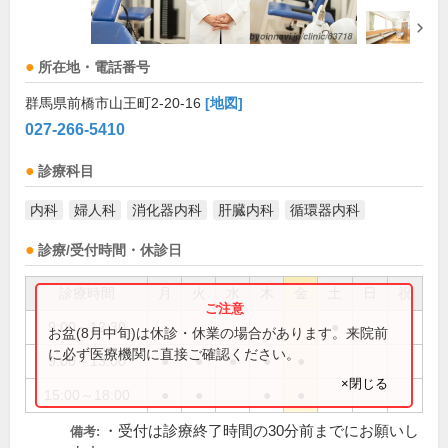
所在地・電話番号
群馬県前橋市山王町2-20-16
[地図]
027-266-5410
診療科目
内科
婦人科
消化器内科
肝臓内科
循環器内科
診療/受付時間・休診日
診療時間
月
火
水
木
金
土
日
祝
9:00～12:30
●
お盆(8月中旬)は休診・休業の場合があります。来院前
に必ず医療機関に直接ご確認ください。
9:00～13:00
●
●
●
●
●
×閉じる
15:00～18:00
●
●
●
●
・受付は診療終了時間の30分前までにお願いし
備考: