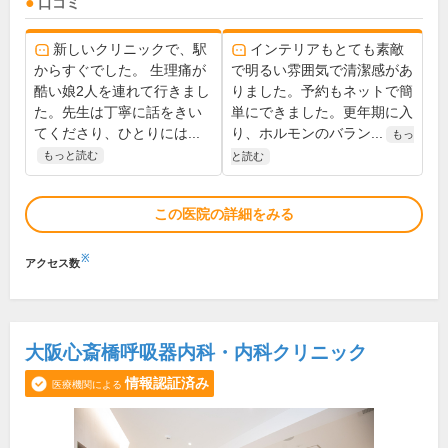
口コミ
新しいクリニックで、駅
インテリアもとても素敵
からすぐでした。 生理痛が
で明るい雰囲気で清潔感があ
酷い娘2人を連れて行きまし
りました。予約もネットで簡
た。先生は丁寧に話をきい
単にできました。更年期に入
てくださり、ひとりには...
り、ホルモンのバラン...
もっ
もっと読む
と読む
この医院の詳細をみる
※
アクセス数
大阪心斎橋呼吸器内科・内科クリニック
情報認証済み
医療機関による