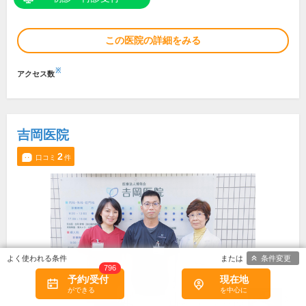
この医院の詳細をみる
※
アクセス数
吉岡医院
2
口コミ
件
条件変更
796
予約/受付
現在地