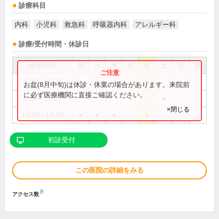
診療科目
内科
小児科
救急科
呼吸器内科
アレルギー科
診療/受付時間・休診日
診療時間
月
火
水
木
金
土
日
祝
9:30～12:30
●
●
●
●
お盆(8月中旬)は休診・休業の場合があります。来院前
に必ず医療機関に直接ご確認ください。
9:30～13:00
●
●
×閉じる
14:00～18:00
●
●
●
●
初診受付
この医院の詳細をみる
※
アクセス数