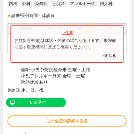
内科
外科
麻酔科
小児科
アレルギー科
婦人科
診療/受付時間・休診日
診療時間
月
火
水
木
金
土
日
祝
9:00～12:00
●
●
●
●
●
お盆(8月中旬)は休診・休業の場合があります。来院前
に必ず医療機関に直接ご確認ください。
15:00～18:00
●
●
●
●
×閉じる
小児予防接種外来:金曜・土曜
備考:
小児アレルギー外来:金曜・土曜
臨時休診あり
水、日、祝
休診日:
初診受付
この医院の詳細をみる