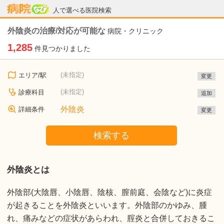
病院なび
人で選べる医院検索
外陰炎の治療/対応が可能な
病院・クリニック
1,285
件見つかりました
(未指定)
エリア/駅
変更
(未指定)
診療科目
追加
外陰炎
詳細条件
変更
検索する
外陰炎とは
外陰部(大陰唇、小陰唇、陰核、膣前庭、会陰など)に炎症
が起きることを外陰炎といいます。外陰部のかゆみ、腫
れ、痛みなどの症状があらわれ、腟炎と合併しておきるこ