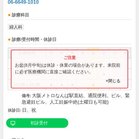
06-6649-1010
診療科目
婦人科
診療/受付時間・休診日
診療時間
月
火
水
木
金
土
日
祝
9:30～13:00
●
●
●
●
お盆(8月中旬)は休診・休業の場合があります。来院前
に必ず医療機関に直接ご確認ください。
9:30～14:00
●
●
×閉じる
15:00～19:00
●
●
●
●
大阪メトロなんば駅直結、通院便利。ピル、緊
備考:
急避妊ピル、人工妊娠中絶(土曜日も可能)
日、祝
休診日:
初診受付