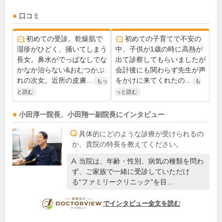
口コミ
初めての受診。乾燥肌で
初めての子育てで不安の
湿疹がひどく、掻いてしまう
中、子供が1歳の時に高熱が
長女。鼻水がでっぱなしでな
出て診察してもらいましたが
かなか治らない&おむつかぶ
会計後にも関わらず先生が声
れの次女。近所の皮膚...
をかけに来てくれたの...
もっ
も
と読む
っと読む
小田淳一
院長
、
小田翔一
副院長
にインタビュー
具体的にどのような診療が受けられるの
か、貴院の特長を教えてください。
当院は、年齢・性別、病気の種類を問わ
ず、ご家族で一緒に受診していただけ
る“ファミリークリニック”を目…
DOCTORVIEW
でインタビュー全文を読む