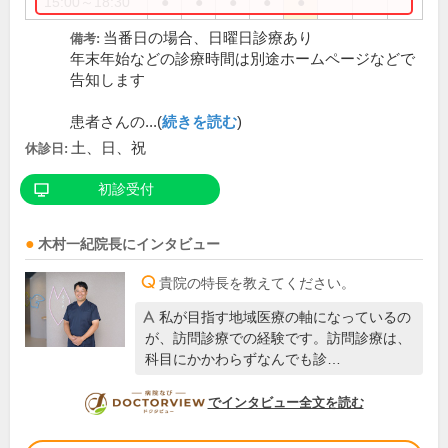
15:00～18:30
●
●
●
●
●
当番日の場合、日曜日診療あり
備考:
年末年始などの診療時間は別途ホームページなどで
告知します
患者さんの...(
続きを読む
)
土、日、祝
休診日:
初診受付
木村一紀
院長
にインタビュー
貴院の特長を教えてください。
私が目指す地域医療の軸になっているの
が、訪問診療での経験です。訪問診療は、
科目にかかわらずなんでも診…
DOCTORVIEW
でインタビュー全文を読む