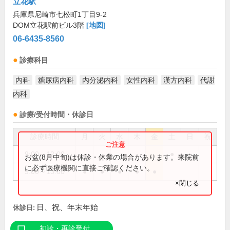
立花駅
兵庫県尼崎市七松町1丁目9-2
DOM立花駅前ビル3階
[地図]
06-6435-8560
診療科目
内科
糖尿病内科
内分泌内科
女性内科
漢方内科
代謝
内科
診療/受付時間・休診日
診療時間
月
火
水
木
金
土
日
祝
9:00～12:00
●
お盆(8月中旬)は休診・休業の場合があります。来院前
に必ず医療機関に直接ご確認ください。
9:00～13:00
●
●
●
●
●
×閉じる
日、祝、年末年始
休診日:
初診・再診受付