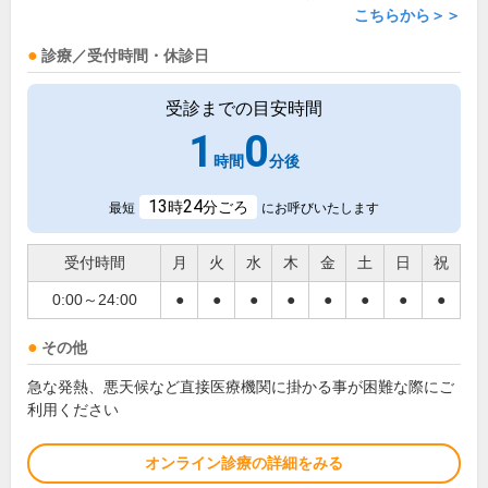
こちらから＞＞
診療／受付時間・休診日
受診までの目安時間
1
0
時間
分後
13
24
時
分ごろ
最短
にお呼びいたします
受付時間
月
火
水
木
金
土
日
祝
0:00～24:00
●
●
●
●
●
●
●
●
その他
急な発熱、悪天候など直接医療機関に掛かる事が困難な際にご
利用ください
オンライン診療の詳細をみる