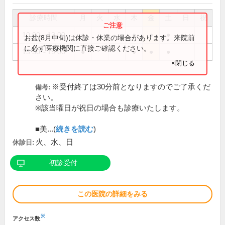
診療時間
月
火
水
木
金
土
日
祝
10:00～13:00
●
●
●
●
お盆(8月中旬)は休診・休業の場合があります。来院前
に必ず医療機関に直接ご確認ください。
15:30～19:00
●
●
●
●
×閉じる
※受付終了は30分前となりますのでご了承くだ
備考:
さい。
※該当曜日が祝日の場合も診療いたします。
■美...(
続きを読む
)
火、水、日
休診日:
初診受付
この医院の詳細をみる
※
アクセス数