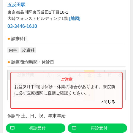
五反田駅
東京都品川区東五反田2丁目18-1
大崎フォレストビルディング1階
[地図]
03-3446-1610
診療科目
内科
皮膚科
診療/受付時間・休診日
診療時間
月
火
水
木
金
土
日
祝
9:00～12:30
●
●
●
●
●
お盆(8月中旬)は休診・休業の場合があります。来院前
に必ず医療機関に直接ご確認ください。
14:30～18:00
●
●
●
●
●
×閉じる
土、日、祝、年末年始
休診日:
初診受付
再診受付