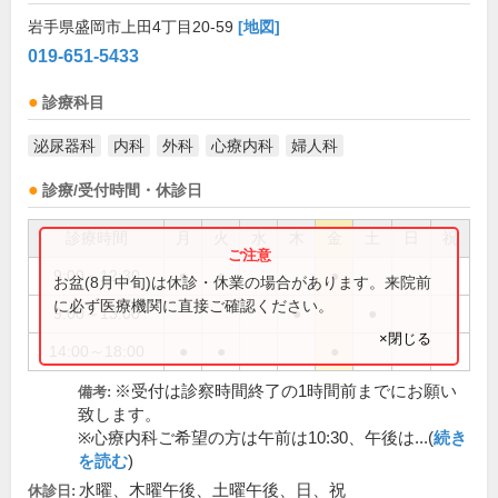
岩手県盛岡市上田4丁目20-59
[地図]
019-651-5433
診療科目
泌尿器科
内科
外科
心療内科
婦人科
診療/受付時間・休診日
診療時間
月
火
水
木
金
土
日
祝
9:00～12:30
●
●
●
お盆(8月中旬)は休診・休業の場合があります。来院前
に必ず医療機関に直接ご確認ください。
9:00～13:00
●
●
×閉じる
14:00～18:00
●
●
●
※受付は診察時間終了の1時間前までにお願い
備考:
致します。
※心療内科ご希望の方は午前は10:30、午後は...(
続き
を読む
)
水曜、木曜午後、土曜午後、日、祝
休診日: