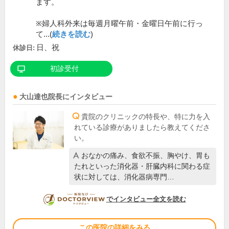
ます。
※婦人科外来は毎週月曜午前・金曜日午前に行っ
て...(
続きを読む
)
日、祝
休診日:
初診受付
大山達也
院長
にインタビュー
貴院のクリニックの特長や、特に力を入
れている診療がありましたら教えてくださ
い。
おなかの痛み、食欲不振、胸やけ、胃も
たれといった消化器・肝臓内科に関わる症
状に対しては、消化器病専門…
DOCTORVIEW
でインタビュー全文を読む
この医院の詳細をみる