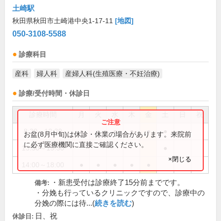
土崎駅
秋田県秋田市土崎港中央1-17-11
[地図]
050-3108-5588
診療科目
産科
婦人科
産婦人科(生殖医療・不妊治療)
診療/受付時間・休診日
診療時間
月
火
水
木
金
土
日
祝
8:30～12:30
●
●
●
●
●
●
お盆(8月中旬)は休診・休業の場合があります。来院前
に必ず医療機関に直接ご確認ください。
13:30～15:30
●
×閉じる
14:00～18:00
●
●
●
●
●
・新患受付は診療終了15分前までです。
備考:
・分娩も行っているクリニックですので、診療中の
分娩の際には待...(
続きを読む
)
日、祝
休診日: