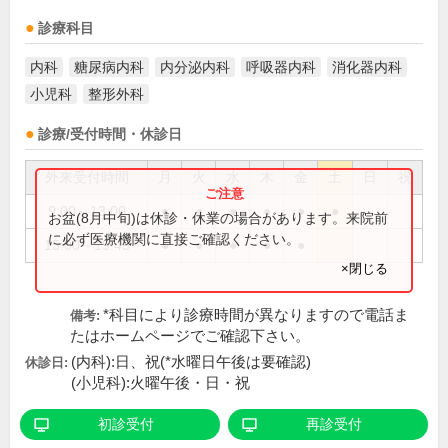
診療科目
内科
糖尿病内科
内分泌内科
呼吸器内科
消化器内科
小児科
整形外科
診療/受付時間・休診日
外来受付時間
月
火
水
木
金
土
日
祝
9:00～13:00
●
●
●
●
●
●
お盆(8月中旬)は休診・休業の場合があります。来院前
に必ず医療機関に直接ご確認ください。
15:00～19:45
●
●
●
●
●
×閉じる
*科目により診療時間が異なりますので電話ま
備考:
たはホームページでご確認下さい。
(内科):日、祝(*水曜日午後は要確認)
休診日:
(小児科):火曜午後・日・祝
初診受付
再診受付