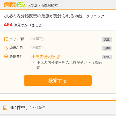
病院なび
人で選べる医院検索
小児の内分泌疾患の治療が受けられる
病院・クリニック
464
件見つかりました
(未指定)
エリア/駅
変更
(未指定)
診療科目
追加
小児内分泌疾患
詳細条件
変更
小児の内分泌疾患の治療が受けられる病
院
検索する
464
件中、
1～15件