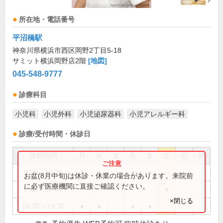
所在地・電話番号
平沼橋駅
神奈川県横浜市西区岡野2丁目5-18
サミット横浜岡野店2階
[地図]
045-548-9777
診療科目
小児科
小児外科
小児泌尿器科
小児アレルギー科
診療/受付時間・休診日
診療時間
月
火
水
木
金
土
日
祝
9:00～12:30
●
●
●
●
お盆(8月中旬)は休診・休業の場合があります。来院前
に必ず医療機関に直接ご確認ください。
9:00～13:00
●
×閉じる
15:30～18:30
●
●
●
●