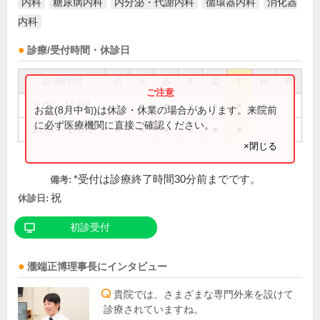
内科
糖尿病内科
内分泌・代謝内科
循環器内科
消化器
内科
診療/受付時間・休診日
診療時間
月
火
水
木
金
土
日
祝
9:00～12:00
●
●
●
●
●
●
●
お盆(8月中旬)は休診・休業の場合があります。来院前
に必ず医療機関に直接ご確認ください。
14:00～17:00
●
●
●
●
●
●
×閉じる
*受付は診療終了時間30分前までです。
備考:
祝
休診日:
初診受付
瀧端正博
理事長
にインタビュー
貴院では、さまざまな専門外来を設けて
診療されていますね。