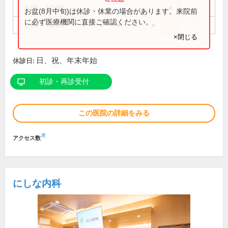
9:00～12:00
●
お盆(8月中旬)は休診・休業の場合があります。来院前
に必ず医療機関に直接ご確認ください。
9:00～13:00
●
●
●
●
●
×閉じる
日、祝、年末年始
休診日:
初診・再診受付
この医院の詳細をみる
※
アクセス数
にしな内科