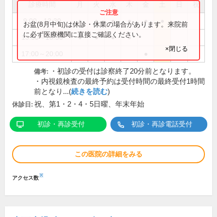
診療時間
月
火
水
木
金
土
日
祝
9:00～12:30
●
●
●
●
●
●
お盆(8月中旬)は休診・休業の場合があります。来院前
に必ず医療機関に直接ご確認ください。
13:30～18:30
●
●
●
●
×閉じる
17:00～20:00
●
・初診の受付は診察終了20分前となります。
備考:
・内視鏡検査の最終予約は受付時間の最終受付1時間
前となり...(
続きを読む
)
祝、第1・2・4・5日曜、年末年始
休診日:
初診・再診受付
初診・再診電話受付
この医院の詳細をみる
※
アクセス数