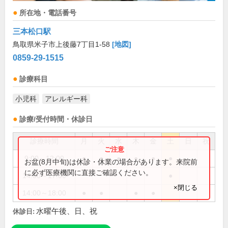
所在地・電話番号
三本松口駅
鳥取県米子市上後藤7丁目1-58
[地図]
0859-29-1515
診療科目
小児科
アレルギー科
診療/受付時間・休診日
診療時間
月
火
水
木
金
土
日
祝
9:00～12:00
●
●
●
●
●
●
お盆(8月中旬)は休診・休業の場合があります。来院前
に必ず医療機関に直接ご確認ください。
14:00～17:00
●
×閉じる
14:00～18:00
●
●
●
●
水曜午後、日、祝
休診日: