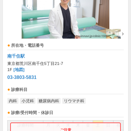
所在地・電話番号
南千住駅
東京都荒川区南千住5丁目21-7
1F
[地図]
03-3803-5831
診療科目
内科
小児科
糖尿病内科
リウマチ科
診療/受付時間・休診日
診療時間
月
火
水
木
金
土
日
祝