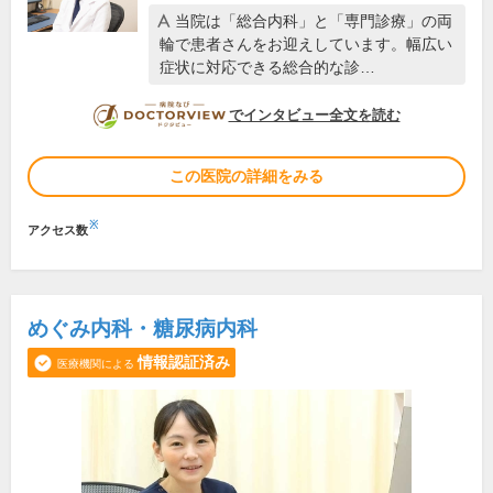
当院は「総合内科」と「専門診療」の両
輪で患者さんをお迎えしています。幅広い
症状に対応できる総合的な診…
DOCTORVIEW
でインタビュー全文を読む
この医院の詳細をみる
※
アクセス数
めぐみ内科・糖尿病内科
情報認証済み
医療機関による