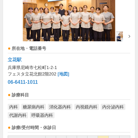
所在地・電話番号
立花駅
兵庫県尼崎市七松町1-2-1
フェスタ立花北館2階202
[地図]
06-6411-1011
診療科目
内科
糖尿病内科
消化器内科
内視鏡内科
内分泌内科
代謝内科
呼吸器内科
診療/受付時間・休診日