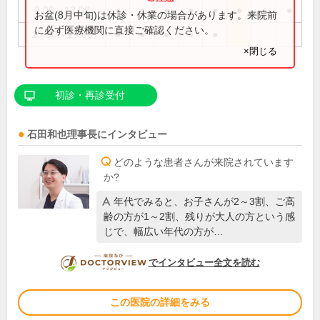
9:00～13:00
●
●
●
●
●
●
●
●
お盆(8月中旬)は休診・休業の場合があります。来院前
に必ず医療機関に直接ご確認ください。
15:00～19:00
●
●
●
●
●
×閉じる
初診・再診受付
石田和也
理事長
にインタビュー
どのような患者さんが来院されています
か?
年代でみると、お子さんが2～3割、ご高
齢の方が1～2割、残りが大人の方という感
じで、幅広い年代の方が…
DOCTORVIEW
でインタビュー全文を読む
この医院の詳細をみる