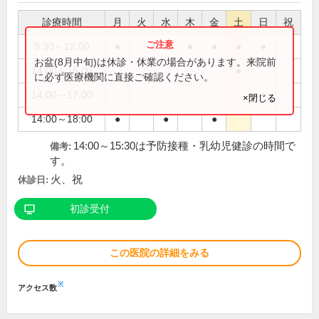
診療時間
月
火
水
木
金
土
日
祝
8:30～12:00
●
●
●
●
●
●
お盆(8月中旬)は休診・休業の場合があります。来院前
14:00～16:00
●
に必ず医療機関に直接ご確認ください。
14:00～17:00
●
×閉じる
14:00～18:00
●
●
●
14:00～15:30は予防接種・乳幼児健診の時間で
備考:
す。
火、祝
休診日:
初診受付
この医院の詳細をみる
※
アクセス数