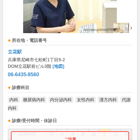
所在地・電話番号
立花駅
兵庫県尼崎市七松町1丁目9-2
DOM立花駅前ビル3階
[地図]
06-6435-8560
診療科目
内科
糖尿病内科
内分泌内科
女性内科
漢方内科
代謝
内科
診療/受付時間・休診日
診療時間
月
火
水
木
金
土
日
祝