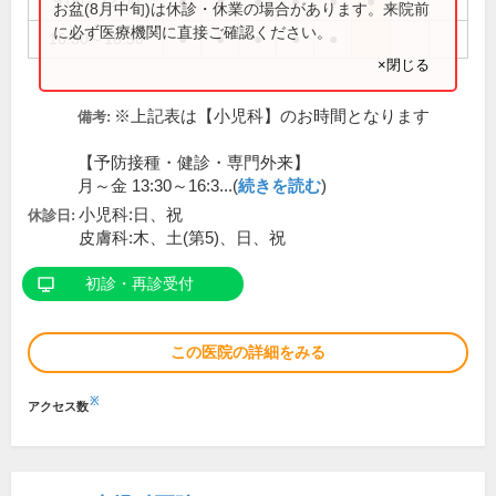
9:00～12:00
●
●
●
●
●
●
お盆(8月中旬)は休診・休業の場合があります。来院前
に必ず医療機関に直接ご確認ください。
16:30～18:30
●
●
●
●
●
×閉じる
※上記表は【小児科】のお時間となります
備考:
【予防接種・健診・専門外来】
月～金 13:30～16:3...(
続きを読む
)
小児科:日、祝
休診日:
皮膚科:木、土(第5)、日、祝
初診・再診受付
この医院の詳細をみる
※
アクセス数