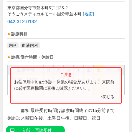
東京都国分寺市並木町3丁目23-2
そうごうメディカルモール国分寺並木町
[地図]
042-312-0132
診療科目
内科
血液内科
診療/受付時間・休診日
診療時間
月
火
水
木
金
土
日
祝
9:00～13:00
●
●
●
●
●
●
お盆(8月中旬)は休診・休業の場合があります。来院前
に必ず医療機関に直接ご確認ください。
15:00～19:00
●
●
●
●
×閉じる
最終受付時間は診察時間終了の15分前まで
備考:
木曜日午後、土曜日午後、日曜日、祝日
休診日:
初診・再診受付