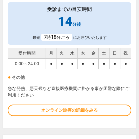
受診までの目安時間
14
分後
7
18
時
分ごろ
最短
にお呼びいたします
受付時間
月
火
水
木
金
土
日
祝
0:00～24:00
●
●
●
●
●
●
●
●
その他
急な発熱、悪天候など直接医療機関に掛かる事が困難な際にご
利用ください
オンライン診療の詳細をみる