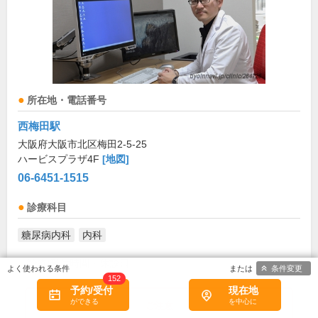
所在地・電話番号
西梅田駅
大阪府大阪市北区梅田2-5-25
ハービスプラザ4F
[地図]
06-6451-1515
診療科目
糖尿病内科
内科
診療/受付時間・休診日
条件変更
152
予約/受付
現在地
診療時間
月
火
水
木
金
土
日
祝