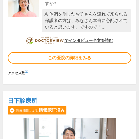
すか?
体調を崩したお子さんを連れて来られる
保護者の方は、みなさん本当に心配されて
いると思います。ですので「…
DOCTORVIEW
でインタビュー全文を読む
この医院の詳細をみる
※
アクセス数
日下診療所
情報認証済み
医療機関による