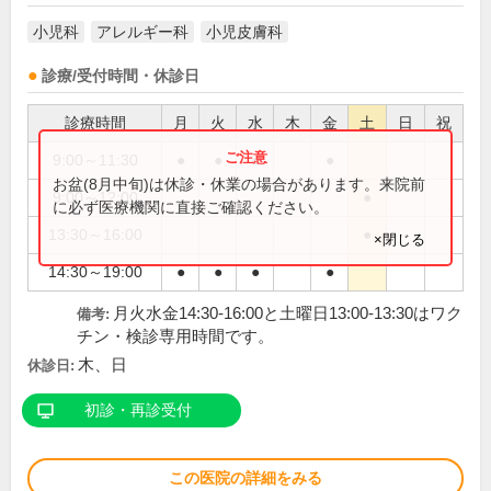
小児科
アレルギー科
小児皮膚科
診療/受付時間・休診日
診療時間
月
火
水
木
金
土
日
祝
9:00～11:30
●
●
●
●
お盆(8月中旬)は休診・休業の場合があります。来院前
9:00～12:00
●
に必ず医療機関に直接ご確認ください。
13:30～16:00
●
×閉じる
14:30～19:00
●
●
●
●
月火水金14:30-16:00と土曜日13:00-13:30はワク
備考:
チン・検診専用時間です。
木、日
休診日:
初診・再診受付
この医院の詳細をみる