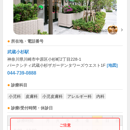
所在地・電話番号
武蔵小杉駅
神奈川県川崎市中原区小杉町2丁目228-1
パークシティ武蔵小杉ザガーデンタワーズウエスト1F
[地図]
044-739-0888
診療科目
小児科
皮膚科
小児皮膚科
アレルギー科
内科
診療/受付時間・休診日
診療時間
月
火
水
木
金
土
日
祝