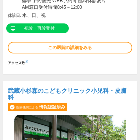
予約優先 WEB予約可 臨時休診あり
備考:
AM窓口受付時間8:45～12:00
水、日、祝
休診日:
初診・再診受付
この医院の詳細をみる
※
アクセス数
武蔵小杉森のこどもクリニック小児科・皮膚
科
情報認証済み
医療機関による