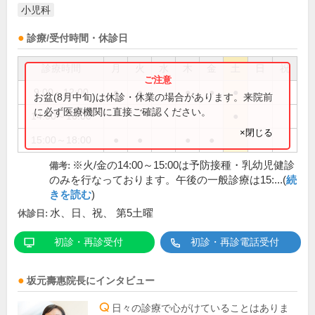
小児科
診療/受付時間・休診日
診療時間
月
火
水
木
金
土
日
祝
9:00～12:00
●
●
●
●
●
お盆(8月中旬)は休診・休業の場合があります。来院前
に必ず医療機関に直接ご確認ください。
14:00～16:00
●
×閉じる
15:00～18:00
●
●
●
●
※火/金の14:00～15:00は予防接種・乳幼児健診
備考:
のみを行なっております。午後の一般診療は15:...(
続
きを読む
)
水、日、祝、 第5土曜
休診日:
初診・再診受付
初診・再診電話受付
坂元壽惠
院長
にインタビュー
日々の診療で心がけていることはありま