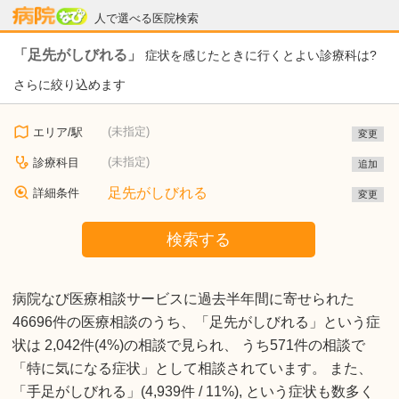
病院なび
人で選べる医院検索
「足先がしびれる」
症状を感じたときに行くとよい診療科は?
さらに絞り込めます
(未指定)
エリア/駅
変更
(未指定)
診療科目
追加
足先がしびれる
詳細条件
変更
検索する
病院なび医療相談サービスに過去半年間に寄せられた
46696件の医療相談のうち、「足先がしびれる」という症
状は 2,042件(4%)の相談で見られ、 うち571件の相談で
「特に気になる症状」として相談されています。 また、
「手足がしびれる」(4,939件 / 11%), という症状も数多く