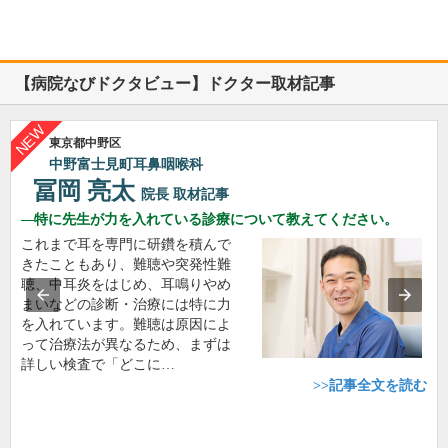
【病院なびドクタビュー】ドクター取材記事
東京都中野区
中野富士見町耳鼻咽喉科
冨岡 亮太
院長
取材記事
特に先生が力を入れている診療について教えてください。
これまで耳を専門に研鑽を積んで
きたこともあり、難聴や突発性難
聴、中耳炎をはじめ、耳鳴りやめ
まいなどの診断・治療には特に力
を入れています。難聴は原因によ
って治療法が異なるため、まずは
詳しい検査で「どこに…
>>記事全文を読む