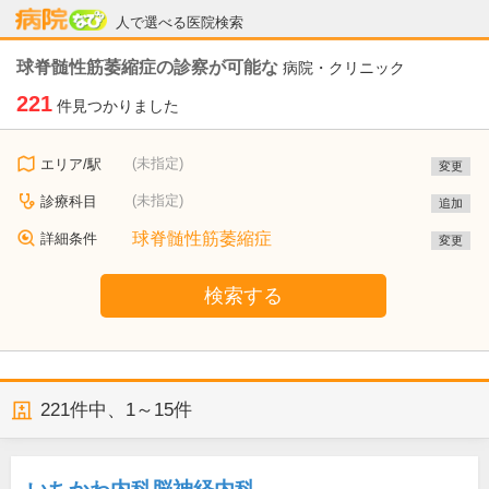
病院なび
人で選べる医院検索
球脊髄性筋萎縮症の診察が可能な
病院・クリニック
221
件見つかりました
(未指定)
エリア/駅
変更
(未指定)
診療科目
追加
球脊髄性筋萎縮症
詳細条件
変更
検索する
221
件中、
1～15件