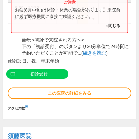
9:30～12:30
●
●
●
●
●
お盆(8月中旬)は休診・休業の場合があります。来院前
に必ず医療機関に直接ご確認ください。
14:00～17:00
●
●
●
●
×閉じる
<初診で来院される方へ>
備考:
下の「初診受付」のボタンより30分単位で24時間ご
予約いただくことが可能で...(
続きを読む
)
日、祝、年末年始
休診日:
初診受付
この医院の詳細をみる
※
アクセス数
須藤医院