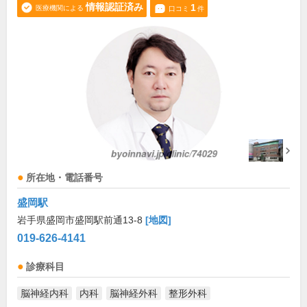
情報認証済み
1
医療機関による
口コミ
件
所在地・電話番号
盛岡駅
岩手県盛岡市盛岡駅前通13-8
[地図]
019-626-4141
診療科目
脳神経内科
内科
脳神経外科
整形外科