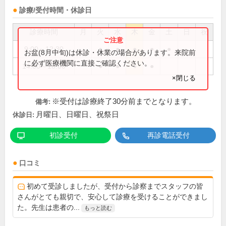
診療/受付時間・休診日
診療時間
月
火
水
木
金
土
日
祝
9:00～12:30
●
●
●
●
●
お盆(8月中旬)は休診・休業の場合があります。来院前
に必ず医療機関に直接ご確認ください。
14:00～18:00
●
●
●
●
×閉じる
※受付は診療終了30分前までとなります。
備考:
月曜日、日曜日、祝祭日
休診日:
初診受付
再診電話受付
口コミ
初めて受診しましたが、受付から診察までスタッフの皆
さんがとても親切で、安心して診療を受けることができまし
た。先生は患者の...
もっと読む