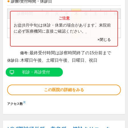
診療/受付時間・休診日
診療時間
月
火
水
木
金
土
日
祝
9:00～13:00
●
●
●
●
●
●
お盆(8月中旬)は休診・休業の場合があります。来院前
に必ず医療機関に直接ご確認ください。
15:00～19:00
●
●
●
●
×閉じる
最終受付時間は診察時間終了の15分前まで
備考:
木曜日午後、土曜日午後、日曜日、祝日
休診日:
初診・再診受付
この医院の詳細をみる
※
アクセス数