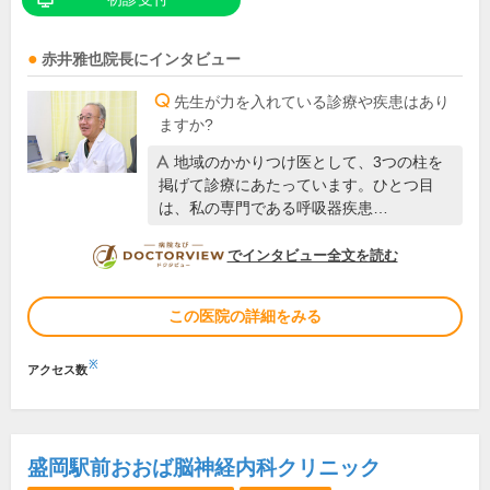
赤井雅也
院長
にインタビュー
先生が力を入れている診療や疾患はあり
ますか?
地域のかかりつけ医として、3つの柱を
掲げて診療にあたっています。ひとつ目
は、私の専門である呼吸器疾患…
DOCTORVIEW
でインタビュー全文を読む
この医院の詳細をみる
※
アクセス数
盛岡駅前おおば脳神経内科クリニック