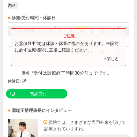
内科
診療/受付時間・休診日
診療時間
月
火
水
木
金
土
日
祝
9:00～12:00
●
●
●
●
●
●
●
お盆(8月中旬)は休診・休業の場合があります。来院前
に必ず医療機関に直接ご確認ください。
14:00～17:00
●
●
●
●
●
●
×閉じる
*受付は診療終了時間30分前までです。
備考:
祝
休診日:
初診受付
瀧端正博
理事長
にインタビュー
貴院では、さまざまな専門外来を設けて
診療されていますね。