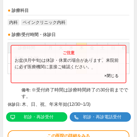
診療科目
内科
ペインクリニック内科
診療/受付時間・休診日
診療時間
月
火
水
木
金
土
日
祝
9:00～12:30
●
●
●
●
●
お盆(8月中旬)は休診・休業の場合があります。来院前
に必ず医療機関に直接ご確認ください。
14:00～17:00
●
●
●
●
×閉じる
※受付終了時間は診療時間終了の30分前までで
備考:
す。
木、日、祝、年末年始(12/30~1/3)
休診日:
初診・再診受付
初診・再診電話受付
この医院の詳細をみる