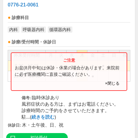
0776-21-0061
診療科目
内科
呼吸器内科
循環器内科
診療/受付時間・休診日
外来受付時間
月
火
水
木
金
土
日
祝
8:30～12:15
●
●
●
●
●
●
お盆(8月中旬)は休診・休業の場合があります。来院前
に必ず医療機関に直接ご確認ください。
16:00～18:45
●
●
●
●
×閉じる
臨時休診あり
備考:
風邪症状のある方は、まずはお電話ください。
診療時間のご予約をさせていただきます。
駐...(
続きを読む
)
木・土午後、日、祝
休診日:
初診受付