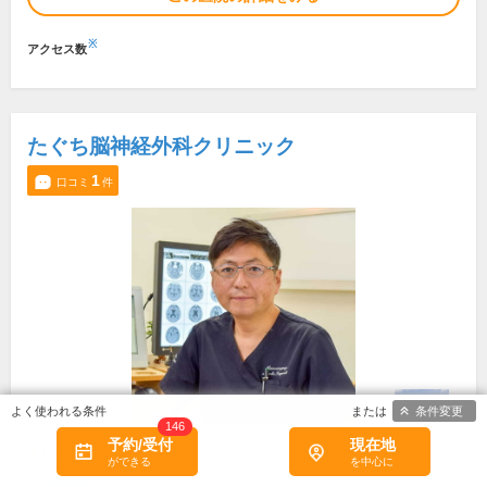
※
アクセス数
たぐち脳神経外科クリニック
1
口コミ
件
条件変更
146
予約/受付
現在地
所在地・電話番号