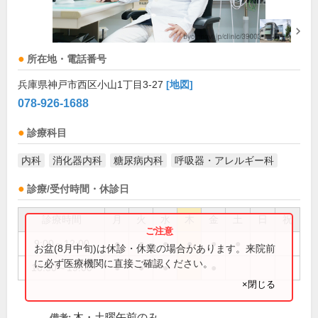
所在地・電話番号
兵庫県神戸市西区小山1丁目3-27
[地図]
078-926-1688
診療科目
内科
消化器内科
糖尿病内科
呼吸器・アレルギー科
診療/受付時間・休診日
診療時間
月
火
水
木
金
土
日
祝
9:00～12:00
●
●
●
●
●
●
お盆(8月中旬)は休診・休業の場合があります。来院前
に必ず医療機関に直接ご確認ください。
16:30～19:00
●
●
●
●
×閉じる
木・土曜午前のみ
備考: