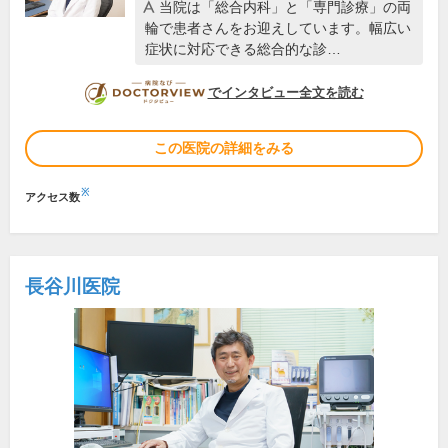
当院は「総合内科」と「専門診療」の両
輪で患者さんをお迎えしています。幅広い
症状に対応できる総合的な診…
DOCTORVIEW
でインタビュー全文を読む
この医院の詳細をみる
※
アクセス数
長谷川医院