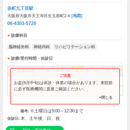
谷町九丁目駅
大阪府大阪市天王寺区生玉前町2-6
[地図]
06-4303-5720
診療科目
脳神経外科
神経内科
リハビリテーション科
診療/受付時間・休診日
診療時間
月
火
水
木
金
土
日
祝
9:00～12:30
●
●
●
●
●
お盆(8月中旬)は休診・休業の場合があります。来院前
に必ず医療機関に直接ご確認ください。
12:30～18:30
●
●
●
●
×閉じる
※土曜日は9:00～12:30まで
備考:
木、土午後、日、祝
休診日: