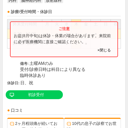
内科
脳神経内科
放射線科
診療/受付時間・休診日
外来受付時間
月
火
水
木
金
土
日
祝
8:30～12:00
●
●
●
●
●
●
お盆(8月中旬)は休診・休業の場合があります。来院前
に必ず医療機関に直接ご確認ください。
14:30～18:00
●
●
●
●
●
×閉じる
土曜AMのみ
備考:
受付/診療日時は科目により異なる
臨時休診あり
日、祝
休診日:
初診受付
口コミ
2ヶ月程頭痛が続いてお
10代の息子の診察でお世