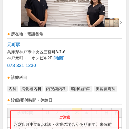
所在地・電話番号
元町駅
兵庫県神戸市中央区三宮町3-7-6
神戸元町ユニオンビル2F
[地図]
078-331-1230
診療科目
内科
消化器内科
内視鏡内科
脳神経内科
美容皮膚科
診療/受付時間・休診日
診療時間
月
火
水
木
金
土
日
祝
9:00～12:00
●
●
●
●
●
●
お盆(8月中旬)は休診・休業の場合があります。来院前