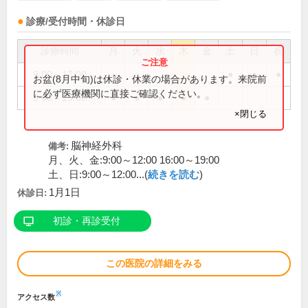
診療/受付時間・休診日
診療時間
月
火
水
木
金
土
日
祝
9:00～17:00
●
●
●
お盆(8月中旬)は休診・休業の場合があります。来院前
に必ず医療機関に直接ご確認ください。
9:00～19:00
●
●
●
●
●
×閉じる
脳神経外科
備考:
月、火、金:9:00～12:00 16:00～19:00
土、日:9:00～12:00...(
続きを読む
)
1月1日
休診日:
初診・再診受付
この医院の詳細をみる
※
アクセス数