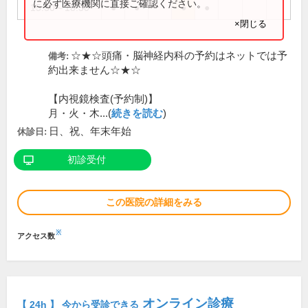
に必ず医療機関に直接ご確認ください。
15:30～18:30
●
●
●
●
×閉じる
☆★☆頭痛・脳神経内科の予約はネットでは予
備考:
約出来ません☆★☆
【内視鏡検査(予約制)】
月・火・木...(
続きを読む
)
日、祝、年末年始
休診日:
初診受付
この医院の詳細をみる
※
アクセス数
オンライン診療
【 24h 】 今から受診できる