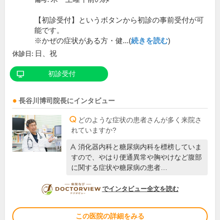
【初診受付】というボタンから初診の事前受付が可
能です。
※かぜの症状がある方・健...(
続きを読む
)
日、祝
休診日:
初診受付
長谷川博司
院長
にインタビュー
どのような症状の患者さんが多く来院さ
れていますか?
消化器内科と糖尿病内科を標榜していま
すので、やはり便通異常や胸やけなど腹部
に関する症状や糖尿病の患者…
DOCTORVIEW
でインタビュー全文を読む
この医院の詳細をみる