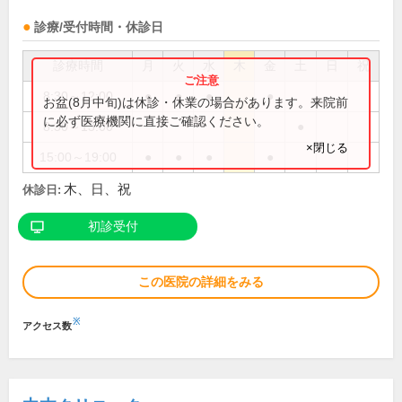
診療/受付時間・休診日
診療時間
月
火
水
木
金
土
日
祝
8:30～12:00
●
●
●
●
お盆(8月中旬)は休診・休業の場合があります。来院前
に必ず医療機関に直接ご確認ください。
8:30～13:00
●
×閉じる
15:00～19:00
●
●
●
●
木、日、祝
休診日:
初診受付
この医院の詳細をみる
※
アクセス数