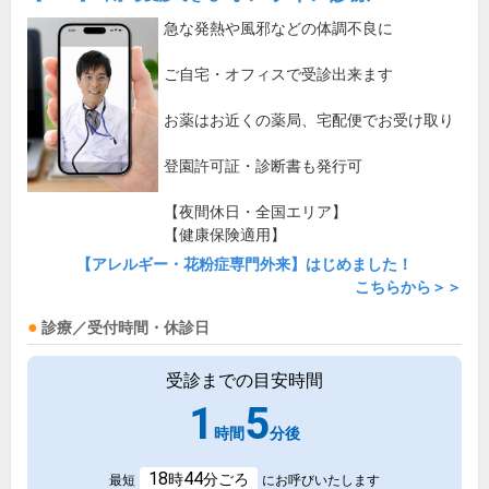
急な発熱や風邪などの体調不良に
ご自宅・オフィスで受診出来ます
お薬はお近くの薬局、宅配便でお受け取り
登園許可証・診断書も発行可
【夜間休日・全国エリア】
【健康保険適用】
【アレルギー・花粉症専門外来】はじめました！
こちらから＞＞
診療／受付時間・休診日
受診までの目安時間
1
5
時間
分後
18
44
時
分ごろ
最短
にお呼びいたします