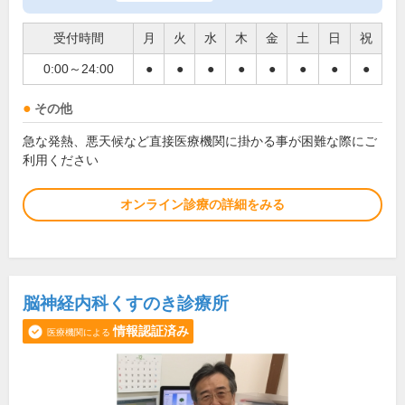
受付時間
月
火
水
木
金
土
日
祝
0:00～24:00
●
●
●
●
●
●
●
●
その他
急な発熱、悪天候など直接医療機関に掛かる事が困難な際にご
利用ください
オンライン診療の詳細をみる
脳神経内科くすのき診療所
情報認証済み
医療機関による