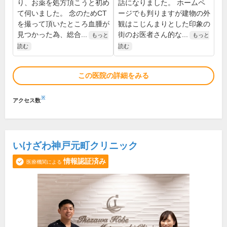
り、お薬を処方頂こうと初め
話になりました。 ホームペ
て伺いました。 念のためCT
ージでも判りますが建物の外
を撮って頂いたところ血腫が
観はこじんまりとした印象の
見つかった為、総合...
街のお医者さん的な...
もっと
もっと
読む
読む
この医院の詳細をみる
※
アクセス数
いけざわ神戸元町クリニック
情報認証済み
医療機関による