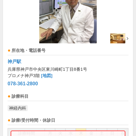
所在地・電話番号
神戸駅
兵庫県神戸市中央区東川崎町1丁目8番1号
プロメナ神戸3階
[地図]
078-361-2800
診療科目
神経内科
診療/受付時間・休診日
診療時間
月
火
水
木
金
土
日
祝