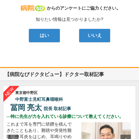
病院なび
からのアンケートにご協力ください。
知りたい情報は見つかりましたか?
はい
いいえ
【病院なびドクタビュー】ドクター取材記事
東京都中野区
中野富士見町耳鼻咽喉科
冨岡 亮太
院長
取材記事
特に先生が力を入れている診療について教えてください。
これまで耳を専門に研鑽を積んで
きたこともあり、難聴や突発性難
聴、中耳炎をはじめ、耳鳴りやめ