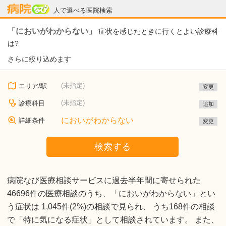
病院なび
人で選べる医院検索
「においがわからない」
症状を感じたときに行くとよい診療科
は?
さらに絞り込めます
(未指定)
エリア/駅
変更
(未指定)
診療科目
追加
においがわからない
詳細条件
変更
検索する
病院なび医療相談サービスに過去半年間に寄せられた
46696件の医療相談のうち、「においがわからない」とい
う症状は 1,045件(2%)の相談で見られ、 うち168件の相談
で「特に気になる症状」として相談されています。 また、