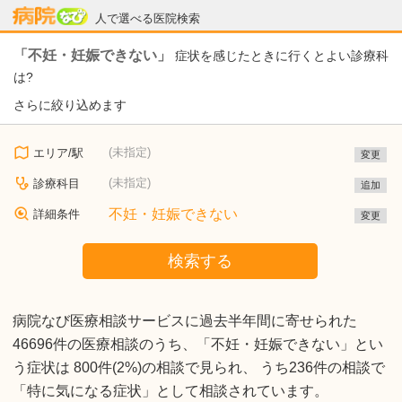
病院なび
人で選べる医院検索
「不妊・妊娠できない」
症状を感じたときに行くとよい診療科
は?
さらに絞り込めます
(未指定)
エリア/駅
変更
(未指定)
診療科目
追加
不妊・妊娠できない
詳細条件
変更
検索する
病院なび医療相談サービスに過去半年間に寄せられた
46696件の医療相談のうち、「不妊・妊娠できない」とい
う症状は 800件(2%)の相談で見られ、 うち236件の相談で
「特に気になる症状」として相談されています。