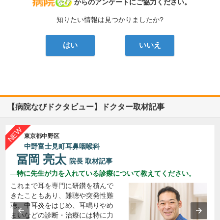
病院なび
からのアンケートにご協力ください。
知りたい情報は見つかりましたか?
はい
いいえ
【病院なびドクタビュー】ドクター取材記事
東京都中野区
中野富士見町耳鼻咽喉科
冨岡 亮太
院長
取材記事
特に先生が力を入れている診療について教えてください。
これまで耳を専門に研鑽を積んで
きたこともあり、難聴や突発性難
聴、中耳炎をはじめ、耳鳴りやめ
まいなどの診断・治療には特に力