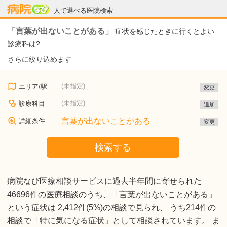
病院なび
人で選べる医院検索
「言葉が出ないことがある」
症状を感じたときに行くとよい
診療科は?
さらに絞り込めます
(未指定)
エリア/駅
変更
(未指定)
診療科目
追加
言葉が出ないことがある
詳細条件
変更
検索する
病院なび医療相談サービスに過去半年間に寄せられた
46696件の医療相談のうち、「言葉が出ないことがある」
という症状は 2,412件(5%)の相談で見られ、 うち214件の
相談で「特に気になる症状」として相談されています。 ま