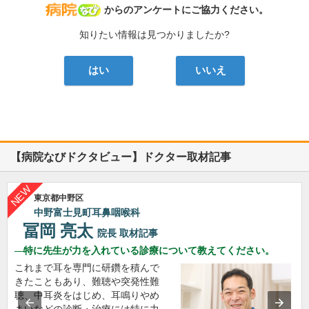
病院なび
からのアンケートにご協力ください。
知りたい情報は見つかりましたか?
はい
いいえ
【病院なびドクタビュー】ドクター取材記事
東京都中野区
中野富士見町耳鼻咽喉科
冨岡 亮太
院長
取材記事
特に先生が力を入れている診療について教えてください。
これまで耳を専門に研鑽を積んで
きたこともあり、難聴や突発性難
聴、中耳炎をはじめ、耳鳴りやめ