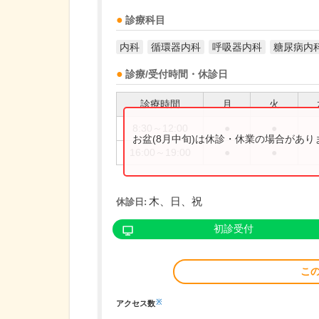
診療科目
内科
循環器内科
呼吸器内科
糖尿病内
診療/受付時間・休診日
診療時間
月
火
8:30～12:00
●
●
お盆(8月中旬)は休診・休業の場合があ
16:00～19:00
●
●
木、日、祝
休診日:
初診受付
こ
※
アクセス数