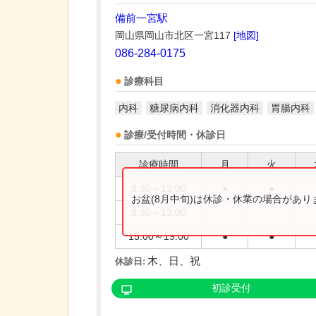
備前一宮駅
岡山県岡山市北区一宮117
[地図]
086-284-0175
診療科目
内科
糖尿病内科
消化器内科
胃腸内科
診療/受付時間・休診日
診療時間
月
火
8:30～12:00
●
●
お盆(8月中旬)は休診・休業の場合があ
8:30～13:00
15:00～19:00
●
●
木、日、祝
休診日:
初診受付