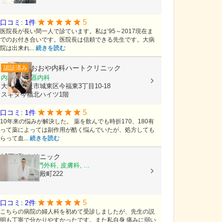
5
口コミ: 1件
医院長が長い間一人で診ています。私は’95～2017現在ま
でのお付き合いです。医院長は信頼できる先生です。大病
院は出来れ...
続きを読む
おおや内科ハートクリニック
認証済み
内科, 循環器内科
大阪府大阪市城東区今福東3丁目10-18
スギタ今福北ハイツ1階
5
口コミ: 1件
10年来の悩みが解決した。 薬を飲んでも時折170、180有
って薬によっては副作用が酷く悩んでいたが、処方しても
らって血...
続きを読む
城下町Lクリニック
乳腺外科, 肛門外科, 皮膚科, ...
島根県松江市殿町222
5
口コミ: 2件
こちらの病院の婦人科を初めて受診しましたが、先生の説
明も丁寧で分かりやすかったです。また私自身 痛みに弱い