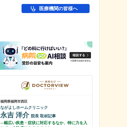
医療機関の皆様へ
医師(ドクター)の
福岡県福岡市西区
長野県松本市
ながよしホームクリニック
横田耳鼻咽喉科
永吉 洋介
横田 耕二
院長
取材記事
幅広い疾患・症状に対応するなか、特に力を入
横田先生のご経