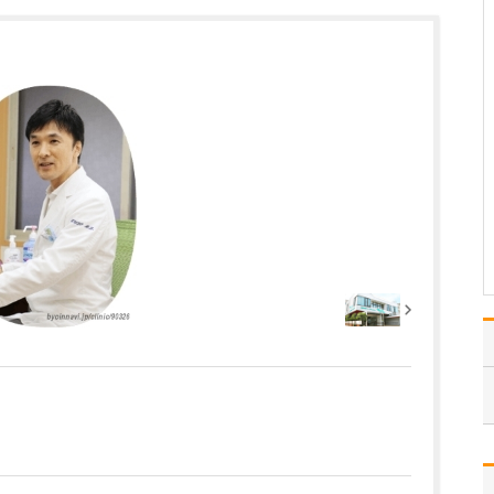
ください。
これまで耳を専門に研鑽
を積んできたこともあ
り、難聴や突発性難聴、
中耳炎をはじめ、耳鳴り
やめまいなどの診断・治
療には特に力を入れてい
ます。難聴は原因によっ
て治療法が異なるため、
まずは詳しい検査で「ど
こに…
>>記事全文を読む