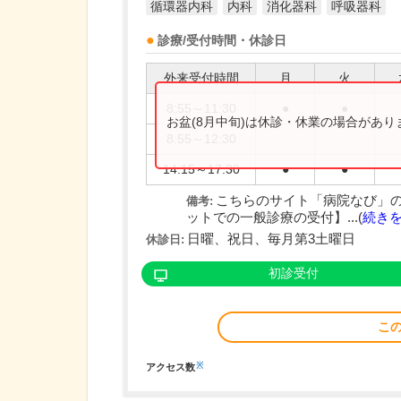
循環器内科
内科
消化器科
呼吸器科
診療/受付時間・休診日
外来受付時間
月
火
8:55～11:30
●
●
お盆(8月中旬)は休診・休業の場合があ
8:55～12:30
14:15～17:30
●
●
こちらのサイト「病院なび」
備考:
ットでの一般診療の受付】...(
続き
日曜、祝日、毎月第3土曜日
休診日:
初診受付
こ
※
アクセス数