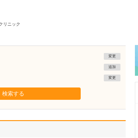
クリニック
変更
追加
変更
検索する
東京都中野区
中野富士見町耳鼻咽喉科
冨岡 亮太
院長
取材記事
特に先生が力を入れている診療について教えて