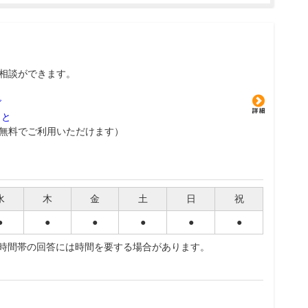
相談ができます。
グ
こと
無料でご利用いただけます）
水
木
金
土
日
祝
●
●
●
●
●
●
夜時間帯の回答には時間を要する場合があります。