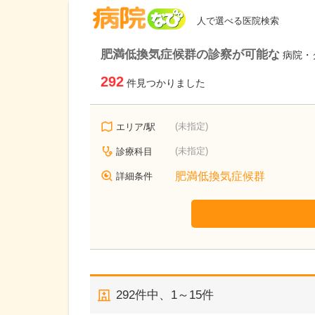
病院なび
人で選べる医院検索
肥満低換気症候群の診察が可能な
病院・
292
件見つかりました
(未指定)
エリア/駅
(未指定)
診療科目
肥満低換気症候群
詳細条件
292
件中、
1～15件