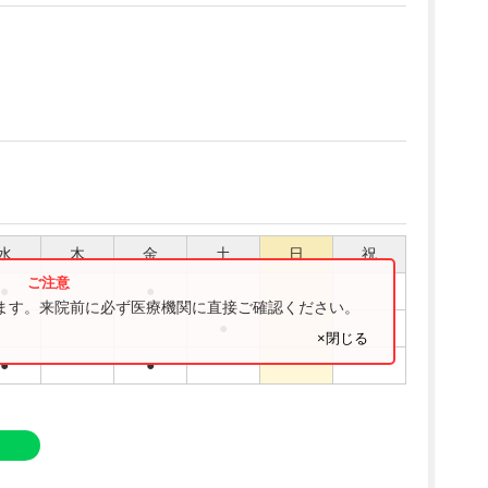
水
木
金
土
日
祝
●
●
ります。来院前に必ず医療機関に直接ご確認ください。
●
×閉じる
●
●