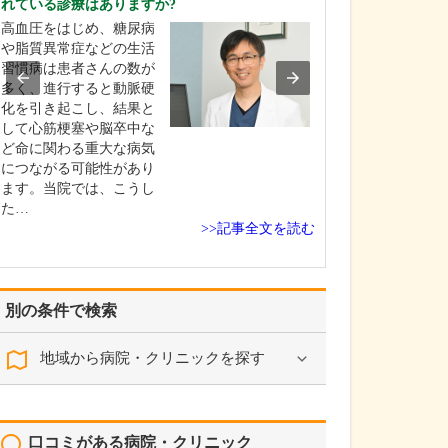
れている診療はありますか?
高校生の頃に医
高血圧をはじめ、糖尿病
し、信州大学医
や脂質異常症などの生活
学しました。卒
習慣病は患者さんの数が
修を経て、同大
多く、進行すると動脈硬
咽喉科に入局。
化を引き起こし、結果と
頭頸部外科を専
して心筋梗塞や脳卒中な
長野赤十字病院
ど命に関わる重大な病気
学病院、長野厚
につながる可能性があり
総合病院など県
ます。当院では、こうし
な医…
た…
>>記事全文を読む
別の条件で検索
地域から病院・クリニックを探す
口コミがある病院・クリニック