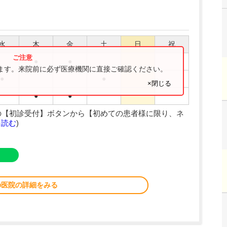
水
木
金
土
日
祝
●
●
ります。来院前に必ず医療機関に直接ご確認ください。
●
●
×閉じる
●
●
の【初診受付】ボタンから【初めての患者様に限り、ネ
を読む
)
の医院の詳細をみる