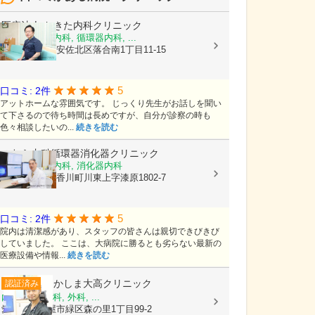
医療法人
おきた内科クリニック
内科, 消化器内科, 循環器内科, ...
広島県広島市安佐北区落合南1丁目11-15
5
口コミ: 2件
アットホームな雰囲気です。 じっくり先生がお話しを聞い
て下さるので待ち時間は長めですが、自分が診察の時も
色々相談したいの...
続きを読む
のむら内科循環器消化器クリニック
内科, 循環器内科, 消化器内科
香川県高松市香川町川東上字漆原1802-7
5
口コミ: 2件
院内は清潔感があり、スタッフの皆さんは親切できびきび
していました。 ここは、大病院に勝るとも劣らない最新の
医療設備や情報...
続きを読む
なかしま大高クリニック
認証済み
内科, 呼吸器科, 外科, ...
愛知県名古屋市緑区森の里1丁目99-2