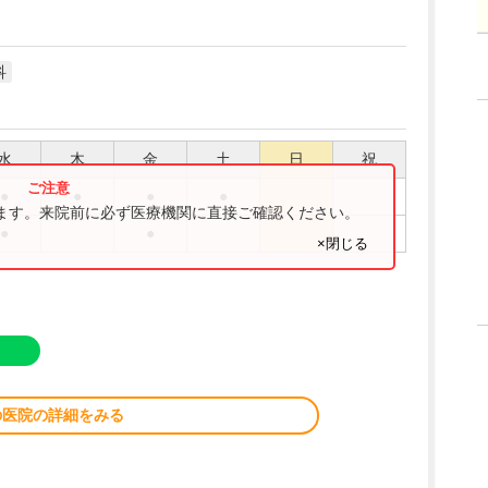
科
水
木
金
土
日
祝
●
●
●
●
ります。来院前に必ず医療機関に直接ご確認ください。
●
●
×閉じる
の医院の詳細をみる