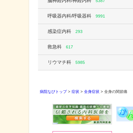
脳神経内科/神経内科
5387
呼吸器内科/呼吸器科
9991
感染症内科
293
救急科
617
リウマチ科
5985
病院なびトップ
>
症状
>
全身症状
>
全身の関節痛