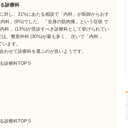
ください。
る診療科
当クリニック開業時に
に対し、31%にあたる相談で「内科」が医師からおす
「患者様の抱えている病
状を正確に診断し、質の
内科」(9%)でした。 「全身の筋肉痛」という症状 で
高い心の通いあった医療
療内科 」(13%)が受診すべき診療科として挙げられてい
を提供する」と基本理念
は、整形外科 (30%)が最も多く、 次いで「内科 」
を掲げました。患者さん
が納得・信頼できる医療
ています。
の提供、この想いは今も
合わせて診療科を選ぶのが良いようです。
変わっていません。おか
げ様…
診療科TOP 5
>>記事全文を読む
診療科TOP 5