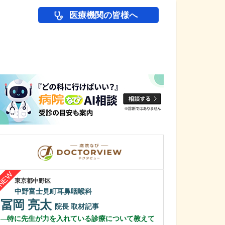
医療機関の皆様へ
医師(ドクター)の
東京都中野区
神奈川県横浜市磯子
中野富士見町耳鼻咽喉科
磯子みみはなの
冨岡 亮太
中崎 浩一
院長
取材記事
特に先生が力を入れている診療について教えて
特に、力を入れ