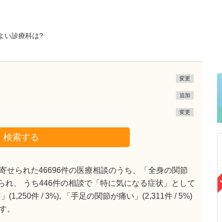
よい診療科は?
変更
追加
変更
検索する
せられた46696件の医療相談のうち、「全身の関節
広島県広島市南区
で見られ、 うち446件の相談で「特に気になる症状」として
啓愛クリニック
0件 / 3%), 「手足の関節が痛い」(2,311件 / 5%)
柿 音高
院長
取材記事
す。
先生が日々の診療で心掛けていることを教えて