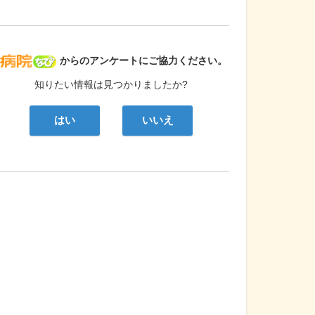
病院なび
からのアンケートにご協力ください。
知りたい情報は見つかりましたか?
はい
いいえ