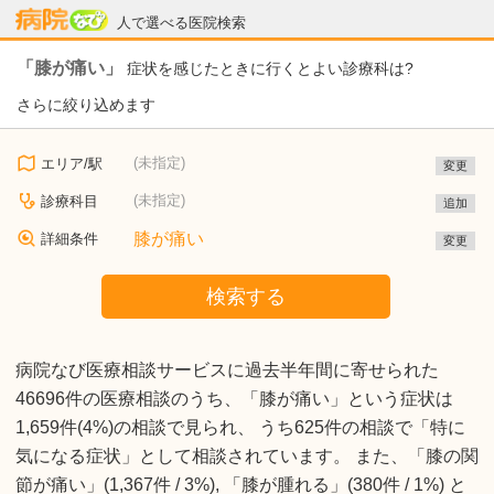
病院なび
人で選べる医院検索
「膝が痛い」
症状を感じたときに行くとよい診療科は?
さらに絞り込めます
(未指定)
エリア/駅
変更
(未指定)
診療科目
追加
膝が痛い
詳細条件
変更
検索する
病院なび医療相談サービスに過去半年間に寄せられた
46696件の医療相談のうち、「膝が痛い」という症状は
1,659件(4%)の相談で見られ、 うち625件の相談で「特に
気になる症状」として相談されています。 また、「膝の関
節が痛い」(1,367件 / 3%), 「膝が腫れる」(380件 / 1%) と