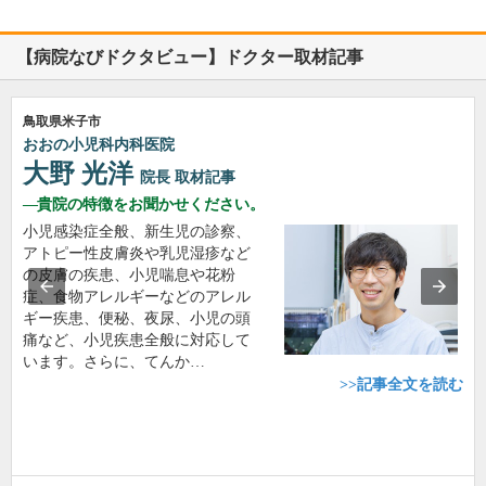
【病院なびドクタビュー】ドクター取材記事
鳥取県米子市
おおの小児科内科医院
大野 光洋
院長
取材記事
貴院の特徴をお聞かせください。
小児感染症全般、新生児の診察、
アトピー性皮膚炎や乳児湿疹など
の皮膚の疾患、小児喘息や花粉
症、食物アレルギーなどのアレル
ギー疾患、便秘、夜尿、小児の頭
痛など、小児疾患全般に対応して
います。さらに、てんか…
>>記事全文を読む