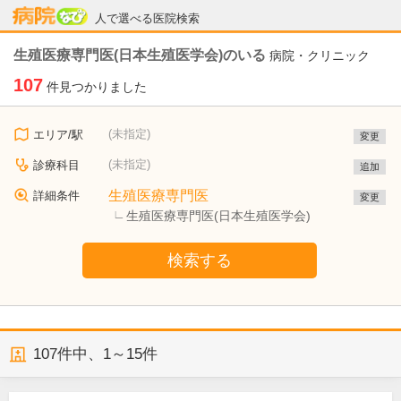
病院なび
人で選べる医院検索
生殖医療専門医(日本生殖医学会)のいる
病院・クリニック
107
件見つかりました
(未指定)
エリア/駅
変更
(未指定)
診療科目
追加
生殖医療専門医
詳細条件
変更
生殖医療専門医(日本生殖医学会)
検索する
107
件中、
1～15件