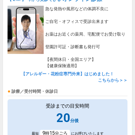
急な発熱や風邪などの体調不良に
ご自宅・オフィスで受診出来ます
お薬はお近くの薬局、宅配便でお受け取り
登園許可証・診断書も発行可
【夜間休日・全国エリア】
【健康保険適用】
【アレルギー・花粉症専門外来】はじめました！
こちらから＞＞
診療／受付時間・休診日
受診までの目安時間
20
分後
9
15
時
分ごろ
最短
にお呼びいたします