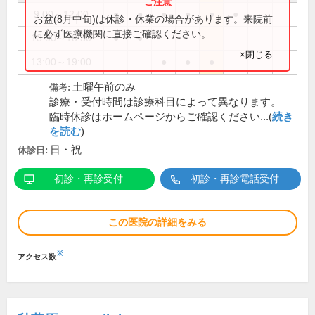
9:00～12:00
●
●
●
●
●
●
お盆(8月中旬)は休診・休業の場合があります。来院前
に必ず医療機関に直接ご確認ください。
13:00～18:30
●
●
×閉じる
13:00～19:00
●
●
●
土曜午前のみ
備考:
診療・受付時間は診療科目によって異なります。
臨時休診はホームページからご確認ください...(
続き
を読む
)
日・祝
休診日:
初診・再診受付
初診・再診電話受付
この医院の詳細をみる
※
アクセス数