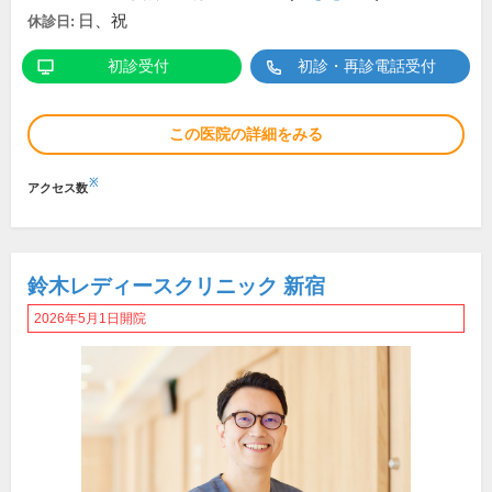
日、祝
休診日:
初診受付
初診・再診電話受付
この医院の詳細をみる
※
アクセス数
鈴木レディースクリニック 新宿
2026年5月1日開院