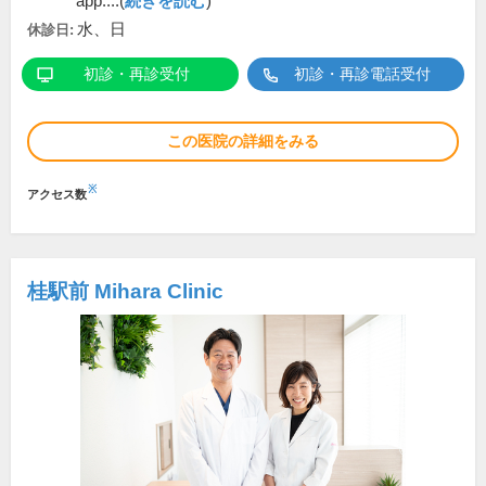
app....(
続きを読む
)
水、日
休診日:
初診・再診受付
初診・再診電話受付
この医院の詳細をみる
※
アクセス数
桂駅前 Mihara Clinic