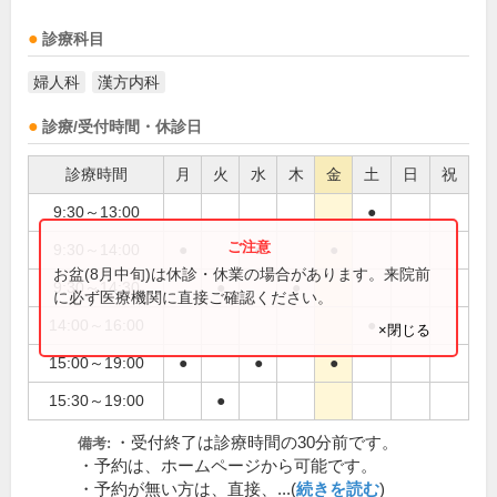
診療科目
婦人科
漢方内科
診療/受付時間・休診日
診療時間
月
火
水
木
金
土
日
祝
9:30～13:00
●
9:30～14:00
●
●
●
お盆(8月中旬)は休診・休業の場合があります。来院前
9:30～14:30
●
●
に必ず医療機関に直接ご確認ください。
14:00～16:00
●
×閉じる
15:00～19:00
●
●
●
15:30～19:00
●
・受付終了は診療時間の30分前です。
備考:
・予約は、ホームページから可能です。
・予約が無い方は、直接、...(
続きを読む
)