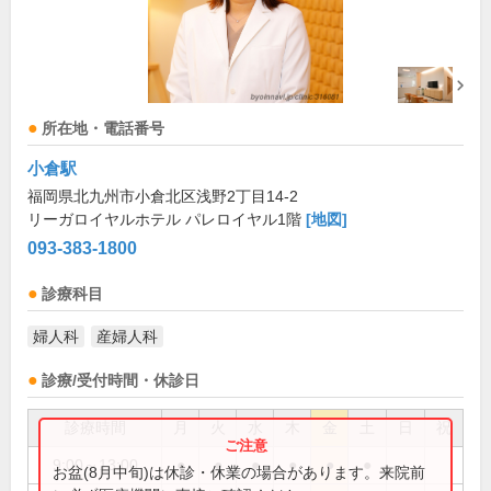
所在地・電話番号
小倉駅
福岡県北九州市小倉北区浅野2丁目14-2
リーガロイヤルホテル パレロイヤル1階
[地図]
093-383-1800
診療科目
婦人科
産婦人科
診療/受付時間・休診日
診療時間
月
火
水
木
金
土
日
祝
9:00～13:00
●
●
●
●
●
●
お盆(8月中旬)は休診・休業の場合があります。来院前