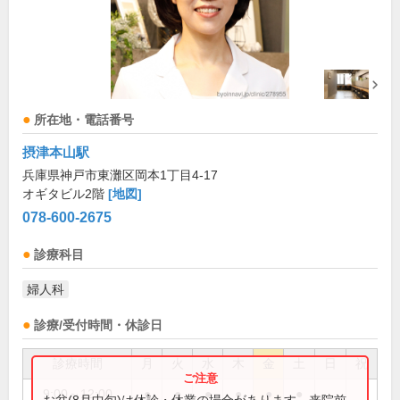
所在地・電話番号
摂津本山駅
兵庫県神戸市東灘区岡本1丁目4-17
オギタビル2階
[地図]
078-600-2675
診療科目
婦人科
診療/受付時間・休診日
診療時間
月
火
水
木
金
土
日
祝
9:00～12:00
●
●
●
●
●
●
お盆(8月中旬)は休診・休業の場合があります。来院前