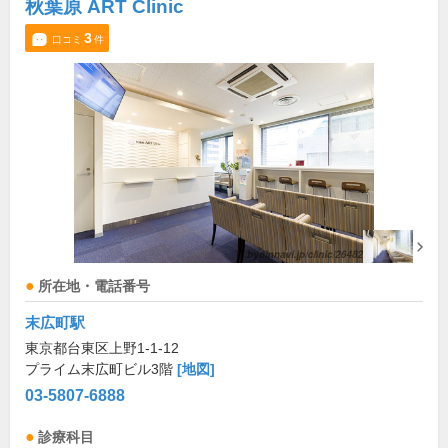
秋葉原 ART Clinic
3
口コミ
件
所在地・電話番号
末広町駅
東京都台東区上野1-1-12
プライム末広町ビル3階
[地図]
03-5807-6888
診療科目