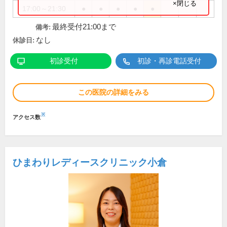
×閉じる
17:00～21:30
●
●
●
●
●
最終受付21:00まで
備考:
なし
休診日:
初診受付
初診・再診電話受付
この医院の詳細をみる
※
アクセス数
ひまわりレディースクリニック小倉