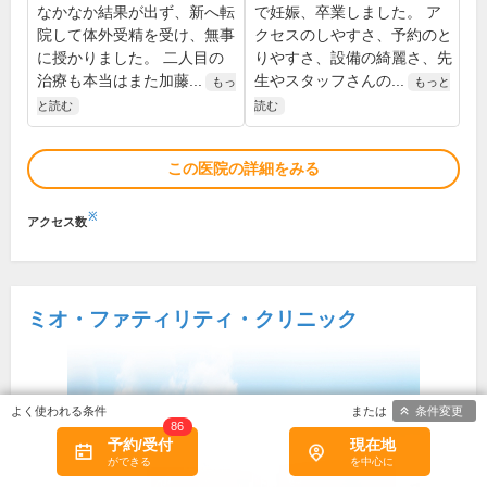
なかなか結果が出ず、新へ転
で妊娠、卒業しました。 ア
院して体外受精を受け、無事
クセスのしやすさ、予約のと
に授かりました。 二人目の
りやすさ、設備の綺麗さ、先
治療も本当はまた加藤...
生やスタッフさんの...
もっ
もっと
と読む
読む
この医院の詳細をみる
※
アクセス数
ミオ・ファティリティ・クリニック
条件変更
86
予約/受付
現在地