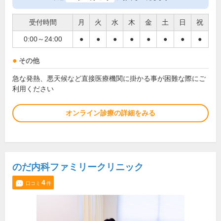
受付時間
月
火
水
木
金
土
日
祝
0:00～24:00
●
●
●
●
●
●
●
●
その他
急な発熱、悪天候など直接医療機関に掛かる事が困難な際にご
利用ください
オンライン診療の詳細をみる
のだ内科ファミリークリニック
4
口コミ
件