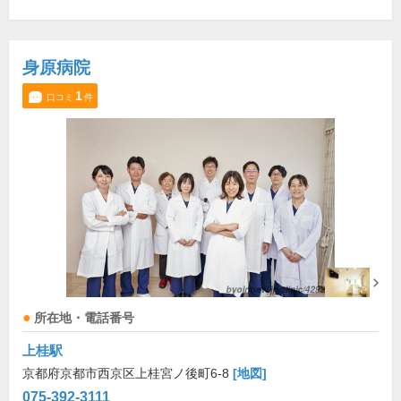
身原病院
1
口コミ
件
所在地・電話番号
上桂駅
京都府京都市西京区上桂宮ノ後町6-8
[地図]
075-392-3111