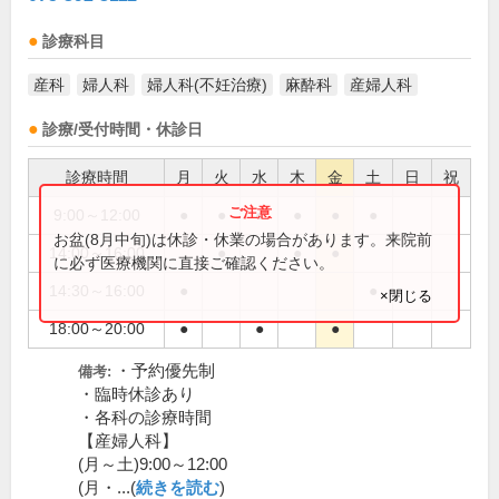
診療科目
産科
婦人科
婦人科(不妊治療)
麻酔科
産婦人科
診療/受付時間・休診日
診療時間
月
火
水
木
金
土
日
祝
9:00～12:00
●
●
●
●
●
●
お盆(8月中旬)は休診・休業の場合があります。来院前
14:00～16:00
●
●
●
に必ず医療機関に直接ご確認ください。
14:30～16:00
●
●
×閉じる
18:00～20:00
●
●
●
・予約優先制
備考:
・臨時休診あり
・各科の診療時間
【産婦人科】
(月～土)9:00～12:00
(月・...(
続きを読む
)