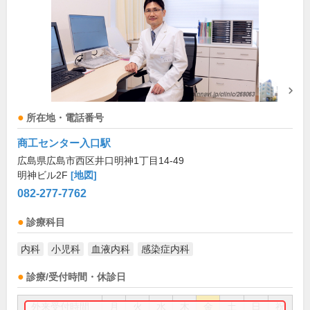
所在地・電話番号
商工センター入口駅
広島県広島市西区井口明神1丁目14-49
明神ビル2F
[地図]
082-277-7762
診療科目
内科
小児科
血液内科
感染症内科
診療/受付時間・休診日
外来受付時間
月
火
水
木
金
土
日
祝