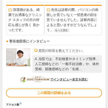
清潔感がある、綺
先生は診察の際、パソコンの画
麗でお洒落なクリニッ
面しか見ていなく一切患者の顔を
ク スタッフの方の対
見ていませんでした。診察内容に
応も感じが良く 良か
よると思いますがどうなんでしょ
ったです。
う...
もっと読む
菅谷進
院長
にインタビュー
貴院の特長を教えてください。
当院では、不妊検査やタイミング指導、
人工授精などの「一般不妊治療」や、体外
受精、顕微授精などの「生殖…
DOCTORVIEW
でインタビュー全文を読む
この医院の詳細をみる
※
アクセス数