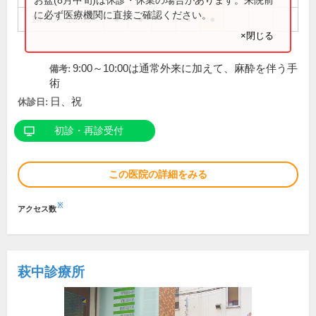
に必ず医療機関に直接ご確認ください。
14:00～18:00
●
●
●
●
×閉じる
9:00～10:00は通常外来に加えて、麻酔を伴う手
備考:
術
日、祝
休診日:
初診・再診受付
この医院の詳細をみる
※
アクセス数
萩中診療所