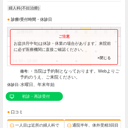
婦人科(不妊治療)
診療/受付時間・休診日
診療時間
月
火
水
木
金
土
日
祝
8:00～13:00
●
●
●
●
●
●
●
お盆(8月中旬)は休診・休業の場合があります。来院前
に必ず医療機関に直接ご確認ください。
14:30～17:00
●
●
●
×閉じる
14:30～19:00
●
●
・当院は予約制となっております。Webよりご
備考:
予約のうえ、ご来院ください。
水曜日、年末年始
休診日:
初診・再診受付
口コミ
一人目は近所の婦人科で
通院半年、体外受精3回目