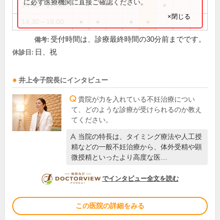
に必ず医療機関に直接ご確認ください。
14:30～17:00
●
×閉じる
14:30～18:00
●
●
●
●
受付時間は、診療最終時間の30分前までです。
備考:
日、祝
休診日:
井上令子
院長
にインタビュー
貴院が力を入れている不妊治療につい
て、どのような診療が受けられるのか教え
てください。
当院の特長は、タイミング療法や人工授
精などの一般不妊治療から、体外受精や顕
微授精といったより高度な医…
DOCTORVIEW
でインタビュー全文を読む
この医院の詳細をみる