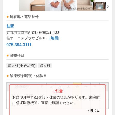
所在地・電話番号
桂駅
京都府京都市西京区桂南巽町133
桂オーエスプラザビル103
[地図]
075-394-3111
診療科目
婦人科(不妊治療)
婦人科
診療/受付時間・休診日
診療時間
月
火
水
木
金
土
日
祝
10:30～13:00
●
●
●
●
お盆(8月中旬)は休診・休業の場合があります。来院前
に必ず医療機関に直接ご確認ください。
15:00～19:00
●
●
×閉じる