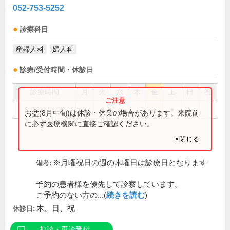
052-753-5252
診療科目
産婦人科
婦人科
診療/受付時間・休診日
診療時間
月
火
水
木
金
土
日
祝
9:00～18:00
●
●
●
●
●
お盆(8月中旬)は休診・休業の場合があります。来院前
に必ず医療機関に直接ご確認ください。
×閉じる
※月曜祝日の週の木曜日は診療日となります
備考:
予約の患者様を優先して診察しています。
ご予約のない方の...(
続きを読む
)
木、日、祝
休診日:
初診・再診受付