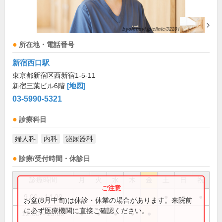
所在地・電話番号
新宿西口駅
東京都新宿区西新宿1-5-11
新宿三葉ビル6階
[地図]
03-5990-5321
診療科目
婦人科
内科
泌尿器科
診療/受付時間・休診日
診療時間
月
火
水
木
金
土
日
祝
9:00～14:00
●
●
●
お盆(8月中旬)は休診・休業の場合があります。来院前
に必ず医療機関に直接ご確認ください。
12:00～15:00
●
●
●
●
●