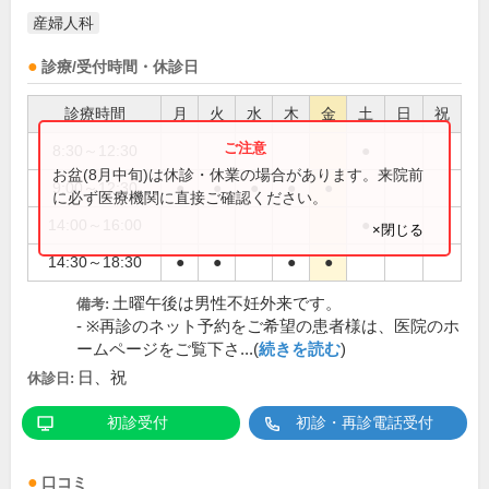
産婦人科
診療/受付時間・休診日
診療時間
月
火
水
木
金
土
日
祝
8:30～12:30
●
お盆(8月中旬)は休診・休業の場合があります。来院前
9:00～12:30
●
●
●
●
●
に必ず医療機関に直接ご確認ください。
14:00～16:00
●
×閉じる
14:30～18:30
●
●
●
●
土曜午後は男性不妊外来です。
備考:
- ※再診のネット予約をご希望の患者様は、医院のホ
ームページをご覧下さ...(
続きを読む
)
日、祝
休診日:
初診受付
初診・再診電話受付
口コミ