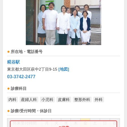
所在地・電話番号
糀谷駅
東京都大田区萩中2丁目9-15
[地図]
03-3742-2477
診療科目
内科
産婦人科
小児科
皮膚科
整形外科
外科
診療/受付時間・休診日
外来受付時間
月
火
水
木
金
土
日
祝