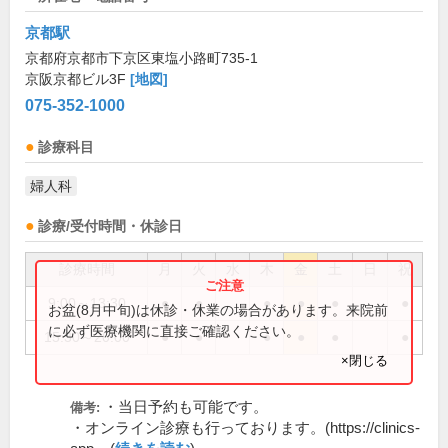
京都駅
京都府京都市下京区東塩小路町735-1
京阪京都ビル3F
[地図]
075-352-1000
診療科目
婦人科
診療/受付時間・休診日
診療時間
月
火
水
木
金
土
日
祝
9:00～13:30
●
●
●
●
●
●
お盆(8月中旬)は休診・休業の場合があります。来院前
に必ず医療機関に直接ご確認ください。
15:30～20:00
●
●
●
●
●
●
×閉じる
・当日予約も可能です。
備考:
・オンライン診療も行っております。(https://clinics-