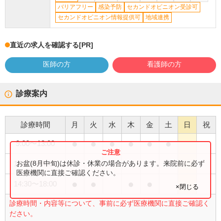
バリアフリー
感染予防
セカンドオピニオン受診可
セカンドオピニオン情報提供可
地域連携
直近の求人を確認する
[PR]
医師の方
看護師の方
診療案内
診療時間
月
火
水
木
金
土
日
祝
●
●
●
●
●
●
9:00
〜
13:00
●
お盆(8月中旬)は休診・休業の場合があります。来院前に必ず
14:30
〜
17:00
医療機関に直接ご確認ください。
●
●
●
●
14:30
〜
18:00
×閉じる
診療時間・内容等について、事前に必ず医療機関に直接ご確認く
ださい。