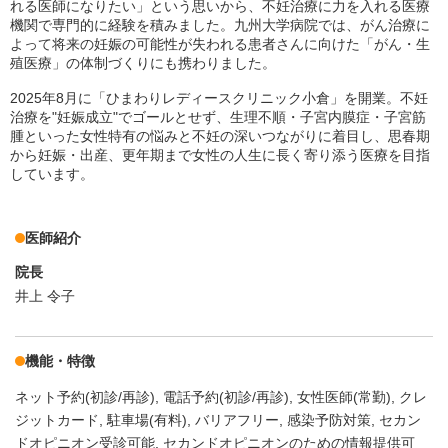
れる医師になりたい」という思いから、不妊治療に力を入れる医療
機関で専門的に経験を積みました。九州大学病院では、がん治療に
よって将来の妊娠の可能性が失われる患者さんに向けた「がん・生
殖医療」の体制づくりにも携わりました。
2025年8月に「ひまわりレディースクリニック小倉」を開業。不妊
治療を"妊娠成立"でゴールとせず、生理不順・子宮内膜症・子宮筋
腫といった女性特有の悩みと不妊の深いつながりに着目し、思春期
から妊娠・出産、更年期まで女性の人生に長く寄り添う医療を目指
しています。
医師紹介
院長
井上 令子
機能・特徴
ネット予約(初診/再診)
電話予約(初診/再診)
女性医師(常勤)
クレ
ジットカード
駐車場(有料)
バリアフリー
感染予防対策
セカン
ドオピニオン受診可能
セカンドオピニオンのための情報提供可