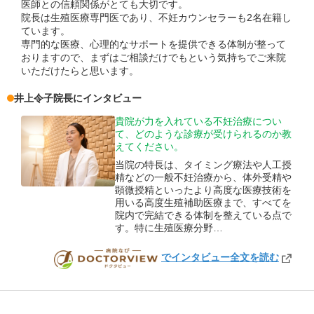
医師との信頼関係がとても大切です。
院長は生殖医療専門医であり、不妊カウンセラーも2名在籍し
ています。
専門的な医療、心理的なサポートを提供できる体制が整って
おりますので、まずはご相談だけでもという気持ちでご来院
いただけたらと思います。
井上令子
院長
にインタビュー
貴院が力を入れている不妊治療につい
て、どのような診療が受けられるのか教
えてください。
当院の特長は、タイミング療法や人工授
精などの一般不妊治療から、体外受精や
顕微授精といったより高度な医療技術を
用いる高度生殖補助医療まで、すべてを
院内で完結できる体制を整えている点で
す。特に生殖医療分野…
でインタビュー全文を読む
DOCTORVIEW