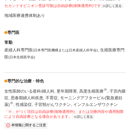
セカンドオピニオン受診可能
は自由診療(保険適用外)です
詳しく見る
地域医療連携体制あり
専門医
常勤
産婦人科専門医
生殖医療専門
(日本専門医機構または日本産婦人科学会)
医
(日本生殖医学会)
専門的な治療・特色
※
女性医師のいる産科/婦人科
更年期障害
高度生殖医療
子宮内膜
症
思春期婦人科疾患
不育症
モーニングアフターピル(緊急避妊
※
薬)
性感染症
子宮頸がんワクチン
インフルエンザワクチン
「※」がつく項目は自由診療(保険適用外)、または治療内容や適用制限
により自由診療となる場合があります。
詳しく見る
本情報に関するご注意