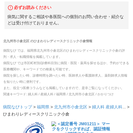
必ずお読みください
病気に関するご相談や各医院への個別のお問い合わせ・紹介な
どは受け付けておりません。
北九州市小倉北区
の
ひまわりレディースクリニック小倉
情報
病院なび では、
福岡県
北九州市小倉北区
の
ひまわりレディースクリニック小倉
の
評
判・求人・転職
情報を掲載しています。
病院なび では市区町村別/診療科目別に病院・医院・薬局を探せるほか、予約ができる
医療機関や、キーワードでの検索も可能です。
病院を探したい時、診療時間を調べたい時、医師求人や看護師求人、薬剤師求人情報
を知りたい時に便利です。
また、役立つ医療コラムなども掲載していますので、是非ご覧になってください。
関連キーワード:
婦人科 / 産婦人科 / 福岡県 / 北九州市小倉北区 / かかりつけ
病院なびトップ
>
福岡県
>
北九州市小倉北区
>
婦人科
産婦人科
... >
ひまわりレディースクリニック小倉