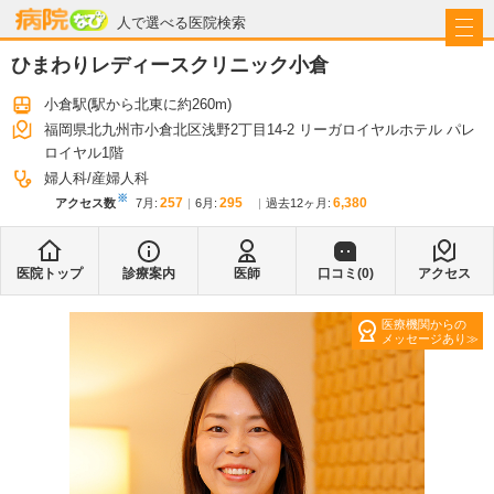
病院なび
人で選べる医院検索
ひまわりレディースクリニック小倉
小倉駅
(駅から
北東に約260m
)
福岡県北九州市小倉北区浅野2丁目14-2 リーガロイヤルホテル パレ
ロイヤル1階
婦人科
産婦人科
※
257
295
6,380
アクセス数
7月
:
6月
:
過去12ヶ月:
医院トップ
診療案内
医師
口コミ(
0
)
アクセス
医療機関からの
メッセージあり