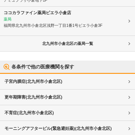
アミュプラザ小倉地下1F
ココカラファイン薬局ビエラ小倉店
薬局
福岡県北九州市小倉北区
浅野一丁目1番1号ビエラ小倉3F
北九州市小倉北区
の薬局一覧
各条件で他の医療機関を探す
子宮内膜症
(
北九州市小倉北区
)
更年期障害
(
北九州市小倉北区
)
不育症
(
北九州市小倉北区
)
モーニングアフターピル(緊急避妊薬)
(
北九州市小倉北区
)