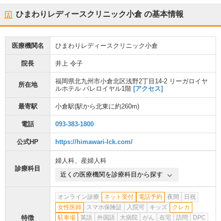
ひまわりレディースクリニック小倉
の基本情報
医療機関名
ひまわりレディースクリニック小倉
院長
井上 令子
福岡県北九州市小倉北区浅野2丁目14-2 リーガロイヤ
所在地
ルホテル パレロイヤル1階
[アクセス]
最寄駅
小倉駅
(駅から
北東に約260m
)
電話
093-383-1800
公式HP
https://himawari-lck.com/
婦人科
、
産婦人科
診療科目
近くの医療機関を診療科目から探す
オンライン診療
ネット受付
電話予約
夜間
日祝
女性医師
スマホ保険証
入院可
キッズ
クレカ
特徴
駐車場
英語
外国語
大病院
がん
在宅
訪問
DPC