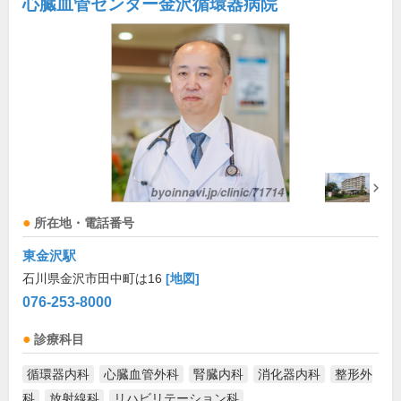
心臓血管センター金沢循環器病院
所在地・電話番号
東金沢駅
石川県金沢市田中町は16
[地図]
076-253-8000
診療科目
循環器内科
心臓血管外科
腎臓内科
消化器内科
整形外
科
放射線科
リハビリテーション科