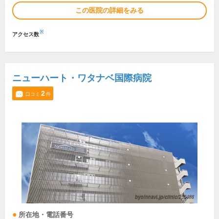
この医院の詳細をみる
※
アクセス数
ニューハート・ワタナベ国際病院
2
口コミ
件
所在地・電話番号