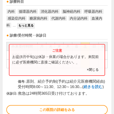
診療科目
内科
循環器内科
消化器内科
脳神経内科
呼吸器内科
感染症内科
糖尿病内科
代謝内科
内分泌内科
血液内
科
...
もっと見る
診療/受付時間・休診日
外来受付時間
月
火
水
木
金
土
日
祝
9:00～12:00
●
●
●
●
●
お盆(8月中旬)は休診・休業の場合があります。来院前
に必ず医療機関に直接ご確認ください。
13:30～17:00
●
●
●
●
●
×閉じる
原則、紹介予約制(予約は紹介元医療機関経由)
備考:
受付時間8:00～11:30、12:30～16:30...(
続きを読む
)
救急は24時間365日受け付けております。
休診日:
この医院の詳細をみる