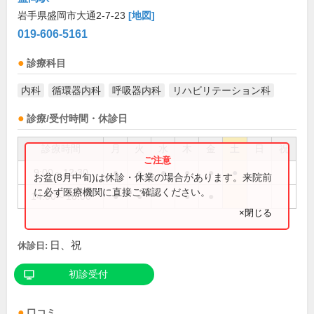
岩手県盛岡市大通2-7-23
[地図]
019-606-5161
診療科目
内科
循環器内科
呼吸器内科
リハビリテーション科
診療/受付時間・休診日
診療時間
月
火
水
木
金
土
日
祝
9:00～12:30
●
●
●
●
●
●
お盆(8月中旬)は休診・休業の場合があります。来院前
に必ず医療機関に直接ご確認ください。
14:00～18:00
●
●
●
●
×閉じる
日、祝
休診日:
初診受付
口コミ