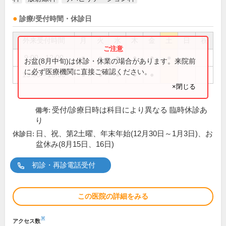
診療/受付時間・休診日
外来受付時間
月
火
水
木
金
土
日
祝
9:00～12:00
●
●
●
●
●
●
お盆(8月中旬)は休診・休業の場合があります。来院前
に必ず医療機関に直接ご確認ください。
13:00～16:00
●
●
●
●
●
×閉じる
受付/診療日時は科目により異なる 臨時休診あ
備考:
り
日、祝、第2土曜、年末年始(12月30日～1月3日)、お
休診日:
盆休み(8月15日、16日)
初診・再診電話受付
この医院の詳細をみる
※
アクセス数