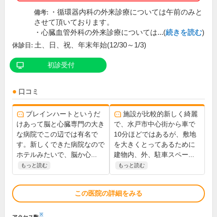
・循環器内科の外来診療については午前のみと
備考:
させて頂いております。
・心臓血管外科の外来診療については...(
続きを読む
)
土、日、祝、年末年始(12/30～1/3)
休診日:
初診受付
口コミ
ブレインハートというだ
施設が比較的新しく綺麗
けあって脳と心臓専門の大き
で、水戸市中心街から車で
な病院でこの辺では有名で
10分ほどではあるが、敷地
す。新しくできた病院なので
を大きくとってあるために
ホテルみたいで、脳か心...
建物内、外、駐車スペー...
もっと読む
もっと読む
この医院の詳細をみる
※