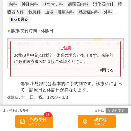
内科
神経内科
リウマチ科
循環器内科
消化器内科
呼
吸器内科
救急科
血液・腫瘍内科
感染症内科
外科
...
もっと見る
診療/受付時間・休診日
診療時間
月
火
水
木
金
土
日
祝
8:30～11:00
●
●
●
●
●
お盆(8月中旬)は休診・休業の場合があります。来院前
に必ず医療機関に直接ご確認ください。
13:00～15:00
●
●
●
●
●
×閉じる
小児部門は基本的に予約制です。診療科によっ
備考:
て、診療日と休診日が異なります。
土、日、祝、12/29～1/3
休診日:
条件変更
36
この医院の詳細をみる
予約/受付
現在地
※
アクセス数