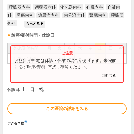
呼吸器内科
循環器内科
消化器内科
心臓内科
血液内
科
腫瘍内科
糖尿病内科
内分泌内科
腎臓内科
呼吸器
外科
...
もっと見る
診療/受付時間・休診日
外来受付時間
月
火
水
木
金
土
日
祝
8:30～11:00
●
●
●
●
●
お盆(8月中旬)は休診・休業の場合があります。来院前
に必ず医療機関に直接ご確認ください。
×閉じる
土、日、祝
休診日:
この医院の詳細をみる
※
アクセス数