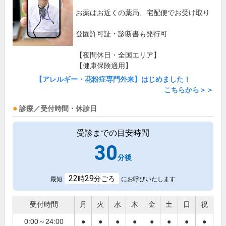
お薬はお近くの薬局、宅配便でお受け取り
登園許可証・診断書も発行可
【夜間休日・全国エリア】
【健康保険適用】
【アレルギー・花粉症専門外来】はじめました！
こちらから＞＞
診療／受付時間・休診日
受診までの目安時間
30
分後
22
29
時
分ごろ
最短
にお呼びいたします
受付時間
月
火
水
木
金
土
日
祝
0:00～24:00
●
●
●
●
●
●
●
●