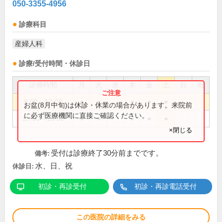
050-3355-4956
診療科目
産婦人科
診療/受付時間・休診日
診療時間
月
火
水
木
金
土
日
祝
9:00～13:00
●
●
●
●
●
お盆(8月中旬)は休診・休業の場合があります。来院前
に必ず医療機関に直接ご確認ください。
15:00～18:00
●
●
●
●
●
×閉じる
受付は診療終了30分前までです。
備考:
水、日、祝
休診日:
初診・再診受付
初診・再診電話受付
この医院の詳細をみる