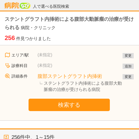
病院なび
人で選べる医院検索
ステントグラフト内挿術による腹部大動脈瘤の治療が受け
られる
病院・クリニック
256
件見つかりました
(未指定)
エリア/駅
変更
(未指定)
診療科目
追加
腹部ステントグラフト内挿術
詳細条件
変更
ステントグラフト内挿術による腹部大動
脈瘤の治療が受けられる病院
検索する
256
件中、
1～15件