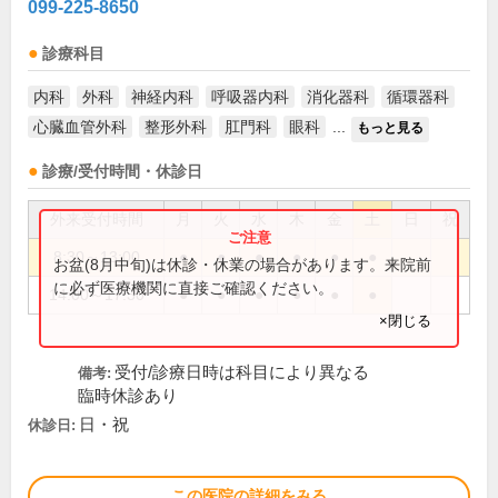
099-225-8650
診療科目
内科
外科
神経内科
呼吸器内科
消化器科
循環器科
心臓血管外科
整形外科
肛門科
眼科
...
もっと見る
診療/受付時間・休診日
外来受付時間
月
火
水
木
金
土
日
祝
8:30～13:00
●
●
●
●
●
●
お盆(8月中旬)は休診・休業の場合があります。来院前
に必ず医療機関に直接ご確認ください。
14:00～17:30
●
●
●
●
●
●
×閉じる
受付/診療日時は科目により異なる
備考:
臨時休診あり
日・祝
休診日:
この医院の詳細をみる