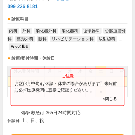
099-226-8181
診療科目
内科
外科
消化器外科
消化器科
循環器科
心臓血管外
科
整形外科
眼科
リハビリテーション科
放射線科
...
もっと見る
診療/受付時間・休診日
外来受付時間
月
火
水
木
金
土
日
祝
8:30～13:00
●
●
●
●
●
●
お盆(8月中旬)は休診・休業の場合があります。来院前
に必ず医療機関に直接ご確認ください。
14:00～17:30
●
●
●
●
●
●
×閉じる
救急は 365日24時間対応
備考:
土、日、祝
休診日: