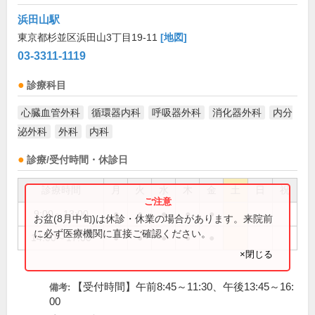
浜田山駅
東京都杉並区浜田山3丁目19-11
[地図]
03-3311-1119
診療科目
心臓血管外科
循環器内科
呼吸器外科
消化器外科
内分
泌外科
外科
内科
診療/受付時間・休診日
診療時間
月
火
水
木
金
土
日
祝
9:00～13:00
●
●
●
●
●
お盆(8月中旬)は休診・休業の場合があります。来院前
に必ず医療機関に直接ご確認ください。
14:00～17:00
●
●
●
●
●
×閉じる
【受付時間】午前8:45～11:30、午後13:45～16:
備考:
00