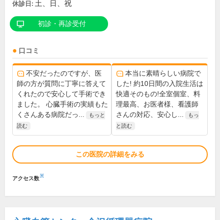
土、日、祝
休診日:
初診・再診受付
口コミ
不安だったのですが、医
本当に素晴らしい病院で
師の方が質問に丁寧に答えて
した! 約10日間の入院生活は
くれたので安心して手術でき
快適そのもの!全室個室、料
ました。 心臓手術の実績もた
理最高、お医者様、看護師
くさんある病院だっ...
さんの対応、安心し...
もっと
もっ
読む
と読む
この医院の詳細をみる
※
アクセス数