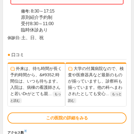
8:30～17:15
備考:
原則紹介予約制
受付8:30～11:00
臨時休診あり
土、日、祝
休診日:
口コミ
外来は、待ち時間が長く
大学の付属病院なので、検
予約時間から、&#9352;時
査や医療器具など最新のもの
間位は、いつも待ちます。
が揃っていますし、診察科も
入院は、病棟の看護師さん
揃っています。他の科へまわ
と若いDrがとても親...
されたとしても安心...
もっ
もっと
と読む
読む
この医院の詳細をみる
※
アクセス数