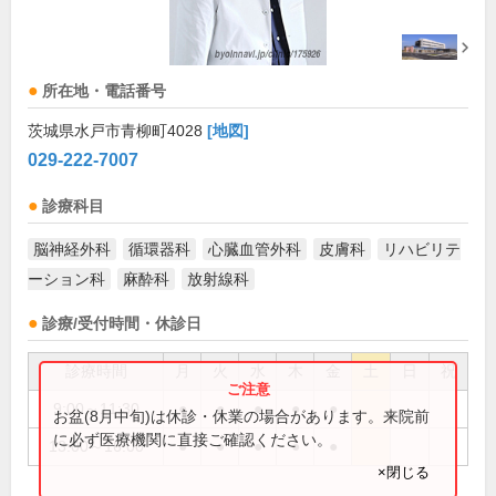
所在地・電話番号
茨城県水戸市青柳町4028
[地図]
029-222-7007
診療科目
脳神経外科
循環器科
心臓血管外科
皮膚科
リハビリテ
ーション科
麻酔科
放射線科
診療/受付時間・休診日
診療時間
月
火
水
木
金
土
日
祝
9:00～11:30
●
●
●
●
●
お盆(8月中旬)は休診・休業の場合があります。来院前
に必ず医療機関に直接ご確認ください。
13:00～16:00
●
●
●
●
●
×閉じる