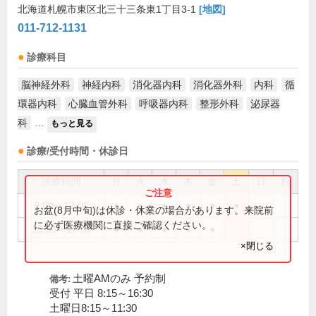
北海道札幌市東区北三十三条東1丁目3-1
[地図]
011-712-1131
診療科目
脳神経外科
神経内科
消化器内科
消化器外科
内科
循
環器内科
心臓血管外科
呼吸器内科
整形外科
泌尿器
科
...
もっと見る
診療/受付時間・休診日
診療時間
月
火
水
木
金
土
日
祝
9:00～12:00
●
●
●
●
●
●
お盆(8月中旬)は休診・休業の場合があります。来院前
に必ず医療機関に直接ご確認ください。
13:30～17:00
●
●
●
●
●
×閉じる
土曜AMのみ 予約制
備考:
受付 平日 8:15～16:30
土曜日8:15～11:30