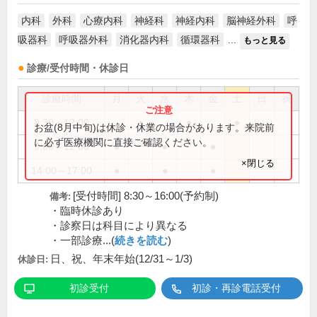
内科
外科
心療内科
神経科
神経内科
脳神経外科
呼
吸器科
呼吸器外科
消化器内科
循環器科
...
もっと見る
診療/受付時間・休診日
診療時間
月
火
水
木
金
土
日
祝
8:30～12:00
●
●
●
お盆(8月中旬)は休診・休業の場合があります。来院前
に必ず医療機関に直接ご確認ください。
9:00～12:00
●
●
●
×閉じる
14:00～17:00
●
●
●
[受付時間] 8:30～16:00(予約制)
備考:
・臨時休診あり
・診察日は科目により異なる
・一部診療...(
続きを読む
)
日、祝、年末年始(12/31～1/3)
休診日:
初診受付
初診・再診電話受付