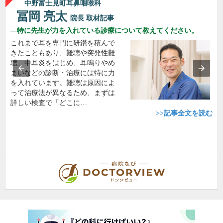
中野富士見町耳鼻咽喉科
冨岡 亮太
院長
取材記事
特に先生が力を入れている診療について教えてください。
これまで耳を専門に研鑽を積んで
きたこともあり、難聴や突発性難
聴、中耳炎をはじめ、耳鳴りやめ
まいなどの診断・治療には特に力
を入れています。難聴は原因によ
って治療法が異なるため、まずは
詳しい検査で「どこに…
>>記事全文を読む