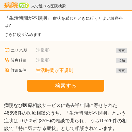
病院なび
人で選べる医院検索
「生活時間が不規則」
症状を感じたときに行くとよい診療科
は?
さらに絞り込めます
(未指定)
エリア/駅
変更
(未指定)
診療科目
追加
生活時間が不規則
詳細条件
変更
検索する
病院なび医療相談サービスに過去半年間に寄せられた
46696件の医療相談のうち、「生活時間が不規則」という
症状は 16,505件(35%)の相談で見られ、 うち10526件の相
談で「特に気になる症状」として相談されています。