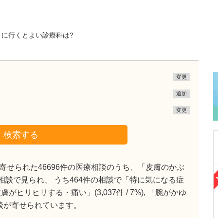
きに行くとよい診療科は?
変更
追加
変更
検索する
せられた46696件の医療相談のうち、「皮膚のかぶ
京都府京都市右京区
)の相談で見られ、 うち464件の相談で「特に気になる症
清水医院
リヒリする・痛い」(3,037件 / 7%), 「腕がかゆ
清水 導臣
院長
取材記事
多く相談が寄せられています。
診療に際して、どのような点に注力されていま