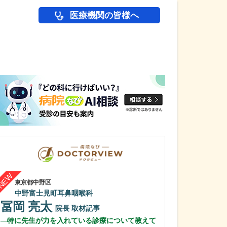
医療機関の皆様へ
医師(ドクター)の
東京都中野区
富山県富山市
中野富士見町耳鼻咽喉科
ふるた皮ふ科ひ
冨岡 亮太
古田 秀勝
院長
取材記事
特に先生が力を入れている診療について教えて
日々の診療で心