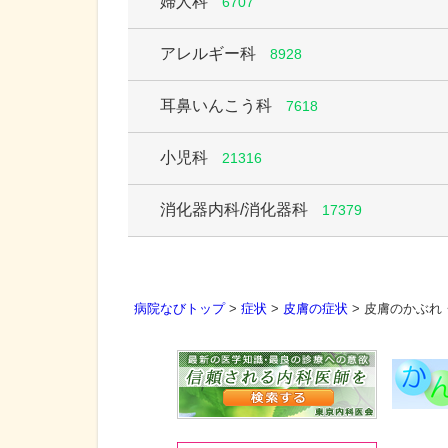
婦人科
6707
アレルギー科
8928
耳鼻いんこう科
7618
小児科
21316
消化器内科/消化器科
17379
病院なびトップ
>
症状
>
皮膚の症状
>
皮膚のかぶれ