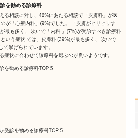
すか?
診を勧める診療科
大切にしているのは、
える相談に対し、46%にあたる相談で「皮膚科」が医
「どんな患者さんも受け
入れる」という姿勢で
のが「心療内科」(9%)でした。 「皮膚がヒリヒリす
す。「どの科を受診すれ
)が最も多く、 次いで「内科 」(7%)が受診すべき診療科
ばよいかわからない」と
いう症状 では、皮膚科 (39%)が最も多く、 次いで
迷っていたり、「専門外
だから診られない」と他
として挙げられています。
院で断られたご経験があ
る症状に合わせて診療科を選ぶのが良いようです。
る患者さんは、体のつら
さに加…
を勧める診療科TOP 5
>>記事全文を読む
受診を勧める診療科TOP 5