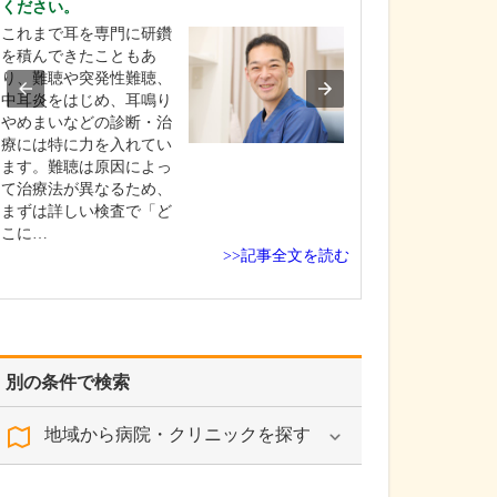
ください。
い。
これまで耳を専門に研鑽
患者さんの命に
を積んできたこともあ
性腫瘍の早期発
り、難聴や突発性難聴、
かりつけ医とし
中耳炎をはじめ、耳鳴り
な責務だと考え
やめまいなどの診断・治
真剣に取り組ん
療には特に力を入れてい
す。例えば、血
ます。難聴は原因によっ
前立腺がんの指
て治療法が異なるため、
PSA(前立腺特異
まずは詳しい検査で「ど
異常など、初期
こに…
>>記事全文を読む
別の条件で検索
地域から病院・クリニックを探す