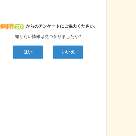
病院なび
からのアンケートにご協力ください。
知りたい情報は見つかりましたか?
はい
いいえ