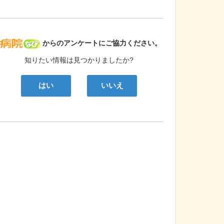
病院なび
からのアンケートにご協力ください。
知りたい情報は見つかりましたか?
はい
いいえ