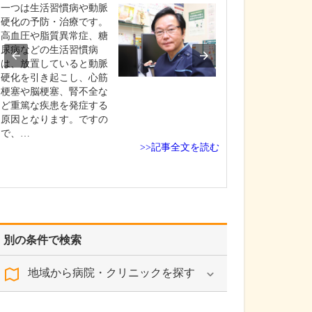
一つは生活習慣病や動脈
当院は、私が生
硬化の予防・治療です。
1958年(昭和33年
高血圧や脂質異常症、糖
科医だった私の
尿病などの生活習慣病
しました。開院
は、放置していると動脈
医院と自宅が同
硬化を引き起こし、心筋
にあり、私は、
梗塞や脳梗塞、腎不全な
遊び場のように
ど重篤な疾患を発症する
てきたんです(笑)。
原因となります。ですの
年(昭和4…
で、…
>>記事全文を読む
別の条件で検索
地域から病院・クリニックを探す