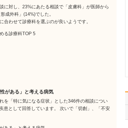
ください。
談に対し、23%にあたる相談で「皮膚科」が医師から
これまで耳を専門に研鑽
成外科」(14%)でした。
を積んできたこともあ
り、難聴や突発性難聴、
に合わせて診療科を選ぶのが良いようです。
中耳炎をはじめ、耳鳴り
やめまいなどの診断・治
る診療科TOP 5
療には特に力を入れてい
ます。難聴は原因によっ
て治療法が異なるため、
まずは詳しい検査で「ど
こに…
>>記事全文を読む
性がある」と考える病気
れを「特に気になる症状」とした346件の相談につい
る疾患として回答しています。 次いで「切創」、「不安
がある」と考える病気