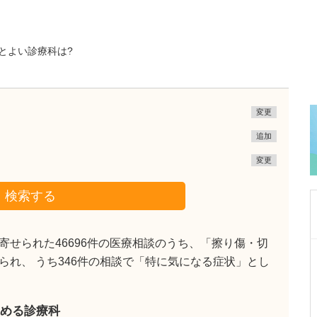
とよい診療科は?
変更
追加
変更
検索する
せられた46696件の医療相談のうち、「擦り傷・切
東京都中野区
で見られ、 うち346件の相談で「特に気になる症状」とし
中野富士見町耳鼻咽喉科
冨岡 亮太
院長
取材記事
特に先生が力を入れている診療について教えて
める診療科