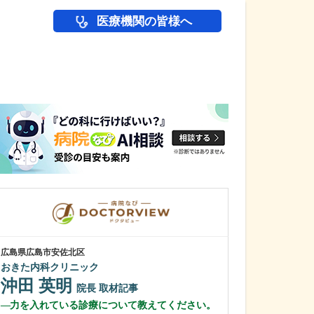
医療機関の皆様へ
医師(ドクター)の
広島県広島市安佐北区
東京都世田谷区
おきた内科クリニック
天下堂医院
沖田 英明
雨宮 明文
院長
取材記事
力を入れている診療について教えてください。
医師を志したき