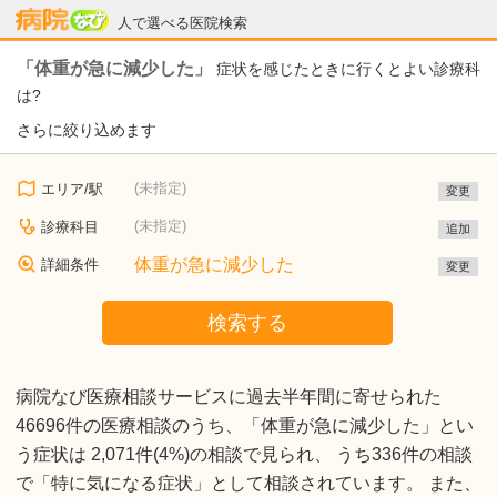
病院なび
人で選べる医院検索
「体重が急に減少した」
症状を感じたときに行くとよい診療科
は?
さらに絞り込めます
(未指定)
エリア/駅
変更
(未指定)
診療科目
追加
体重が急に減少した
詳細条件
変更
検索する
病院なび医療相談サービスに過去半年間に寄せられた
46696件の医療相談のうち、「体重が急に減少した」とい
う症状は 2,071件(4%)の相談で見られ、 うち336件の相談
で「特に気になる症状」として相談されています。 また、