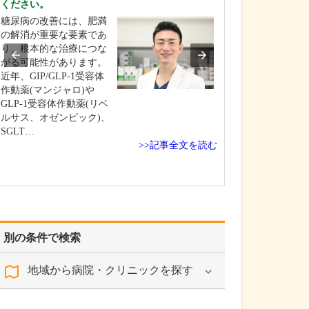
ください。
診療にあたるな
糖尿病の改善には、肥満
はありますか?
の解消が重要な要素であ
注力しているの
り、根本的な治療につな
全をはじめとす
がる可能性があります。
疾患の診療です
近年、GIP/GLP-1受容体
とは、心臓のポ
作動薬(マンジャロ)や
が低下し、全身
GLP-1受容体作動薬(リベ
血液を送り出せ
ルサス、オゼンピック)、
ことで、息切れ
SGLT…
み、倦怠感など
>>記事全文を読む
引き起こす病気
行す…
別の条件で検索
地域から病院・クリニックを探す