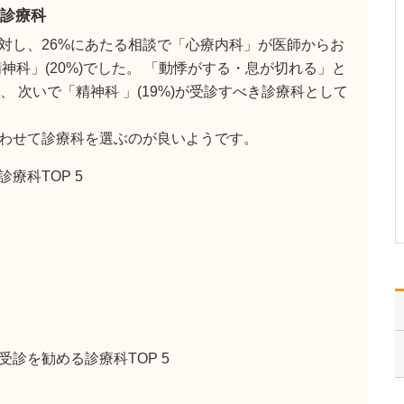
ください。
診療科
これまで耳を専門に研鑽
対し、26%にあたる相談で「心療内科」が医師からお
を積んできたこともあ
り、難聴や突発性難聴、
神科」(20%)でした。 「動悸がする・息が切れる」と
中耳炎をはじめ、耳鳴り
く、 次いで「精神科 」(19%)が受診すべき診療科として
やめまいなどの診断・治
療には特に力を入れてい
ます。難聴は原因によっ
わせて診療科を選ぶのが良いようです。
て治療法が異なるため、
まずは詳しい検査で「ど
療科TOP 5
こに…
>>記事全文を読む
診を勧める診療科TOP 5