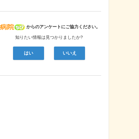
病院なび
からのアンケートにご協力ください。
知りたい情報は見つかりましたか?
はい
いいえ