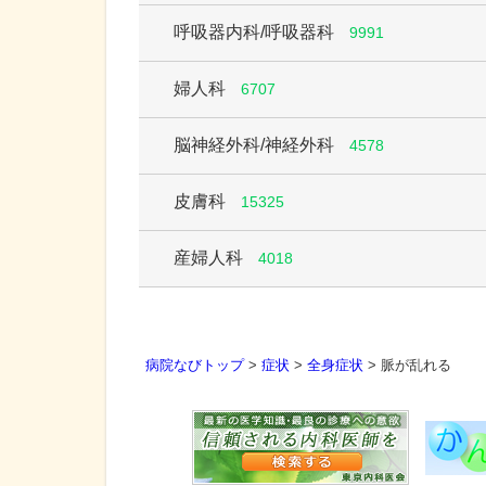
呼吸器内科/呼吸器科
9991
婦人科
6707
脳神経外科/神経外科
4578
皮膚科
15325
産婦人科
4018
病院なびトップ
>
症状
>
全身症状
>
脈が乱れる