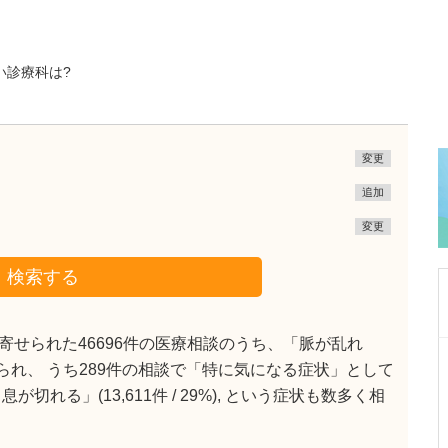
い診療科は?
変更
追加
変更
検索する
せられた46696件の医療相談のうち、「脈が乱れ
東京都中野区
で見られ、 うち289件の相談で「特に気になる症状」として
中野富士見町耳鼻咽喉科
れる」(13,611件 / 29%), という症状も数多く相
冨岡 亮太
院長
取材記事
特に先生が力を入れている診療について教えて