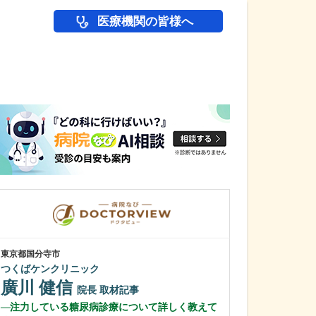
医療機関の皆様へ
医師(ドクター)の
東京都国分寺市
神奈川県川崎市麻生
つくばケンクリニック
新百合ヶ丘龍ク
龍 祥之助
廣川 健信
院長
取材記事
龍 彩香
注力している糖尿病診療について詳しく教えて
副院