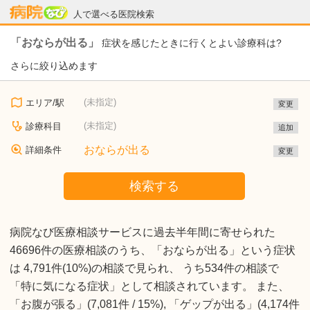
病院なび
人で選べる医院検索
「おならが出る」
症状を感じたときに行くとよい診療科は?
さらに絞り込めます
(未指定)
エリア/駅
変更
(未指定)
診療科目
追加
おならが出る
詳細条件
変更
検索する
病院なび医療相談サービスに過去半年間に寄せられた
46696件の医療相談のうち、「おならが出る」という症状
は 4,791件(10%)の相談で見られ、 うち534件の相談で
「特に気になる症状」として相談されています。 また、
「お腹が張る」(7,081件 / 15%), 「ゲップが出る」(4,174件