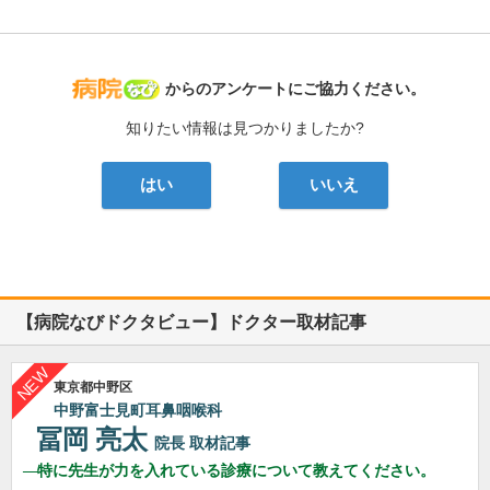
病院なび
からのアンケートにご協力ください。
知りたい情報は見つかりましたか?
はい
いいえ
【病院なびドクタビュー】ドクター取材記事
東京都中野区
中野富士見町耳鼻咽喉科
冨岡 亮太
院長
取材記事
特に先生が力を入れている診療について教えてください。