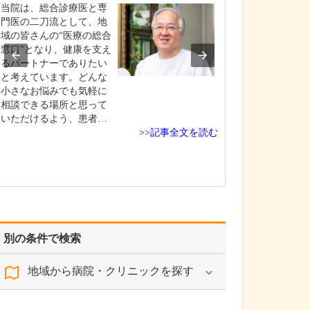
ます。
当院は、総合診療医と専
消化器の病気に
門医の二刀流として、地
まなものがあり
域の皆さんの“医療の総合
早期発見ができ
窓口”となり、健康を支え
療の選択肢も広
るパートナーでありたい
り負担の少ない
と考えています。どんな
能になります。
小さなお悩みでも気軽に
査は病気の早期
相談できる場所と思って
常に有効で、最近
いただけるよう、患者…
>>記事全文を読む
技術を用いて内
査…
別の条件で検索
地域から病院・クリニックを探す