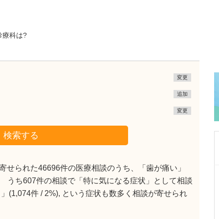
診療科は?
変更
追加
変更
検索する
せられた46696件の医療相談のうち、「歯が痛い」
東京都中野区
られ、 うち607件の相談で「特に気になる症状」として相談
中野富士見町耳鼻咽喉科
,074件 / 2%), という症状も数多く相談が寄せられ
冨岡 亮太
院長
取材記事
特に先生が力を入れている診療について教えて