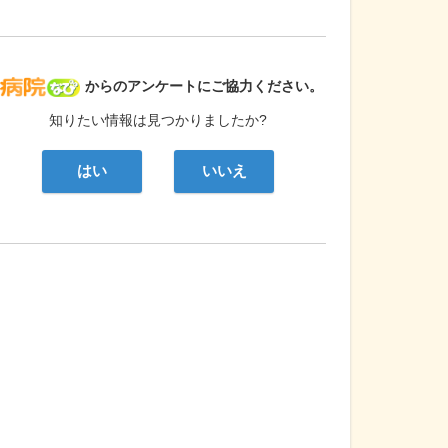
病院なび
からのアンケートにご協力ください。
知りたい情報は見つかりましたか?
はい
いいえ