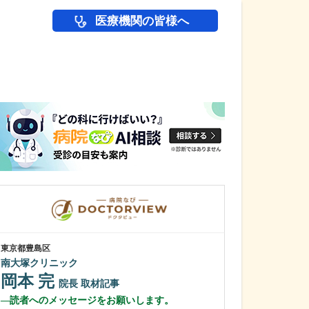
医療機関の皆様へ
医師(ドクター)の
東京都豊島区
東京都江東区
南大塚クリニック
たかすな内科・
岡本 完
高砂 憲一
院長
取材記事
読者へのメッセージをお願いします。
今後の展望と、