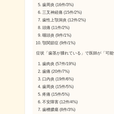
歯周炎 (16件/3%)
三叉神経痛 (15件/2%)
歯性上顎洞炎 (12件/2%)
頭痛 (11件/2%)
咽頭炎 (9件/1%)
顎関節症 (9件/1%)
症状「歯茎が腫れている」で医師が「可能
歯肉炎 (57件/19%)
歯痛 (20件/7%)
口内炎 (19件/6%)
歯周炎 (15件/5%)
疼痛 (15件/5%)
不安障害 (12件/4%)
歯槽膿瘍 (8件/3%)