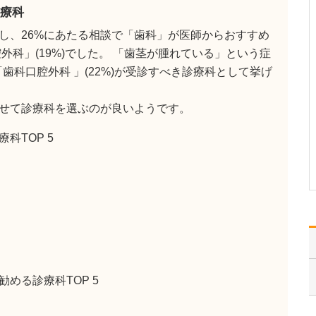
ください。
療科
これまで耳を専門に研鑽
し、26%にあたる相談で「歯科」が医師からおすすめ
を積んできたこともあ
り、難聴や突発性難聴、
外科」(19%)でした。 「歯茎が腫れている」という症
中耳炎をはじめ、耳鳴り
で「歯科口腔外科 」(22%)が受診すべき診療科として挙げ
やめまいなどの診断・治
療には特に力を入れてい
ます。難聴は原因によっ
せて診療科を選ぶのが良いようです。
て治療法が異なるため、
まずは詳しい検査で「ど
科TOP 5
こに…
>>記事全文を読む
める診療科TOP 5