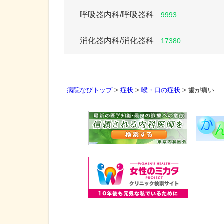
呼吸器内科/呼吸器科
9993
消化器内科/消化器科
17380
病院なびトップ
>
症状
>
喉・口の症状
>
歯が痛い