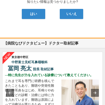
知りたい情報は見つかりましたか?
はい
いいえ
【病院なびドクタビュー】ドクター取材記事
東京都中野区
中野富士見町耳鼻咽喉科
冨岡 亮太
院長
取材記事
特に先生が力を入れている診療について教えてください。
これまで耳を専門に研鑽を積んで
きたこともあり、難聴や突発性難
聴、中耳炎をはじめ、耳鳴りやめ
まいなどの診断・治療には特に力
を入れています。難聴は原因によ
って治療法が異なるため、まずは