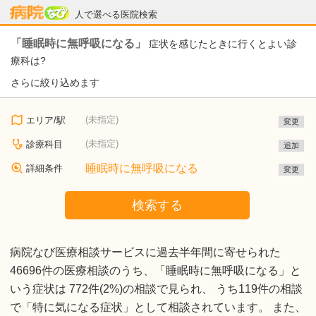
病院なび
人で選べる医院検索
「睡眠時に無呼吸になる」
症状を感じたときに行くとよい診
療科は?
さらに絞り込めます
(未指定)
エリア/駅
変更
(未指定)
診療科目
追加
睡眠時に無呼吸になる
詳細条件
変更
検索する
病院なび医療相談サービスに過去半年間に寄せられた
46696件の医療相談のうち、「睡眠時に無呼吸になる」と
いう症状は 772件(2%)の相談で見られ、 うち119件の相談
で「特に気になる症状」として相談されています。 また、