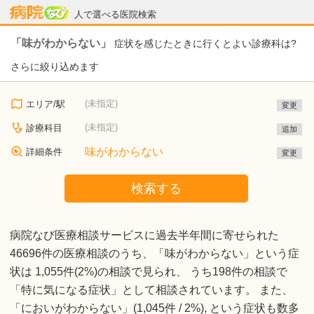
病院なび
人で選べる医院検索
「味がわからない」
症状を感じたときに行くとよい診療科は?
さらに絞り込めます
(未指定)
エリア/駅
変更
(未指定)
診療科目
追加
味がわからない
詳細条件
変更
検索する
病院なび医療相談サービスに過去半年間に寄せられた
46696件の医療相談のうち、「味がわからない」という症
状は 1,055件(2%)の相談で見られ、 うち198件の相談で
「特に気になる症状」として相談されています。 また、
「においがわからない」(1,045件 / 2%), という症状も数多