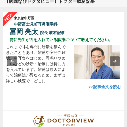
【病院なびドクタビュー】ドクター取材記事
東京都中野区
中野富士見町耳鼻咽喉科
冨岡 亮太
院長
取材記事
特に先生が力を入れている診療について教えてください。
これまで耳を専門に研鑽を積んで
きたこともあり、難聴や突発性難
聴、中耳炎をはじめ、耳鳴りやめ
まいなどの診断・治療には特に力
を入れています。難聴は原因によ
って治療法が異なるため、まずは
詳しい検査で「どこに…
>>記事全文を読む